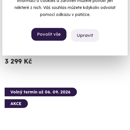
informací o cookies a zároveň můžete povolit jen
některé z nich. Váš souhlas můžete kdykoliv odvolat
pomocí odkazu v patičce.
Kurz fotografování jídla
Povolit vše
Upravit
Reprezentujte své pokrmy jako profíci.
Brno (+ 1 další lokalita)
3 299 Kč
Volný termín už 06. 09. 2026
AKCE