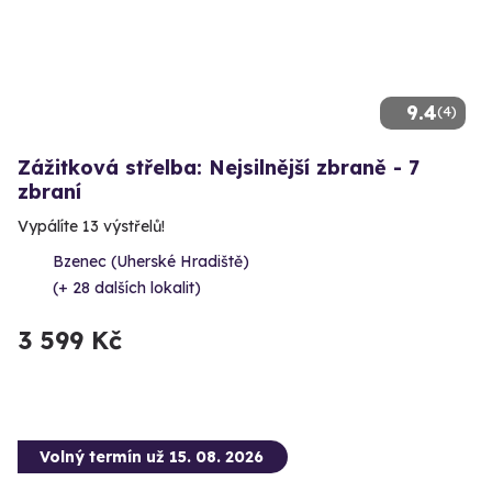
9.4
(4)
Zážitková střelba: Nejsilnější zbraně - 7
zbraní
Vypálíte 13 výstřelů!
Bzenec (Uherské Hradiště)
(+ 28 dalších lokalit)
3 599 Kč
Volný termín už 15. 08. 2026