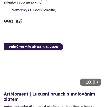
sklenky výborného vína
Němčičky (+ 1 další lokalita)
990 Kč
Volný termín už 08. 08. 2026
10.0
(1)
ArtMoment | Luxusní brunch s malováním
zlatem
Vaše umělecké dílo – mezi pistáciovou brioškou a kapkou