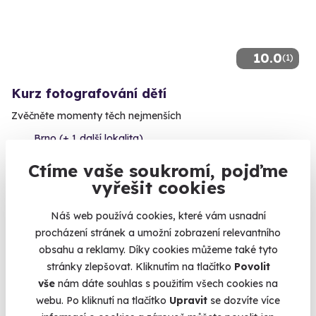
10.0
(1)
Kurz fotografování dětí
Zvěčněte momenty těch nejmenších
Brno (+ 1 další lokalita)
Ctíme vaše soukromí, pojďme
2 600 Kč
vyřešit cookies
Náš web používá cookies, které vám usnadní
procházení stránek a umožní zobrazení relevantního
Volný termín už 11. 10. 2026
obsahu a reklamy. Díky cookies můžeme také tyto
stránky zlepšovat. Kliknutím na tlačítko
Povolit
vše
nám dáte souhlas s použitím všech cookies na
webu. Po kliknutí na tlačítko
Upravit
se dozvíte více