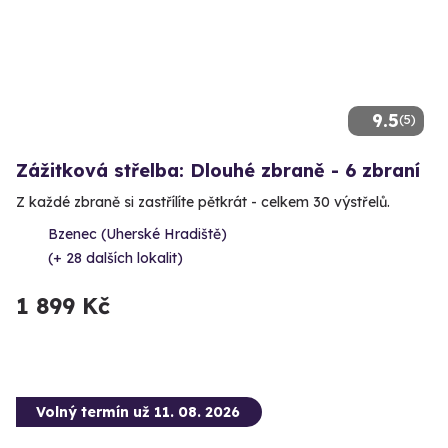
9.5
(5)
Zážitková střelba: Dlouhé zbraně - 6 zbraní
Z každé zbraně si zastřílíte pětkrát - celkem 30 výstřelů.
Bzenec (Uherské Hradiště)
(+ 28 dalších lokalit)
1 899 Kč
Volný termín už 11. 08. 2026