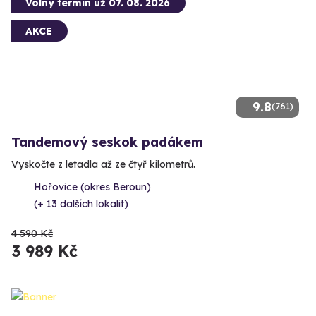
Volný termín už 07. 08. 2026
AKCE
9.8
(761)
Tandemový seskok padákem
Vyskočte z letadla až ze čtyř kilometrů.
Hořovice (okres Beroun)
(+ 13 dalších lokalit)
4 590 Kč
3 989 Kč