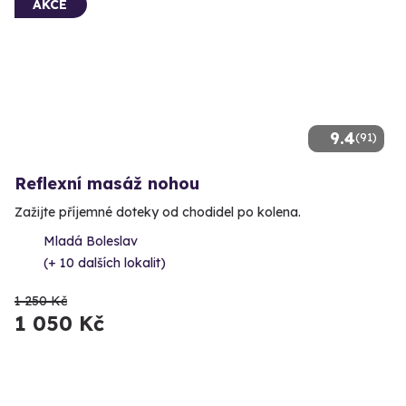
AKCE
9.4
(91)
Reflexní masáž nohou
Zažijte příjemné doteky od chodidel po kolena.
Mladá Boleslav
(+ 10 dalších lokalit)
1 250 Kč
1 050 Kč