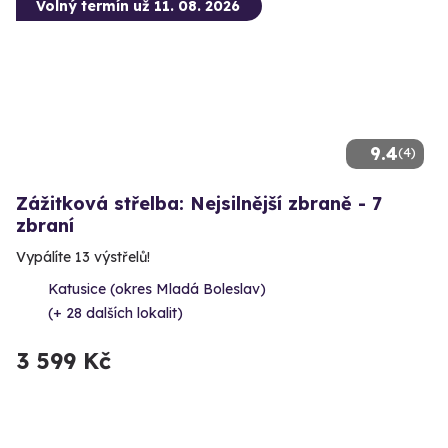
Volný termín už 11. 08. 2026
9.4
(4)
Zážitková střelba: Nejsilnější zbraně - 7
zbraní
Vypálíte 13 výstřelů!
Katusice (okres Mladá Boleslav)
(+ 28 dalších lokalit)
3 599 Kč