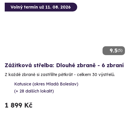
Volný termín už 11. 08. 2026
9.5
(5)
Zážitková střelba: Dlouhé zbraně - 6 zbraní
Z každé zbraně si zastřílíte pětkrát - celkem 30 výstřelů.
Katusice (okres Mladá Boleslav)
(+ 28 dalších lokalit)
1 899 Kč