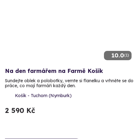
10.0
(1)
Na den farmářem na Farmě Košík
Sundejte oblek a polobotky, vemte si flanelku a vrhněte se do
práce, co mají farmáři každý den.
Košík - Tuchom (Nymburk)
2 590 Kč