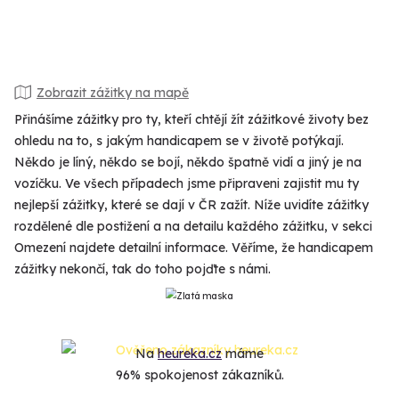
Zobrazit zážitky na mapě
Přinášíme zážitky pro ty, kteří chtějí žít zážitkové životy bez
ohledu na to, s jakým handicapem se v životě potýkají.
Někdo je líný, někdo se bojí, někdo špatně vidí a jiný je na
vozíčku. Ve všech případech jsme připraveni zajistit mu ty
nejlepší zážitky, které se dají v ČR zažít. Níže uvidíte zážitky
rozdělené dle postižení a na detailu každého zážitku, v sekci
Omezení najdete detailní informace. Věříme, že handicapem
zážitky nekončí, tak do toho pojďte s námi.
Na
heureka.cz
máme
96% spokojenost zákazníků.