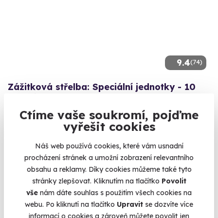
9.4
(74)
Zážitková střelba: Speciální jednotky - 10
zbraní
Ctíme vaše soukromí, pojďme
Vystřílejte 80 nábojů jako člen elitní jednotky URNA.
vyřešit cookies
Katusice (okres Mladá Boleslav)
(+ 28 dalších lokalit)
Náš web používá cookies, které vám usnadní
procházení stránek a umožní zobrazení relevantního
1 999 Kč
obsahu a reklamy. Díky cookies můžeme také tyto
stránky zlepšovat. Kliknutím na tlačítko
Povolit
vše
nám dáte souhlas s použitím všech cookies na
webu. Po kliknutí na tlačítko
Upravit
se dozvíte více
Volný termín už 14. 08. 2026
informací o cookies a zároveň můžete povolit jen