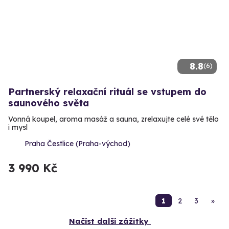
8.8
(6)
Partnerský relaxační rituál se vstupem do
saunového světa
Vonná koupel, aroma masáž a sauna, zrelaxujte celé své tělo
i mysl
Praha Čestlice (Praha-východ)
3 990 Kč
1
2
3
»
Načíst další zážitky