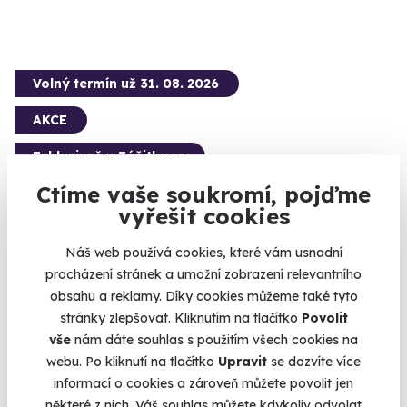
Volný termín už 31. 08. 2026
AKCE
Exkluzivně u Zážitky.cz
Ctíme vaše soukromí, pojďme
vyřešit cookies
Náš web používá cookies, které vám usnadní
Jízda v Porsche 911 Carrera 4S na okruhu
procházení stránek a umožní zobrazení relevantního
500 koní a maximálka 315km/h
obsahu a reklamy. Díky cookies můžeme také tyto
stránky zlepšovat. Kliknutím na tlačítko
Povolit
Slovakia Ring
vše
nám dáte souhlas s použitím všech cookies na
(+ 3 další lokality)
webu. Po kliknutí na tlačítko
Upravit
se dozvíte více
1 790 Kč
informací o cookies a zároveň můžete povolit jen
některé z nich. Váš souhlas můžete kdykoliv odvolat