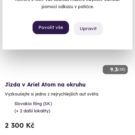
pomocí odkazu v patičce.
Volný termín už 07. 08. 2026
Povolit vše
Upravit
9.3
(18)
Jízda v Ariel Atom na okruhu
Vyzkoušejte si jedno z nejrychlejších aut světa.
Slovakia Ring (SK)
(+ 2 další lokality)
2 300 Kč