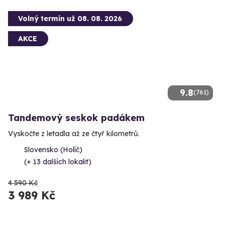
Volný termín už 08. 08. 2026
AKCE
9.8
(761)
Tandemový seskok padákem
Vyskočte z letadla až ze čtyř kilometrů.
Slovensko (Holíč)
(+ 13 dalších lokalit)
4 590 Kč
3 989 Kč