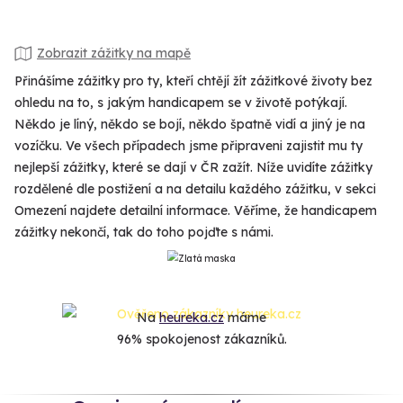
Zobrazit zážitky na mapě
Přinášíme zážitky pro ty, kteří chtějí žít zážitkové životy bez
ohledu na to, s jakým handicapem se v životě potýkají.
Někdo je líný, někdo se bojí, někdo špatně vidí a jiný je na
vozíčku. Ve všech případech jsme připraveni zajistit mu ty
nejlepší zážitky, které se dají v ČR zažít. Níže uvidíte zážitky
rozdělené dle postižení a na detailu každého zážitku, v sekci
Omezení najdete detailní informace. Věříme, že handicapem
zážitky nekončí, tak do toho pojďte s námi.
Na
heureka.cz
máme
96% spokojenost zákazníků.