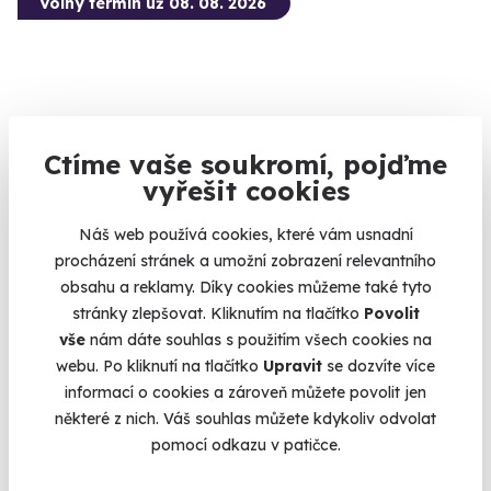
Volný termín už 08. 08. 2026
Ctíme vaše soukromí, pojďme
4.5
(2)
vyřešit cookies
Venkovní úniková hra pro děti
Náš web používá cookies, které vám usnadní
Zahrajte si jedinečnou únikovku v terénu i s dětmi!
procházení stránek a umožní zobrazení relevantního
obsahu a reklamy. Díky cookies můžeme také tyto
Liberec (+ 5 dalších lokalit)
stránky zlepšovat. Kliknutím na tlačítko
Povolit
790 Kč
vše
nám dáte souhlas s použitím všech cookies na
webu. Po kliknutí na tlačítko
Upravit
se dozvíte více
informací o cookies a zároveň můžete povolit jen
některé z nich. Váš souhlas můžete kdykoliv odvolat
pomocí odkazu v patičce.
Volný termín už 08. 08. 2026