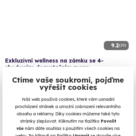
9.2
(10)
Exkluzivní wellness na zámku se 4-
chodovým degustačním menu
Romantický wellness v Chateau Havel jen pro vás dva s
Ctíme vaše soukromí, pojďme
večeří
vyřešit cookies
Praha
Náš web používá cookies, které vám usnadní
4 180 Kč
procházení stránek a umožní zobrazení relevantního
obsahu a reklamy. Díky cookies můžeme také tyto
stránky zlepšovat. Kliknutím na tlačítko
Povolit
vše
nám dáte souhlas s použitím všech cookies na
webu. Po kliknutí na tlačítko
Upravit
se dozvíte více