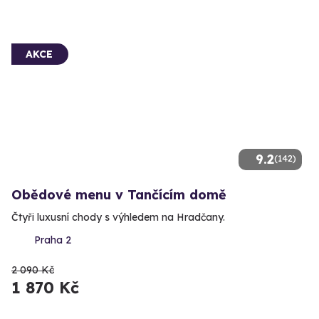
AKCE
9.2
(142)
Obědové menu v Tančícím domě
Čtyři luxusní chody s výhledem na Hradčany.
Praha 2
2 090 Kč
1 870 Kč