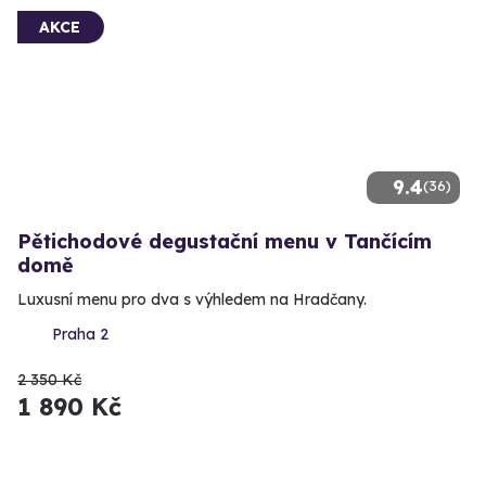
AKCE
9.4
(36)
Pětichodové degustační menu v Tančícím
domě
Luxusní menu pro dva s výhledem na Hradčany.
Praha 2
2 350 Kč
1 890 Kč