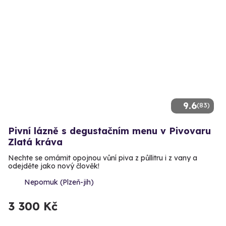
9.6
(83)
Pivní lázně s degustačním menu v Pivovaru
Zlatá kráva
Nechte se omámit opojnou vůní piva z půllitru i z vany a
odejděte jako nový člověk!
Nepomuk (Plzeň-jih)
3 300 Kč