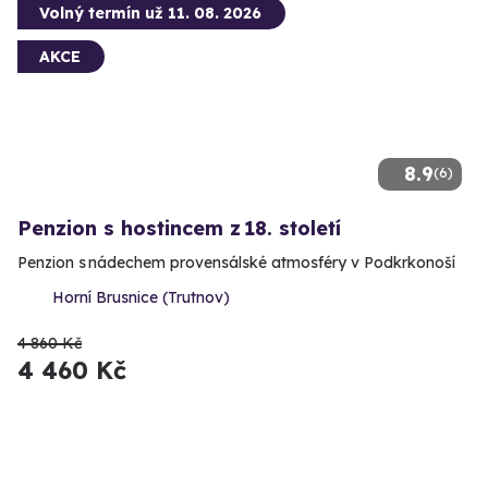
Volný termín už 11. 08. 2026
AKCE
8.9
(6)
Penzion s hostincem z 18. století
Penzion s nádechem provensálské atmosféry v Podkrkonoší
Horní Brusnice (Trutnov)
4 860 Kč
4 460 Kč