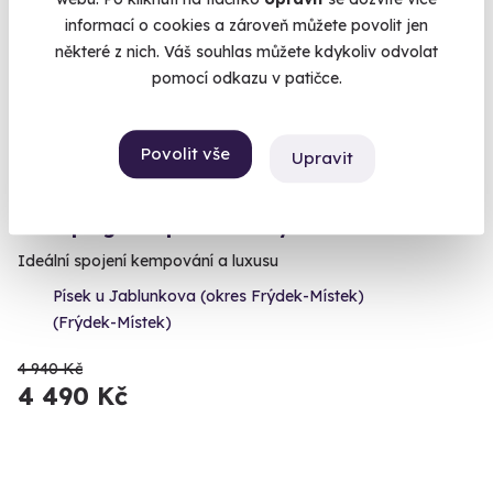
Volný termín už 11. 08. 2026
informací o cookies a zároveň můžete povolit jen
některé z nich. Váš souhlas můžete kdykoliv odvolat
AKCE
pomocí odkazu v patičce.
Povolit vše
Upravit
9.5
(9)
Glamping v kopuli v Beskydech
Ideální spojení kempování a luxusu
Písek u Jablunkova (okres Frýdek-Místek)
(Frýdek-Místek)
4 940 Kč
4 490 Kč