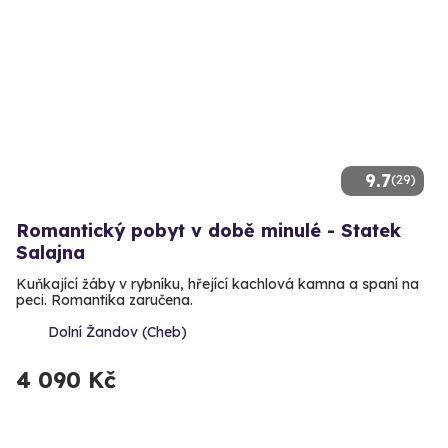
9.7
(29)
Romantický pobyt v době minulé - Statek
Salajna
Kuňkající žáby v rybníku, hřející kachlová kamna a spaní na
peci. Romantika zaručena.
Dolní Žandov (Cheb)
4 090 Kč