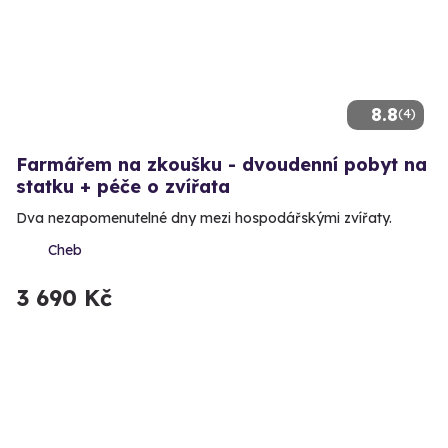
8.8
(4)
Farmářem na zkoušku - dvoudenní pobyt na
statku + péče o zvířata
Dva nezapomenutelné dny mezi hospodářskými zvířaty.
Cheb
3 690 Kč