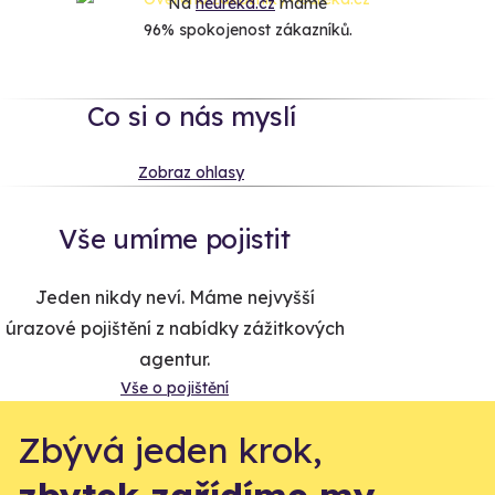
Na
heureka.cz
máme
96% spokojenost zákazníků.
Co si o nás myslí
Zobraz ohlasy
Vše umíme pojistit
Jeden nikdy neví. Máme nejvyšší
úrazové pojištění z nabídky zážitkových
agentur.
Vše o pojištění
Zbývá jeden krok,
zbytek zařídíme my