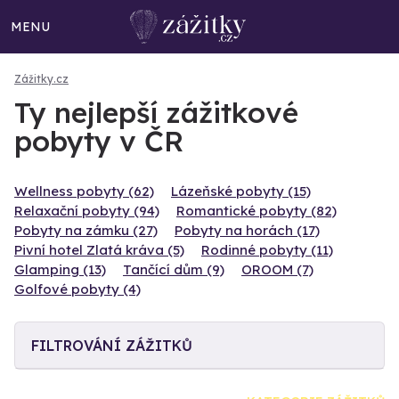
MENU
Zážitky.cz
Ty nejlepší zážitkové
pobyty v ČR
Wellness pobyty (62)
Lázeňské pobyty (15)
Relaxační pobyty (94)
Romantické pobyty (82)
Pobyty na zámku (27)
Pobyty na horách (17)
Pivní hotel Zlatá kráva (5)
Rodinné pobyty (11)
Glamping (13)
Tančící dům (9)
OROOM (7)
Golfové pobyty (4)
FILTROVÁNÍ ZÁŽITKŮ