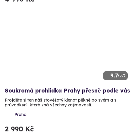
9.7
(57)
Soukromá prohlídka Prahy přesně podle vás
Projděte si ten náš stověžatý klenot pěkně po svém a s
průvodkyní, která zná všechny zajímavosti.
Praha
2 990 Kč