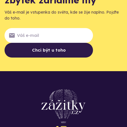
Váš e-mail je vstupenka do světa, kde se žije naplno. Pojďte
do toho.
Chci být u toho