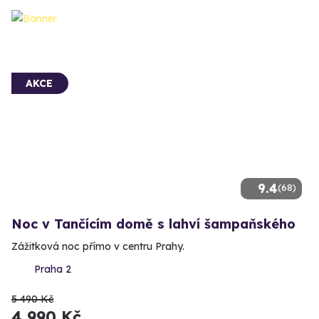
AKCE
9.4
(68)
Noc v Tančícím domě s lahví šampaňského
Zážitková noc přímo v centru Prahy.
Praha 2
5 490 Kč
4 990 Kč