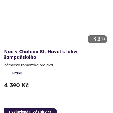
9.2
(8)
Noc v Chateau St. Havel s lahví
šampaňského
Zámecká romantika pro dva.
Praha
4 390 Kč
Exkluzivně u Zážitky.cz