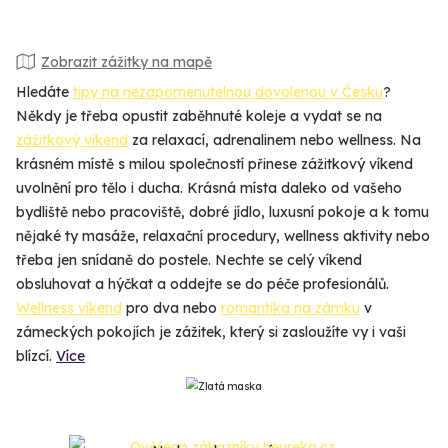
Zobrazit zážitky na mapě
Hledáte
tipy na nezapomenutelnou dovolenou v Česku
?
Někdy je třeba opustit zaběhnuté koleje a vydat se na
zážitkový víkend
za relaxací, adrenalinem nebo wellness. Na
krásném místě s milou společností přinese zážitkový víkend
uvolnění pro tělo i ducha. Krásná místa daleko od vašeho
bydliště nebo pracoviště, dobré jídlo, luxusní pokoje a k tomu
nějaké ty masáže, relaxační procedury, wellness aktivity nebo
třeba jen snídaně do postele. Nechte se celý víkend
obsluhovat a hýčkat a oddejte se do péče profesionálů.
Wellness víkend
pro dva nebo
romantika na zámku
v
zámeckých pokojích je zážitek, který si zasloužíte vy i vaši
blízcí.
Více