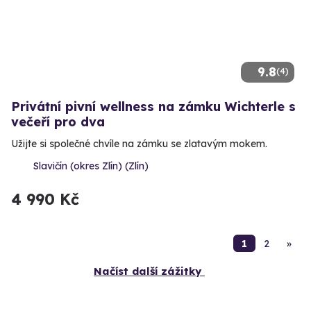
9.8
(4)
Privátní pivní wellness na zámku Wichterle s
večeří pro dva
Užijte si společné chvíle na zámku se zlatavým mokem.
Slavičín (okres Zlín) (Zlín)
4 990 Kč
1
2
»
Načíst další zážitky