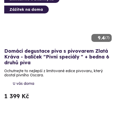
Zážitek na doma
9.4
(7)
Domácí degustace piva s pivovarem Zlatá
Kráva - balíček "Pivní speciály " + bedna 6
druhů piva
Ochutnejte to nejlepší z limitované edice pivovaru, který
dostal pivního Oscara.
U vás doma
1 399 Kč