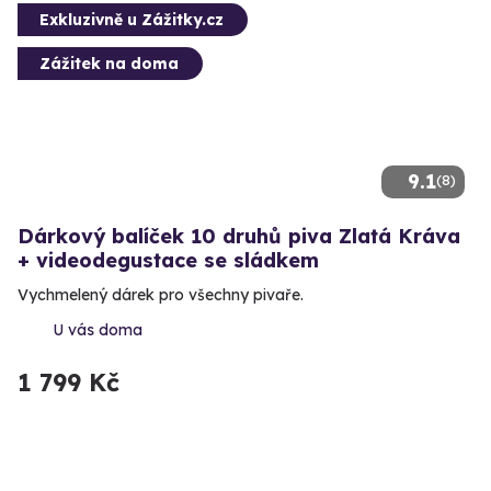
Exkluzivně u Zážitky.cz
Zážitek na doma
9.1
(8)
Dárkový balíček 10 druhů piva Zlatá Kráva
+ videodegustace se sládkem
Vychmelený dárek pro všechny pivaře.
U vás doma
1 799 Kč