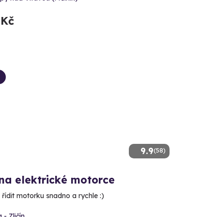
 Kč
9.9
(58)
na elektrické motorce
řídit motorku snadno a rychle :)
 - Zličín