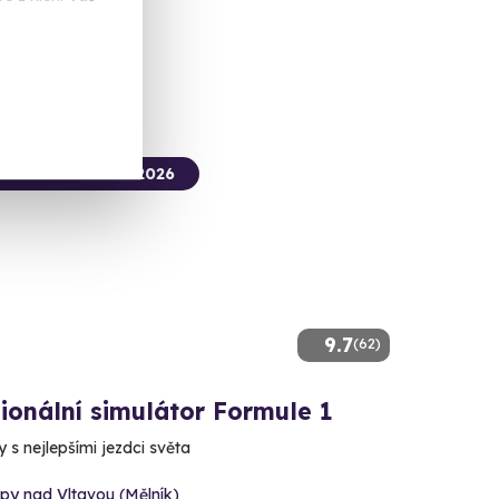
 Kč
termín už 07. 08. 2026
9.7
(62)
ionální simulátor Formule 1
y s nejlepšími jezdci světa
py nad Vltavou (Mělník)