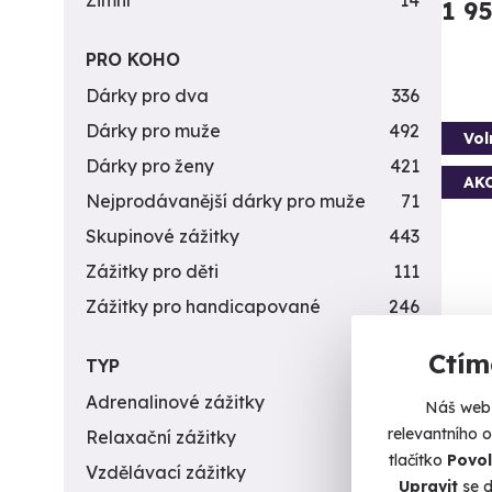
Zimní
14
1 9
PRO KOHO
Dárky pro dva
336
Dárky pro muže
492
Vol
Dárky pro ženy
421
AK
Nejprodávanější dárky pro muže
71
Skupinové zážitky
443
Zážitky pro děti
111
Zážitky pro handicapované
246
Ctím
TYP
Jíz
Adrenalinové zážitky
174
Náš web 
Řízení 
relevantního 
Relaxační zážitky
162
Br
tlačítko
Povol
Vzdělávací zážitky
151
Upravit
se d