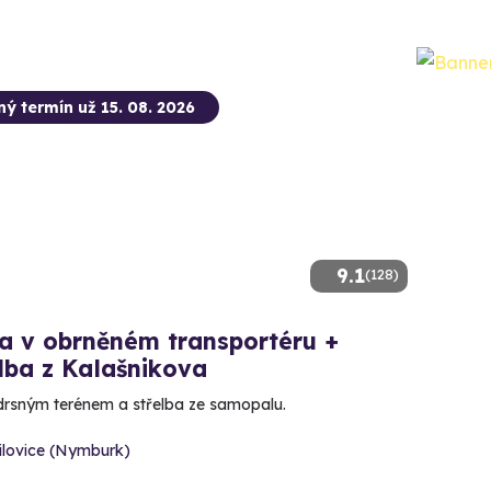
ný termín už 15. 08. 2026
9.1
(128)
a v obrněném transportéru +
lba z Kalašnikova
drsným terénem a střelba ze samopalu.
ilovice (Nymburk)