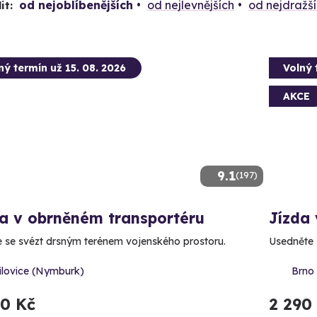
od nejoblíbenějších
od nejlevnějších
od nejdražš
it:
ný termín už 15. 08. 2026
Volný 
AKCE
9.1
(197)
da v obrněném transportéru
Jízda 
 se svézt drsným terénem vojenského prostoru.
Usedněte 
ilovice (Nymburk)
Brno 
60 Kč
2 290