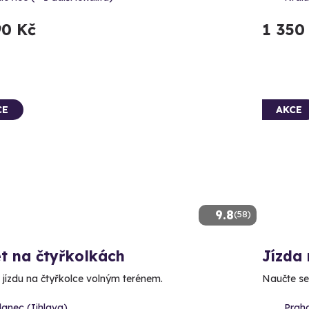
90 Kč
1 350
CE
AKCE
9.8
(58)
t na čtyřkolkách
Jízda 
e jízdu na čtyřkolce volným terénem.
Naučte se 
lanec (Jihlava)
Praha