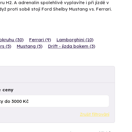
H2. A adrenalin spolehlivě vyplavíte i při jízdě v
dyž proti sobě stojí Ford Shelby Mustang vs. Ferrari.
okruhu (30)
Ferrari (9)
Lamborghini (10)
rs (5)
Mustang (5)
Drift - jízda bokem (3)
e ceny
Zrušit filtrování