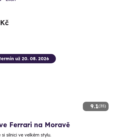
 Kč
termín už 20. 08. 2026
9.1
(35)
ve Ferrari na Moravě
i silnici ve velkém stylu.