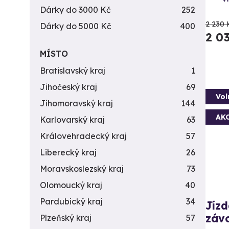
Dárky do 3000 Kč
252
2 230 
Dárky do 5000 Kč
400
2 0
MÍSTO
Bratislavský kraj
1
Jihočeský kraj
69
Vol
Jihomoravský kraj
144
AK
Karlovarský kraj
63
Královehradecký kraj
57
Liberecký kraj
26
Moravskoslezský kraj
73
Olomoucký kraj
40
Pardubický kraj
34
Jíz
záv
Plzeňský kraj
57