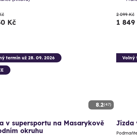
Kč
2 099 Kč
30 Kč
1 849
ný termín už 28. 09. 2026
Volný 
CE
8.2
(47)
da v supersportu na Masarykově
Jízda 
odním okruhu
Podmaňte s