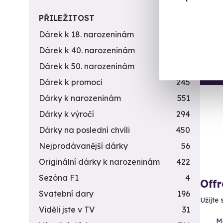
2 2
PŘILEŽITOST
Dárek k 18. narozeninám
256
Dárek k 40. narozeninám
453
Dárek k 50. narozeninám
378
Vol
Dárek k promoci
245
Dárky k narozeninám
551
Dárky k výročí
294
Dárky na poslední chvíli
450
Nejprodávanější dárky
56
Originální dárky k narozeninám
422
Sezóna F1
4
Offr
Svatební dary
196
Užijte
Viděli jste v TV
31
Mi