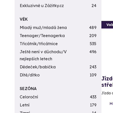
Exkluzivně u Zážitky.cz
24
VĚK
Vol
Mladý muž/mladá žena
489
Teenager/Teenagerka
209
Třicátník/třicátnice
535
Ještě není v důchodu/V
496
nejlepších letech
Dědeček/babička
243
Dítě/dítko
109
Jízd
stře
SEZÓNA
Jízda 
Celoroční
433
M
Letní
179