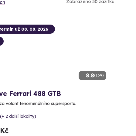
Zobrazeno 50 zážitků.
ích
termín už 08. 08. 2026
8.8
(139)
ve Ferrari 488 GTB
za volant fenomenálního supersportu.
(+ 2 další lokality)
 Kč