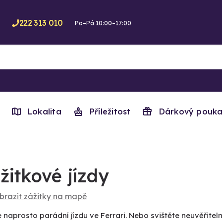
222 313 010
Po–Pá 10:00–17:00
Lokalita
Příležitost
Dárkový pouka
žitkové jízdy
brazit zážitky na mapě
e naprosto parádní jízdu ve Ferrari. Nebo svištěte neuvěřitel