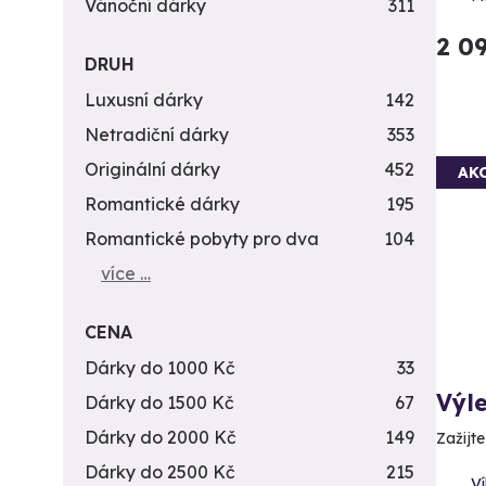
Vánoční dárky
311
2 0
DRUH
Luxusní dárky
142
Netradiční dárky
353
Originální dárky
452
AK
Romantické dárky
195
Romantické pobyty pro dva
104
více …
CENA
Dárky do 1000 Kč
33
Výle
Dárky do 1500 Kč
67
Dárky do 2000 Kč
149
Zažijt
Dárky do 2500 Kč
215
Ví