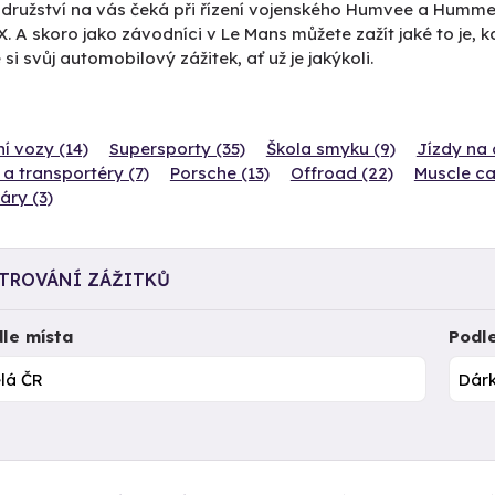
ružství na vás čeká při řízení vojenského Humvee a Hummeru 
X. A skoro jako závodníci v Le Mans můžete zažít jaké to je, k
 si svůj automobilový zážitek, ať už je jakýkoli.
í vozy (14)
Supersporty (35)
Škola smyku (9)
Jízdy na 
a transportéry (7)
Porsche (13)
Offroad (22)
Muscle ca
áry (3)
LTROVÁNÍ ZÁŽITKŮ
le místa
Podl