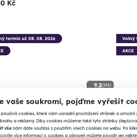
50 Kč
ný termín už 08. 08. 2026
Volný 
CE
AKCE
9.2
(126)
e vaše soukromí, pojďme vyřešit co
da v Lamborghini Huracán
Řízení
používá cookies, které vám usnadní procházení stránek a umožní 
Lamborghini na silnici i dálnici.
Posaďte se
obsahu a reklamy. Díky cookies můžeme také tyto stránky zlepšovat
no (+ 2 další lokality)
Brno 
it vše
nám dáte souhlas s použitím všech cookies na webu. Po kliknu
ozvíte více informací o cookies a zároveň můžete povolit jen někter