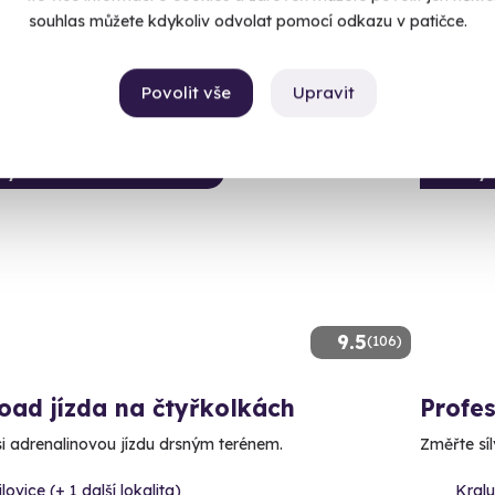
90 Kč
1 990 Kč
souhlas můžete kdykoliv odvolat pomocí odkazu v patičce.
1 790
Povolit vše
Upravit
ný termín už 08. 08. 2026
Volný 
9.5
(106)
oad jízda na čtyřkolkách
Profes
 si adrenalinovou jízdu drsným terénem.
Změřte síl
lovice (+ 1 další lokalita)
Kralu