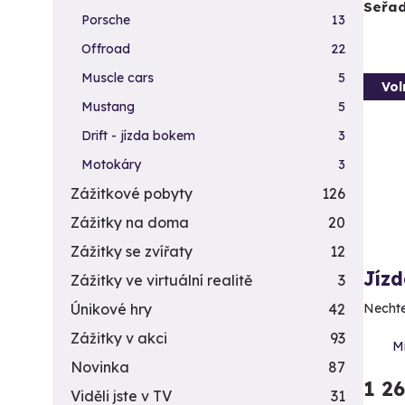
Seřad
Porsche
13
Offroad
22
Muscle cars
5
Vol
Mustang
5
Drift - jízda bokem
3
Motokáry
3
Zážitkové pobyty
126
Zážitky na doma
20
Zážitky se zvířaty
12
Jíz
Zážitky ve virtuální realitě
3
Únikové hry
42
Nechte
Zážitky v akci
93
M
Novinka
87
1 2
Viděli jste v TV
31