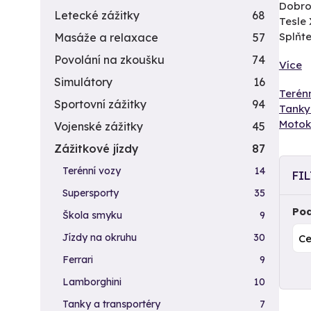
Dobrod
Letecké zážitky
68
Tesle 
Splňte
Masáže a relaxace
57
Povolání na zkoušku
74
Více
Simulátory
16
Terénn
Sportovní zážitky
94
Tanky 
Motok
Vojenské zážitky
45
Zážitkové jízdy
87
Terénní vozy
14
FI
Supersporty
35
Pod
Škola smyku
9
Jízdy na okruhu
30
Ferrari
9
Lamborghini
10
Tanky a transportéry
7