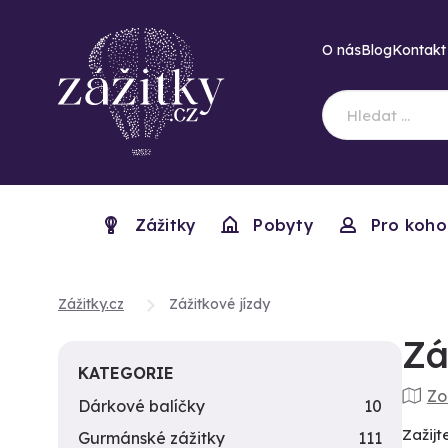
O nás
Blog
Kontakt
Zážitky
Pobyty
Pro koho
Zážitky.cz
Zážitkové jízdy
Zá
KATEGORIE
Zo
Dárkové balíčky
10
Zažijt
Gurmánské zážitky
111