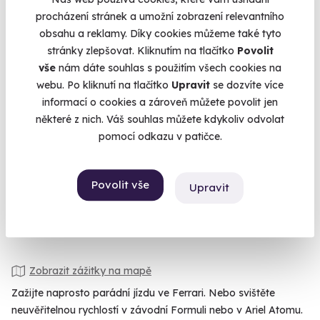
procházení stránek a umožní zobrazení relevantního
obsahu a reklamy. Díky cookies můžeme také tyto
stránky zlepšovat. Kliknutím na tlačítko
Povolit
vše
nám dáte souhlas s použitím všech cookies na
webu. Po kliknutí na tlačítko
Upravit
se dozvíte více
informací o cookies a zároveň můžete povolit jen
Dárkový poukaz na zážitek
některé z nich. Váš souhlas můžete kdykoliv odvolat
Nevíte, co vybrat? Darujte poukaz na libovolný zážitek a
pomocí odkazu v patičce.
výběr nechte na nich!
Celá ČR
Povolit vše
Upravit
500 Kč
Zobrazit zážitky na mapě
Zažijte naprosto parádní jízdu ve Ferrari. Nebo svištěte
neuvěřitelnou rychlostí v závodní Formuli nebo v Ariel Atomu.