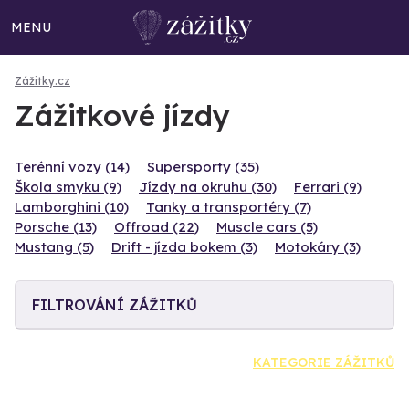
MENU
Zážitky.cz
Zážitkové jízdy
Terénní vozy (14)
Supersporty (35)
Škola smyku (9)
Jízdy na okruhu (30)
Ferrari (9)
Lamborghini (10)
Tanky a transportéry (7)
Porsche (13)
Offroad (22)
Muscle cars (5)
Mustang (5)
Drift - jízda bokem (3)
Motokáry (3)
FILTROVÁNÍ ZÁŽITKŮ
KATEGORIE ZÁŽITKŮ