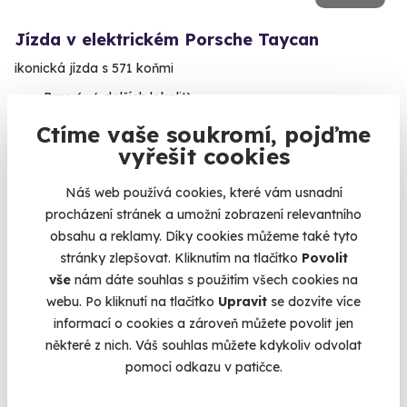
Jízda v elektrickém Porsche Taycan
ikonická jízda s 571 koňmi
Brno (+ 6 dalších lokalit)
Ctíme vaše soukromí, pojďme
1 240 Kč
vyřešit cookies
Náš web používá cookies, které vám usnadní
procházení stránek a umožní zobrazení relevantního
obsahu a reklamy. Díky cookies můžeme také tyto
Volný termín už 31. 08. 2026
stránky zlepšovat. Kliknutím na tlačítko
Povolit
AKCE
vše
nám dáte souhlas s použitím všech cookies na
webu. Po kliknutí na tlačítko
Upravit
se dozvíte více
informací o cookies a zároveň můžete povolit jen
některé z nich. Váš souhlas můžete kdykoliv odvolat
pomocí odkazu v patičce.
9.0
(22)