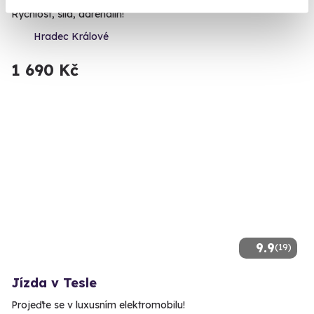
Rychlost, síla, adrenalin!
Hradec Králové
1 690 Kč
9.9
(19)
Jízda v Tesle
Projeďte se v luxusním elektromobilu!