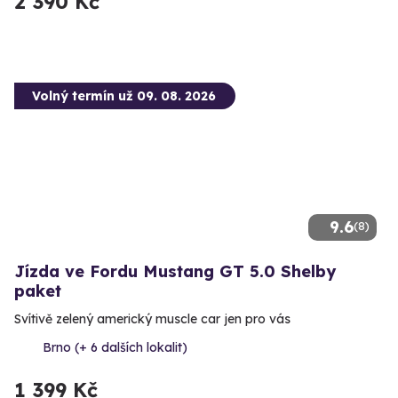
2 390 Kč
Volný termín už 09. 08. 2026
9.6
(8)
Jízda ve Fordu Mustang GT 5.0 Shelby
paket
Svítivě zelený americký muscle car jen pro vás
Brno (+ 6 dalších lokalit)
1 399 Kč