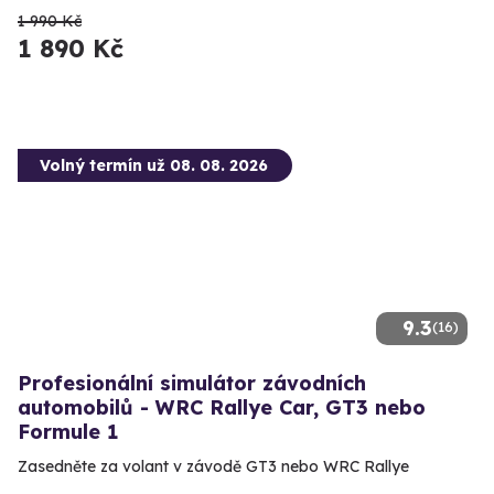
1 990 Kč
1 890 Kč
Volný termín už 08. 08. 2026
9.3
(16)
Profesionální simulátor závodních
automobilů - WRC Rallye Car, GT3 nebo
Formule 1
Zasedněte za volant v závodě GT3 nebo WRC Rallye