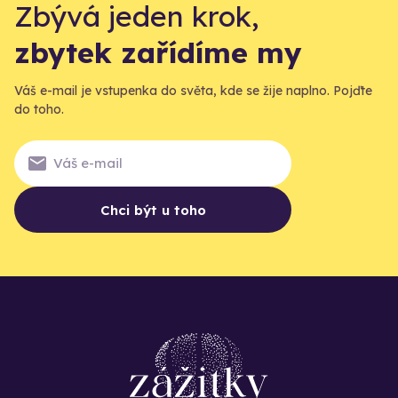
Zbývá jeden krok,
zbytek zařídíme my
Váš e-mail je vstupenka do světa, kde se žije naplno. Pojďte
do toho.
Chci být u toho