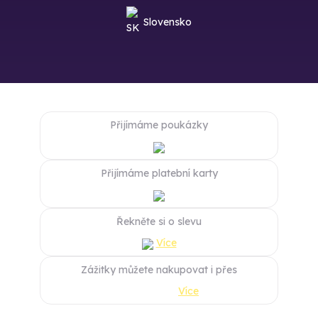
Slovensko
Přijímáme poukázky
Přijímáme platební karty
Řekněte si o slevu
Více
Zážitky můžete nakupovat i přes
Více