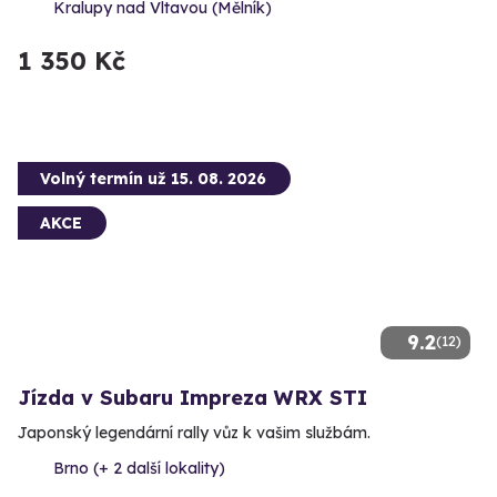
Kralupy nad Vltavou (Mělník)
1 350 Kč
Volný termín už 15. 08. 2026
AKCE
9.2
(12)
Jízda v Subaru Impreza WRX STI
Japonský legendární rally vůz k vašim službám.
Brno (+ 2 další lokality)