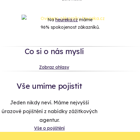
Na
heureka.cz
máme
96% spokojenost zákazníků.
Co si o nás myslí
Zobraz ohlasy
Vše umíme pojistit
Jeden nikdy neví. Máme nejvyšší
úrazové pojištění z nabídky zážitkových
agentur.
Vše o pojištění