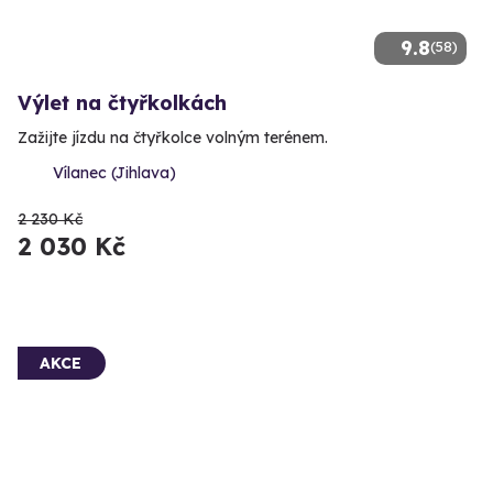
9.8
(58)
Výlet na čtyřkolkách
Zažijte jízdu na čtyřkolce volným terénem.
Vílanec (Jihlava)
2 230 Kč
2 030 Kč
AKCE