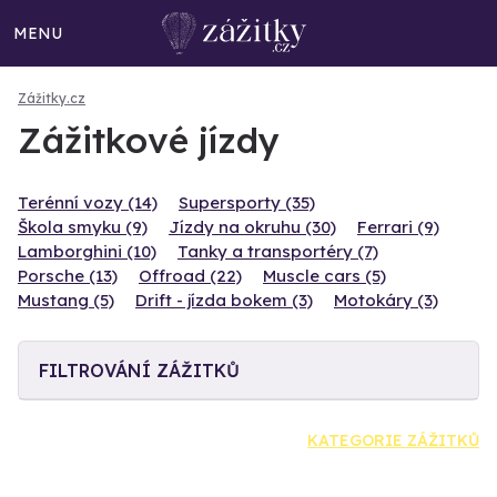
MENU
Zážitky.cz
Zážitkové jízdy
Terénní vozy (14)
Supersporty (35)
Škola smyku (9)
Jízdy na okruhu (30)
Ferrari (9)
Lamborghini (10)
Tanky a transportéry (7)
Porsche (13)
Offroad (22)
Muscle cars (5)
Mustang (5)
Drift - jízda bokem (3)
Motokáry (3)
FILTROVÁNÍ ZÁŽITKŮ
KATEGORIE ZÁŽITKŮ