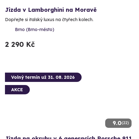
Jízda v Lamborghini na Moravě
Dopřejte si italský luxus na čtyřech kolech.
Brno (Brno-město)
2 290 Kč
Volný termín už 31. 08. 2026
AKCE
9.0
(22)
Jízda na okruhu v 6 generacích Porsche 911