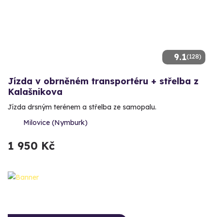
9.1
(128)
Jízda v obrněném transportéru + střelba z
Kalašnikova
Jízda drsným terénem a střelba ze samopalu.
Milovice (Nymburk)
1 950 Kč