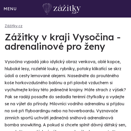
MENU
Zážitky.cz
Zážitky v kraji Vysočina -
adrenalinové pro ženy
Vysočina vypadá jako idylický obraz venkova, oblé kopce,
hluboké lesy, rozlehlé louky, rybníky, potoky klikatící se skrz
údolí a cesty lemované alejemi. Nasedněte do proutěného
koše horkovzdušného balónu a při plavbě vzduchem si
vychutnejte krásy této jedinečné krajiny. Máte strach z výšek?
Pak se raději posaďte do sedadla terénní čtyřkolky a vydejte
se na výlet do přírody. Milovníci vodního adrenalinu si přijdou
na své při flyboardingu nebo na hoverboardu. Vyznavače
zimních sportů uchvátí jedinečná sněhová adrenalinová
bomba snowkiting. A pokud si chcete splnit dávný dětský sen,