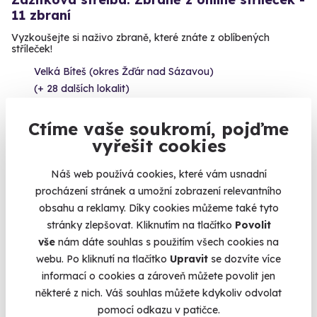
11 zbraní
Vyzkoušejte si naživo zbraně, které znáte z oblíbených
stříleček!
Velká Bíteš (okres Žďár nad Sázavou)
(+ 28 dalších lokalit)
2 999 Kč
Ctíme vaše soukromí, pojďme
vyřešit cookies
Náš web používá cookies, které vám usnadní
procházení stránek a umožní zobrazení relevantního
Volný termín už 14. 08. 2026
obsahu a reklamy. Díky cookies můžeme také tyto
stránky zlepšovat. Kliknutím na tlačítko
Povolit
vše
nám dáte souhlas s použitím všech cookies na
webu. Po kliknutí na tlačítko
Upravit
se dozvíte více
informací o cookies a zároveň můžete povolit jen
některé z nich. Váš souhlas můžete kdykoliv odvolat
9.1
(13)
pomocí odkazu v patičce.