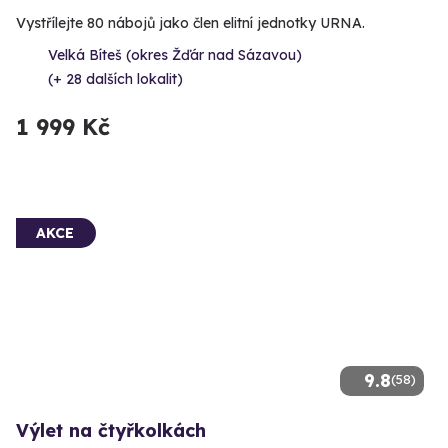
Vystřílejte 80 nábojů jako člen elitní jednotky URNA.
Velká Bíteš (okres Žďár nad Sázavou)
(+ 28 dalších lokalit)
1 999 Kč
AKCE
9.8
(58)
Výlet na čtyřkolkách