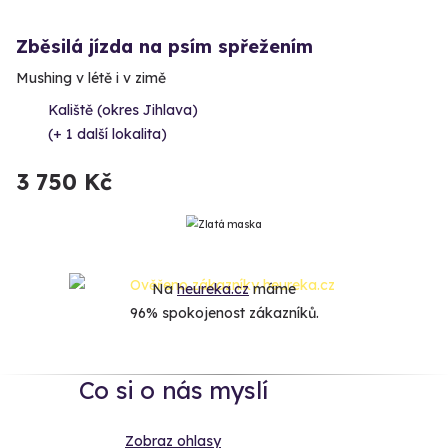
Zběsilá jízda na psím spřežením
Mushing v létě i v zimě
Kaliště (okres Jihlava)
(+ 1 další lokalita)
3 750 Kč
Na
heureka.cz
máme
96% spokojenost zákazníků.
Co si o nás myslí
Zobraz ohlasy