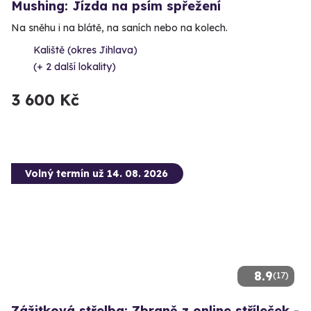
Mushing: Jízda na psím spřežení
Na sněhu i na blátě, na saních nebo na kolech.
Kaliště (okres Jihlava)
(+ 2 další lokality)
3 600 Kč
Volný termín už 14. 08. 2026
8.9
(17)
Zážitková střelba: Zbraně z online stříleček -