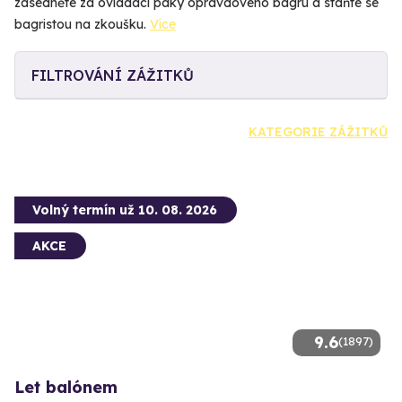
zasedněte za ovládací páky opravdového bagru a staňte se
bagristou na zkoušku.
Více
FILTROVÁNÍ ZÁŽITKŮ
KATEGORIE ZÁŽITKŮ
Volný termín už 10. 08. 2026
AKCE
9.6
(1897)
Let balónem