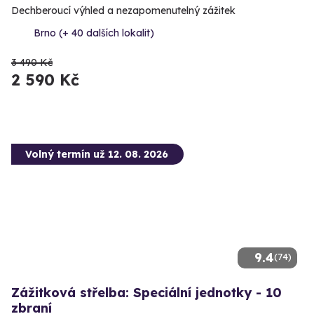
Dechberoucí výhled a nezapomenutelný zážitek
Brno (+ 40 dalších lokalit)
3 490 Kč
2 590 Kč
Volný termín už 12. 08. 2026
9.4
(74)
Zážitková střelba: Speciální jednotky - 10
zbraní