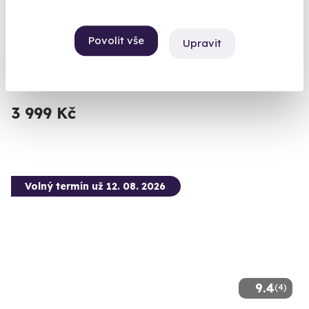
Zážitková střelba pro nadšence - 18 zbraní
Povolit vše
Vystřílíte celkem 110 nábojů!
Upravit
Velká Bíteš (okres Žďár nad Sázavou)
(+ 28 dalších lokalit)
3 999 Kč
Volný termín už 12. 08. 2026
9.4
(4)