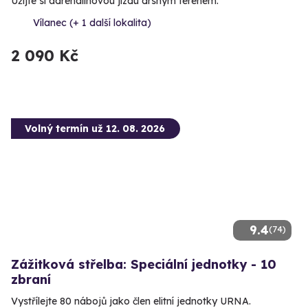
Užijte si adrenalinovou jízdu drsným terénem.
Vílanec (+ 1 další lokalita)
2 090 Kč
Volný termín už 12. 08. 2026
9.4
(74)
Zážitková střelba: Speciální jednotky - 10
zbraní
Vystřílejte 80 nábojů jako člen elitní jednotky URNA.