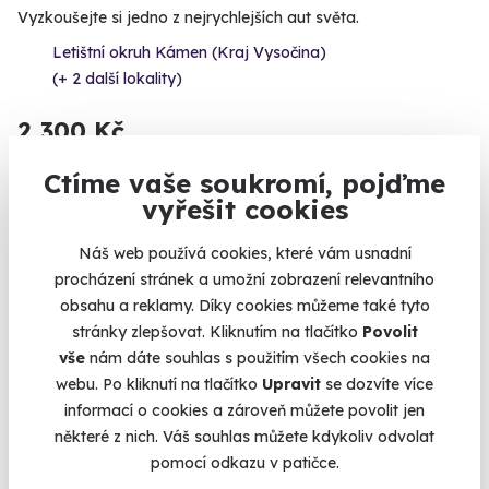
Vyzkoušejte si jedno z nejrychlejších aut světa.
Letištní okruh Kámen (Kraj Vysočina)
(+ 2 další lokality)
2 300 Kč
Ctíme vaše soukromí, pojďme
vyřešit cookies
Volný termín už 12. 08. 2026
Náš web používá cookies, které vám usnadní
procházení stránek a umožní zobrazení relevantního
obsahu a reklamy. Díky cookies můžeme také tyto
stránky zlepšovat. Kliknutím na tlačítko
Povolit
vše
nám dáte souhlas s použitím všech cookies na
webu. Po kliknutí na tlačítko
Upravit
se dozvíte více
8.9
(17)
informací o cookies a zároveň můžete povolit jen
některé z nich. Váš souhlas můžete kdykoliv odvolat
Zážitková střelba: Zbraně z online stříleček -
pomocí odkazu v patičce.
11 zbraní