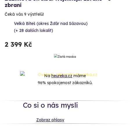
zbraní
Čeká vás 9 výstřelů!
Velká Bíteš (okres Žďár nad Sázavou)
(+ 28 dalších lokalit)
2 399 Kč
Na
heureka.cz
máme
96% spokojenost zákazníků.
Co si o nás myslí
Zobraz ohlasy