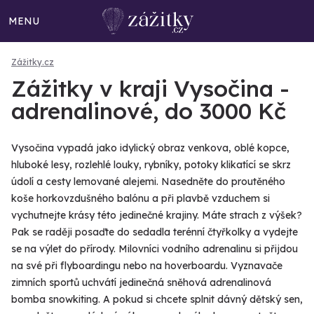
MENU
Zážitky.cz
Zážitky v kraji Vysočina -
adrenalinové, do 3000 Kč
Vysočina vypadá jako idylický obraz venkova, oblé kopce,
hluboké lesy, rozlehlé louky, rybníky, potoky klikatící se skrz
údolí a cesty lemované alejemi. Nasedněte do proutěného
koše horkovzdušného balónu a při plavbě vzduchem si
vychutnejte krásy této jedinečné krajiny. Máte strach z výšek?
Pak se raději posaďte do sedadla terénní čtyřkolky a vydejte
se na výlet do přírody. Milovníci vodního adrenalinu si přijdou
na své při flyboardingu nebo na hoverboardu. Vyznavače
zimních sportů uchvátí jedinečná sněhová adrenalinová
bomba snowkiting. A pokud si chcete splnit dávný dětský sen,