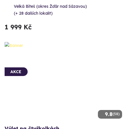
Velká Bíteš (okres Žďár nad Sázavou)
(+ 28 dalších lokalit)
1 999 Kč
AKCE
9.8
(58)
Výlet na čtyřkolkách