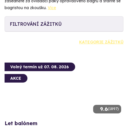
zasedněte za ovládací páky opravdového bagru a staňte se
bagristou na zkoušku.
Více
FILTROVÁNÍ ZÁŽITKŮ
KATEGORIE ZÁŽITKŮ
Volný termín už 07. 08. 2026
AKCE
9.6
(1897)
Let balónem