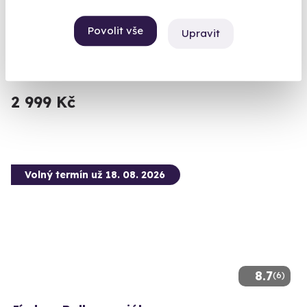
Vyzkoušejte si naživo zbraně, které znáte z oblíbených
Povolit vše
stříleček!
Upravit
Velká Bíteš (okres Žďár nad Sázavou)
(+ 28 dalších lokalit)
2 999 Kč
Volný termín už 18. 08. 2026
8.7
(6)