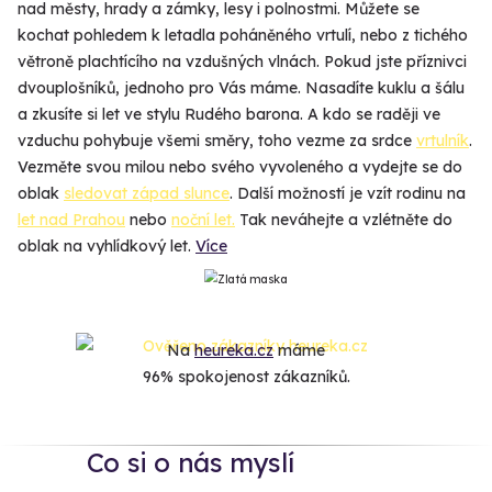
nad městy, hrady a zámky, lesy i polnostmi. Můžete se
kochat pohledem k letadla poháněného vrtulí, nebo z tichého
větroně plachtícího na vzdušných vlnách. Pokud jste příznivci
dvouplošníků, jednoho pro Vás máme. Nasadíte kuklu a šálu
a zkusíte si let ve stylu Rudého barona. A kdo se raději ve
vzduchu pohybuje všemi směry, toho vezme za srdce
vrtulník
.
Vezměte svou milou nebo svého vyvoleného a vydejte se do
oblak
sledovat západ slunce
. Další možností je vzít rodinu na
let nad Prahou
nebo
noční let.
Tak neváhejte a vzlétněte do
oblak na vyhlídkový let.
Více
Na
heureka.cz
máme
96% spokojenost zákazníků.
Co si o nás myslí