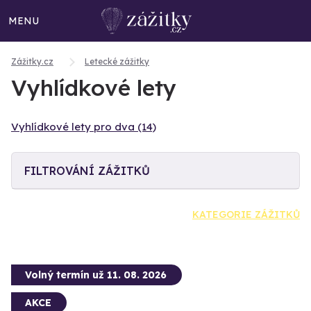
MENU
Zážitky.cz
Letecké zážitky
Vyhlídkové lety
Vyhlídkové lety pro dva (14)
FILTROVÁNÍ ZÁŽITKŮ
KATEGORIE ZÁŽITKŮ
Volný termín už 11. 08. 2026
AKCE