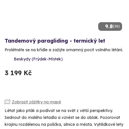
9.8
(16)
Tandemový paragliding - termický let
Prolétněte se na křídle a zažijte omamný pocit volného létání.
Beskydy (Frýdek-Místek)
3 199 Kč
Zobrazit zážitky na mapě
Létat jako pták a podívat se na svět z větší perspektivy.
Sednout do malého letadla a vznést se do oblak. Pozorovat
krajinu rozdělenou na políčka, silnice a města. Vyhlídkové lety