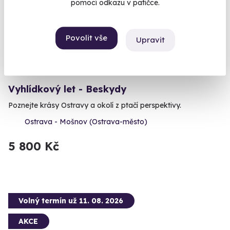
pomocí odkazu v patičce.
Povolit vše
Upravit
9.6
(18)
Vyhlídkový let - Beskydy
Poznejte krásy Ostravy a okolí z ptačí perspektivy.
Ostrava - Mošnov (Ostrava-město)
5 800 Kč
Volný termín už 11. 08. 2026
AKCE