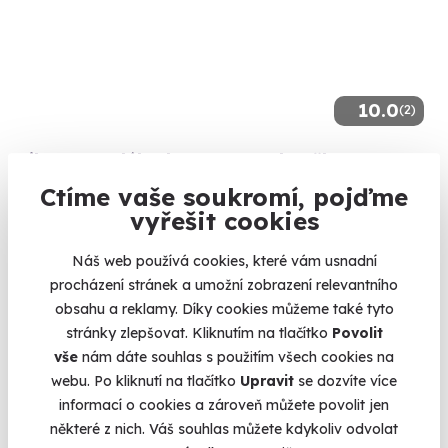
10.0
(2)
Pilotem malého letounu na zkoušku -
privátní let
Ctíme vaše soukromí, pojďme
Zkuste si pilotovat skutečný ultralight.
vyřešit cookies
Ostrava - Mošnov
Náš web používá cookies, které vám usnadní
(+ 2 další lokality)
procházení stránek a umožní zobrazení relevantního
obsahu a reklamy. Díky cookies můžeme také tyto
4 900 Kč
stránky zlepšovat. Kliknutím na tlačítko
Povolit
vše
nám dáte souhlas s použitím všech cookies na
webu. Po kliknutí na tlačítko
Upravit
se dozvíte více
informací o cookies a zároveň můžete povolit jen
AKCE
některé z nich. Váš souhlas můžete kdykoliv odvolat