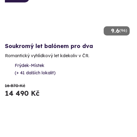
9.6
(96)
Soukromý let balónem pro dva
Romantický vyhlídkový let kdekoliv v ČR.
Frýdek-Místek
(+ 41 dalších lokalit)
16 870 Kč
14 490 Kč