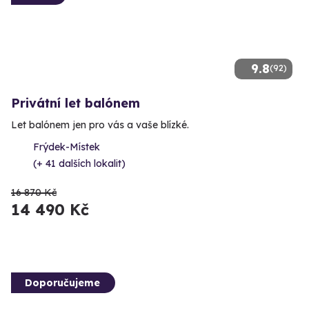
9.8
(92)
Privátní let balónem
Let balónem jen pro vás a vaše blízké.
Frýdek-Místek
(+ 41 dalších lokalit)
16 870 Kč
14 490 Kč
Doporučujeme