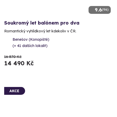
9.6
(96)
Soukromý let balónem pro dva
Romantický vyhlídkový let kdekoliv v ČR.
Benešov (Konopiště)
(+ 41 dalších lokalit)
16 870 Kč
14 490 Kč
AKCE