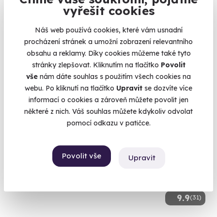
vyřešit cookies
Vyhlídkový let - Pálava
Náš web používá cookies, které vám usnadní
Poznejte krásy Brna a okolí z ptačí perspektivy.
procházení stránek a umožní zobrazení relevantního
Brno-Tuřany (Brno-město)
obsahu a reklamy. Díky cookies můžeme také tyto
stránky zlepšovat. Kliknutím na tlačítko
Povolit
5 800 Kč
vše
nám dáte souhlas s použitím všech cookies na
webu. Po kliknutí na tlačítko
Upravit
se dozvíte více
informací o cookies a zároveň můžete povolit jen
některé z nich. Váš souhlas můžete kdykoliv odvolat
pomocí odkazu v patičce.
AKCE
Exkluzivně u Zážitky.cz
Povolit vše
Upravit
9.9
(31)