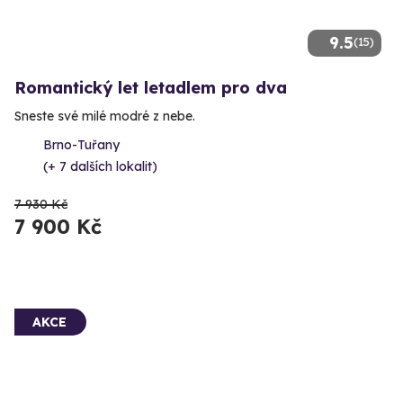
9.5
(15)
Romantický let letadlem pro dva
Sneste své milé modré z nebe.
Brno-Tuřany
(+ 7 dalších lokalit)
7 930 Kč
7 900 Kč
AKCE