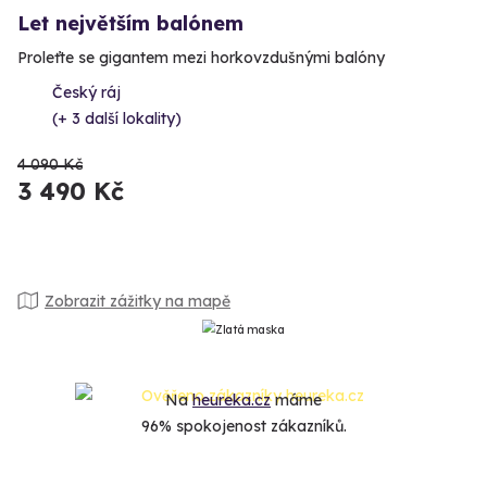
Let největším balónem
Proleťte se gigantem mezi horkovzdušnými balóny
Český ráj
(+ 3 další lokality)
4 090 Kč
3 490 Kč
Zobrazit zážitky na mapě
Na
heureka.cz
máme
96% spokojenost zákazníků.