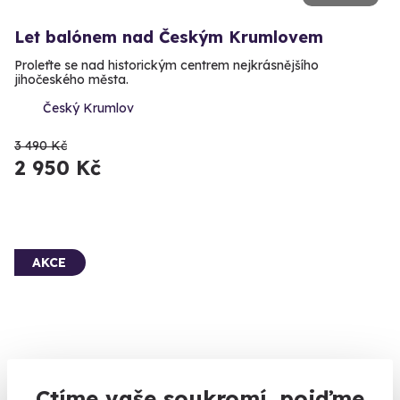
Let balónem nad Českým Krumlovem
Proleťte se nad historickým centrem nejkrásnějšího
jihočeského města.
Český Krumlov
3 490 Kč
2 950 Kč
AKCE
9.2
Ctíme vaše soukromí, pojďme
(12)