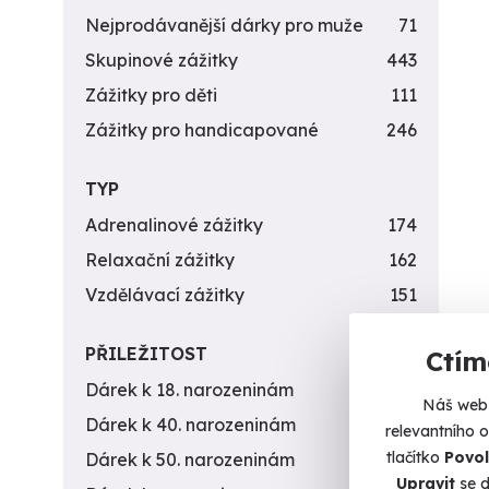
Nejprodávanější dárky pro muže
71
Skupinové zážitky
443
Zážitky pro děti
111
Zážitky pro handicapované
246
TYP
Adrenalinové zážitky
174
Relaxační zážitky
162
Vzdělávací zážitky
151
PŘILEŽITOST
Ctím
Dárek k 18. narozeninám
256
Náš web 
Dárek k 40. narozeninám
453
relevantního 
tlačítko
Povol
Dárek k 50. narozeninám
378
Upravit
se d