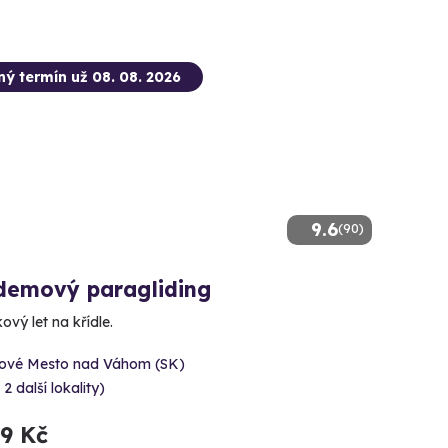
ný termín už 08. 08. 2026
9.6
(90)
demový paragliding
ový let na křídle.
ové Mesto nad Váhom (SK)
 2 další lokality)
99 Kč