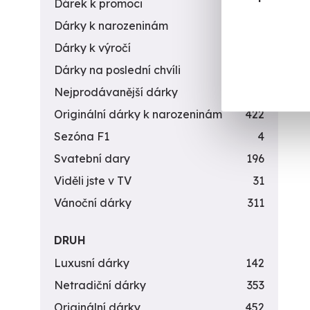
Dárek k promoci
245
Dárky k narozeninám
551
Dárky k výročí
294
Dárky na poslední chvíli
450
Nejprodávanější dárky
56
Originální dárky k narozeninám
422
Sezóna F1
4
Svatební dary
196
Viděli jste v TV
31
Vánoční dárky
311
DRUH
Luxusní dárky
142
Netradiční dárky
353
Originální dárky
452