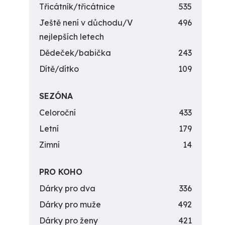
Třicátník/třicátnice
535
Ještě není v důchodu/V
496
nejlepších letech
Dědeček/babička
243
Dítě/dítko
109
SEZÓNA
Celoroční
433
Letní
179
Zimní
14
PRO KOHO
Dárky pro dva
336
Dárky pro muže
492
Dárky pro ženy
421