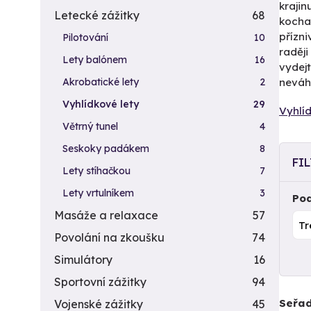
krajin
Letecké zážitky
68
kochat
přízni
Pilotování
10
raděj
Lety balónem
16
vydej
Akrobatické lety
2
neváhe
Vyhlídkové lety
29
Vyhlíd
Větrný tunel
4
Seskoky padákem
8
FI
Lety stíhačkou
7
Lety vrtulníkem
3
Pod
Masáže a relaxace
57
Povolání na zkoušku
74
Simulátory
16
Sportovní zážitky
94
Seřad
Vojenské zážitky
45