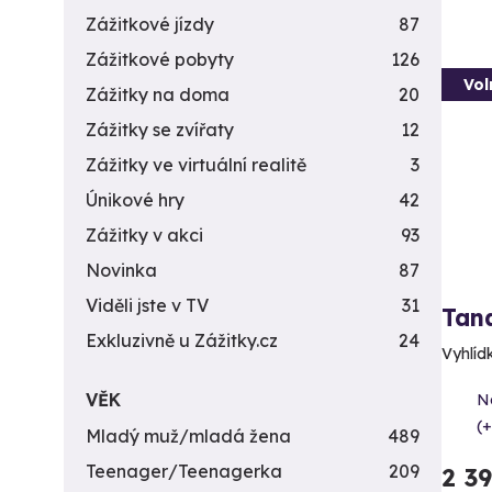
Zážitkové jízdy
87
Zážitkové pobyty
126
Vol
Zážitky na doma
20
Zážitky se zvířaty
12
Zážitky ve virtuální realitě
3
Únikové hry
42
Zážitky v akci
93
Novinka
87
Viděli jste v TV
31
Tan
Exkluzivně u Zážitky.cz
24
Vyhlídk
VĚK
N
(+
Mladý muž/mladá žena
489
Teenager/Teenagerka
209
2 3