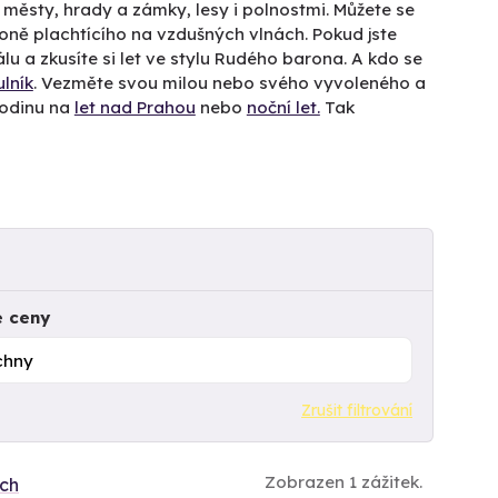
d městy, hrady a zámky, lesy i polnostmi. Můžete se
oně plachtícího na vzdušných vlnách. Pokud jste
u a zkusíte si let ve stylu Rudého barona. A kdo se
ulník
. Vezměte svou milou nebo svého vyvoleného a
 rodinu na
let nad Prahou
nebo
noční let.
Tak
e ceny
Zrušit filtrování
Zobrazen 1 zážitek.
ích