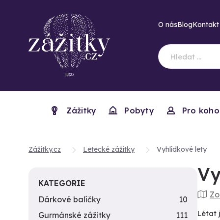
O nás
Blog
Kontakt
Zážitky
Pobyty
Pro koho
Zážitky.cz
Letecké zážitky
Vyhlídkové lety
Vy
KATEGORIE
Zo
Dárkové balíčky
10
Létat 
Gurmánské zážitky
111