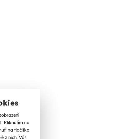
okies
zobrazení
. Kliknutím na
tí na tlačítko
é z nich. Váš