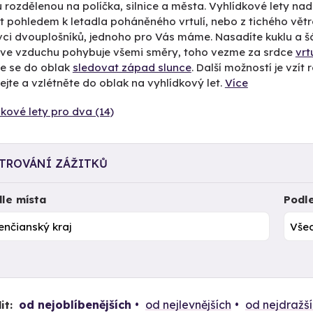
u rozdělenou na políčka, silnice a města. Vyhlídkové lety na
 pohledem k letadla poháněného vrtulí, nebo z tichého větr
vci dvouplošníků, jednoho pro Vás máme. Nasadíte kuklu a šál
i ve vzduchu pohybuje všemi směry, toho vezme za srdce
vrt
te se do oblak
sledovat západ slunce
. Další možností je vzít
jte a vzlétněte do oblak na vyhlídkový let.
Více
kové lety pro dva (14)
LTROVÁNÍ ZÁŽITKŮ
le místa
Podl
od nejoblíbenějších
od nejlevnějších
od nejdražš
it: