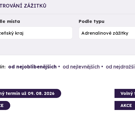
LTROVÁNÍ ZÁŽITKŮ
le místa
Podle typu
od nejoblíbenějších
od nejlevnějších
od nejdražš
it:
ný termín už 09. 08. 2026
Volný 
CE
AKCE