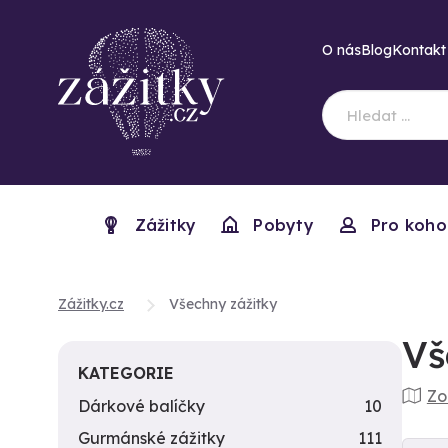
O nás
Blog
Kontakt
Zážitky
Pobyty
Pro koho
Zážitky.cz
Všechny zážitky
Vš
KATEGORIE
Zo
Dárkové balíčky
10
Gurmánské zážitky
111