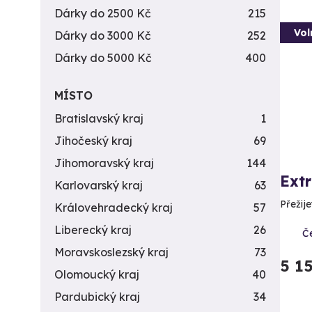
Dárky do 2500 Kč
215
Vol
Dárky do 3000 Kč
252
Dárky do 5000 Kč
400
MÍSTO
Bratislavský kraj
1
Jihočeský kraj
69
Jihomoravský kraj
144
Extr
Karlovarský kraj
63
Přežije
Královehradecký kraj
57
Liberecký kraj
26
Č
Moravskoslezský kraj
73
5 1
Olomoucký kraj
40
Pardubický kraj
34