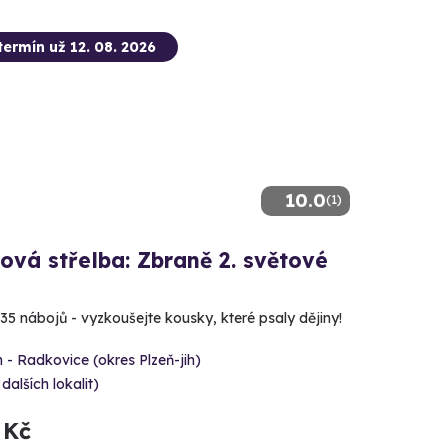
termín už 12. 08. 2026
10.0
(1)
ová střelba: Zbraně 2. světové
 35 nábojů - vyzkoušejte kousky, které psaly dějiny!
 - Radkovice (okres Plzeň-jih)
 dalších lokalit)
 Kč