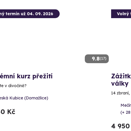
ný termín už 04. 09. 2026
Volný 
9.8
(17)
émní kurz přežití
Zážitk
války
te v divočině?
14 zbraní,
eská Kubice (Domažlice)
Mečín
50 Kč
(+ 28
4 950