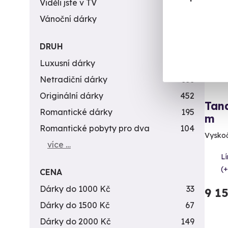
Viděli jste v TV
31
Vánoční dárky
311
DRUH
Luxusní dárky
142
Netradiční dárky
353
Originální dárky
452
Tan
Romantické dárky
195
m
Romantické pobyty pro dva
104
Vyskočt
více …
Lí
(+
CENA
Dárky do 1000 Kč
33
9 1
Dárky do 1500 Kč
67
Dárky do 2000 Kč
149