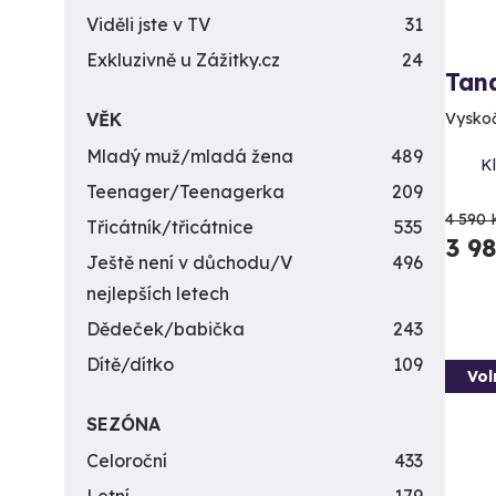
Viděli jste v TV
31
Exkluzivně u Zážitky.cz
24
Tan
VĚK
Vyskočt
Mladý muž/mladá žena
489
Kl
Teenager/Teenagerka
209
4 590 
Třicátník/třicátnice
535
3 9
Ještě není v důchodu/V
496
nejlepších letech
Dědeček/babička
243
Dítě/dítko
109
Vol
SEZÓNA
Celoroční
433