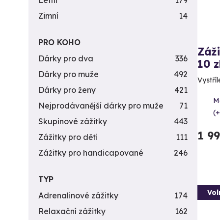
Letní
179
Zimní
14
PRO KOHO
Záži
Dárky pro dva
336
10 z
Dárky pro muže
492
Vystříl
Dárky pro ženy
421
Me
Nejprodávanější dárky pro muže
71
(+
Skupinové zážitky
443
1 9
Zážitky pro děti
111
Zážitky pro handicapované
246
TYP
Vol
Adrenalinové zážitky
174
Relaxační zážitky
162