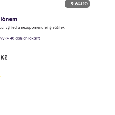
9.6
(1897)
alónem
cí výhled a nezapomenutelný zážitek
vy (+ 40 dalších lokalit)
 Kč