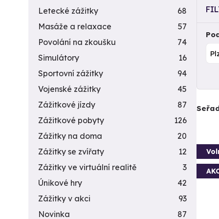
FI
Letecké zážitky
68
Masáže a relaxace
57
Pod
Povolání na zkoušku
74
Simulátory
16
Sportovní zážitky
94
Vojenské zážitky
45
Zážitkové jízdy
87
Seřad
Zážitkové pobyty
126
Zážitky na doma
20
Zážitky se zvířaty
12
Vol
Zážitky ve virtuální realitě
3
AK
Únikové hry
42
Zážitky v akci
93
Novinka
87