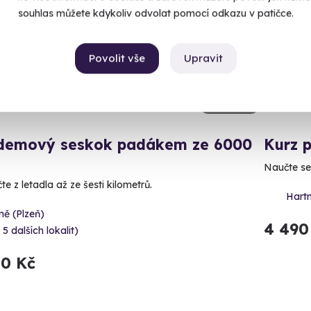
souhlas můžete kdykoliv odvolat pomocí odkazu v patičce.
Povolit vše
Upravit
9.3
(16)
demový seskok padákem ze 6000
Kurz p
Naučte se
e z letadla až ze šesti kilometrů.
Hart
ně (Plzeň)
4 490
 5 dalších lokalit)
50 Kč