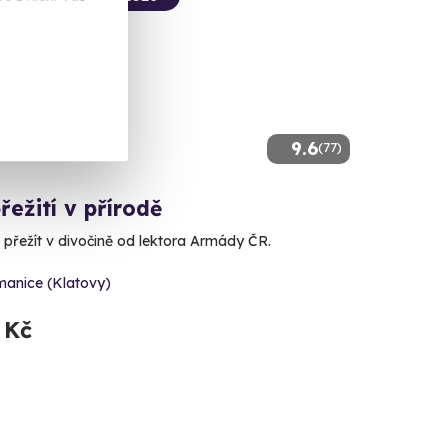
9.6
(77)
řežití v přírodě
 přežít v divočině od lektora Armády ČR.
manice (Klatovy)
 Kč