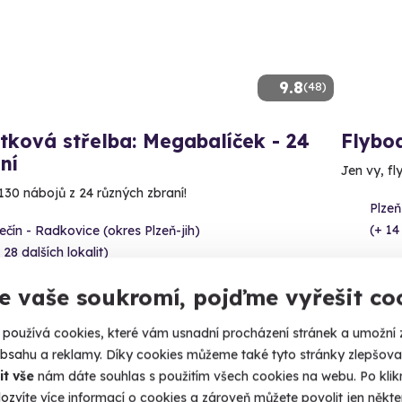
9.8
(48)
tková střelba: Megabalíček - 24
Flybo
ní
Jen vy, fl
130 nábojů z 24 různých zbraní!
Plzeň
(+ 14
čín - Radkovice (okres Plzeň-jih)
 28 dalších lokalit)
1 590
99 Kč
e vaše soukromí, pojďme vyřešit co
používá cookies, které vám usnadní procházení stránek a umožní 
obsahu a reklamy. Díky cookies můžeme také tyto stránky zlepšovat
it vše
nám dáte souhlas s použitím všech cookies na webu. Po kliknu
ozvíte více informací o cookies a zároveň můžete povolit jen někter
ný termín už 09. 08. 2026
Volný 