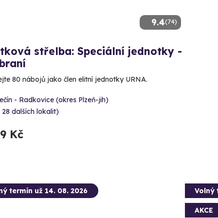
9.4
(74)
tková střelba: Speciální jednotky -
braní
ejte 80 nábojů jako člen elitní jednotky URNA.
čín - Radkovice (okres Plzeň-jih)
 28 dalších lokalit)
99 Kč
ný termín už 14. 08. 2026
Volný 
AKCE