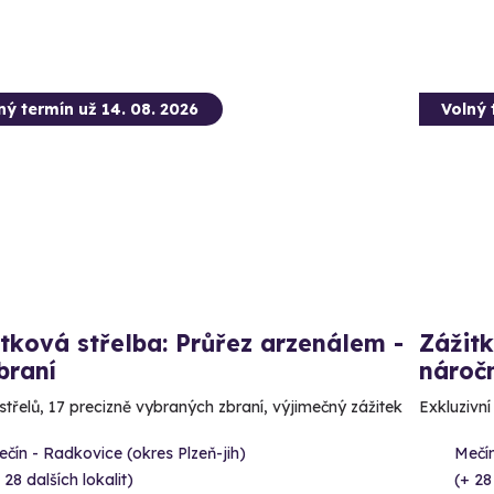
ný termín už 14. 08. 2026
Volný 
tková střelba: Průřez arzenálem -
Zážitk
braní
náročn
střelů, 17 precizně vybraných zbraní, výjimečný zážitek
Exkluzivní
čín - Radkovice (okres Plzeň-jih)
Mečín
 28 dalších lokalit)
(+ 28