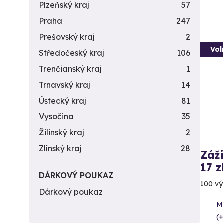
Plzeňský kraj
57
Praha
247
Prešovský kraj
2
Vol
Středočeský kraj
106
Trenčianský kraj
1
Trnavský kraj
14
Ústecký kraj
81
Vysočina
35
Žilinský kraj
2
Zlínský kraj
28
Záži
17 z
DÁRKOVÝ POUKAZ
100 vý
Dárkový poukaz
Me
(+