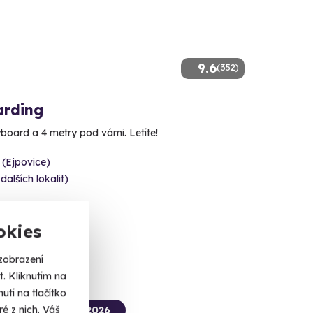
9.6
(352)
arding
yboard a 4 metry pod vámi. Letíte!
 (Ejpovice)
 dalších lokalit)
 Kč
okies
zobrazení
. Kliknutím na
tí na tlačítko
é z nich. Váš
termín už 09. 10. 2026