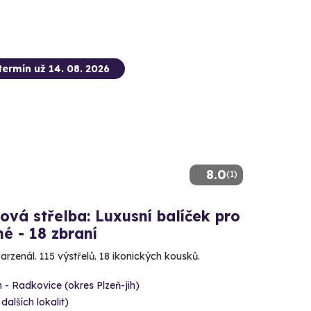
termín už 14. 08. 2026
8.0
(1)
ová střelba: Luxusní balíček pro
é - 18 zbraní
 arzenál. 115 výstřelů. 18 ikonických kousků.
 - Radkovice (okres Plzeň-jih)
 dalších lokalit)