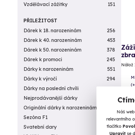
Vzdělávací zážitky
151
PŘILEŽITOST
Dárek k 18. narozeninám
256
Dárek k 40. narozeninám
453
Záži
Dárek k 50. narozeninám
378
zbra
Dárek k promoci
245
Nálož 
Dárky k narozeninám
551
Me
Dárky k výročí
294
(+
Dárky na poslední chvíli
450
4 9
Nejprodávanější dárky
56
Ctím
Originální dárky k narozeninám
422
Náš web 
Sezóna F1
4
relevantního 
tlačítko
Povol
Svatební dary
196
Upravit
se d
Vol