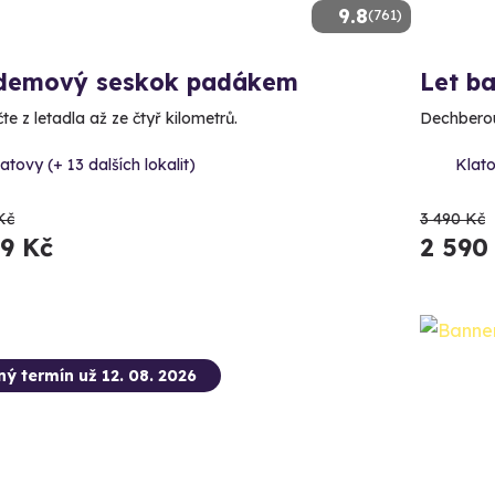
9.8
(761)
demový seskok padákem
Let b
e z letadla až ze čtyř kilometrů.
Dechberou
atovy (+ 13 dalších lokalit)
Klato
Kč
3 490 Kč
89 Kč
2 590
ný termín už 12. 08. 2026