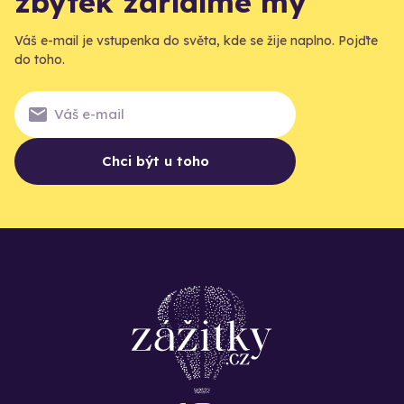
zbytek zařídíme my
Váš e-mail je vstupenka do světa, kde se žije naplno. Pojďte
do toho.
Chci být u toho