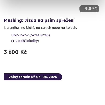
9.8
(43)
Mushing: Jízda na psím spřežení
Na sněhu i na blátě, na saních nebo na kolech.
Holoubkov (okres Plzeň)
(+ 2 další lokality)
3 600 Kč
Volný termín už 08. 08. 2026