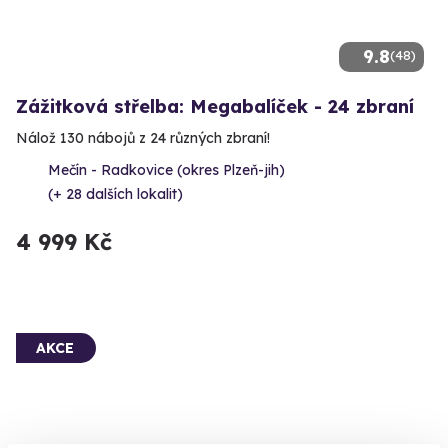
9.8
(48)
Zážitková střelba: Megabalíček - 24 zbraní
Nálož 130 nábojů z 24 různých zbraní!
Mečín - Radkovice (okres Plzeň-jih)
(+ 28 dalších lokalit)
4 999 Kč
AKCE