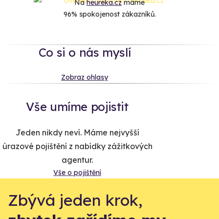
Na
heureka.cz
máme
96% spokojenost zákazníků.
Co si o nás myslí
Zobraz ohlasy
Vše umíme pojistit
Jeden nikdy neví. Máme nejvyšší
úrazové pojištění z nabídky zážitkových
agentur.
Vše o pojištění
Zbývá jeden krok,