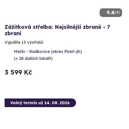
9.4
(4)
Zážitková střelba: Nejsilnější zbraně - 7
zbraní
Vypálíte 13 výstřelů!
Mečín - Radkovice (okres Plzeň-jih)
(+ 28 dalších lokalit)
3 599 Kč
Volný termín už 14. 08. 2026