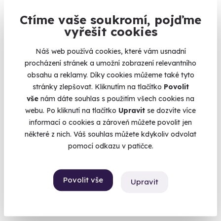
Ctíme vaše soukromí, pojďme
vyřešit cookies
Útěk za železnou oponu – unikátní venkovní
Náš web používá cookies, které vám usnadní
úniková hra
procházení stránek a umožní zobrazení relevantního
Zapomeň na kvízy v telefonu. Zažij únikovku na vlastní kůži!
obsahu a reklamy. Díky cookies můžeme také tyto
stránky zlepšovat. Kliknutím na tlačítko
Povolit
Česká Kubice (Domažlice)
vše
nám dáte souhlas s použitím všech cookies na
webu. Po kliknutí na tlačítko
Upravit
se dozvíte více
2 500 Kč
informací o cookies a zároveň můžete povolit jen
některé z nich. Váš souhlas můžete kdykoliv odvolat
pomocí odkazu v patičce.
Povolit vše
Upravit