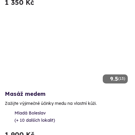
1 350 Kč
9.5
(13)
Masáž medem
Zažijte výjimečné účinky medu na vlastní kůži.
Mladá Boleslav
(+ 10 dalších lokalit)
1 900 Kč