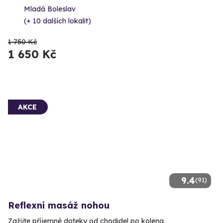
Mladá Boleslav
(+ 10 dalších lokalit)
1 750 Kč
1 650 Kč
AKCE
9.4
(91)
Reflexní masáž nohou
Zažijte příjemné doteky od chodidel po kolena.