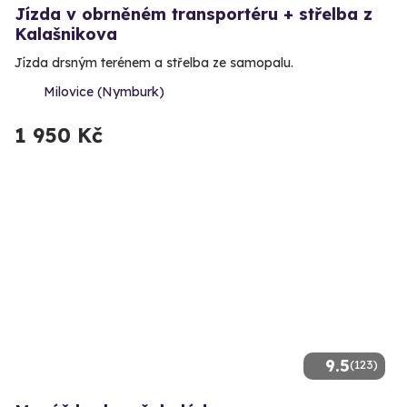
Jízda v obrněném transportéru + střelba z
Kalašnikova
Jízda drsným terénem a střelba ze samopalu.
Milovice (Nymburk)
1 950 Kč
9.5
(123)