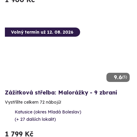
Volný termín už 12. 08. 2026
9.6
(5)
Zážitková střelba: Malorážky - 9 zbraní
Vystřílíte celkem 72 nábojů!
Katusice (okres Mladá Boleslav)
(+ 27 dalších lokalit)
1 799 Kč