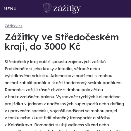
MENU
Zážitky.cz
Zážitky ve Středočeském
kraji, do 3000 Kč
Středočeský kraj nabízí spoustu zajímavých zážitků.
Prohlédněte si jeho krásy z letadla, větroně nebo
vyhlídkového vrtulníku. Adrenalinoví nadšenci si mohou
nechat zabalit padák a skočit tandemový seskok padákem.
Romantici zažijí krásné chvíle s drahou polovičkou
v horkovzdušném balónu. Vyznavače rychlých kol nadchne
projížďka v jednom z nadčasových supersportů nebo drifting
v upraveném speciálu, vojenští nadšenci se mohou projet
v tanku nebo zkusit řídit obrněný transportér a střelbu
z Kalašnikova. Romantici si užijí wellness víkend nebo