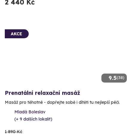
2 440 Kč
AKCE
9.5
(38)
Prenatální relaxační masáž
Masáž pro těhotné - dopřejte sobě i dítěti tu nejlepší péči.
Mladá Boleslav
(+ 9 dalších lokalit)
1 890 Kč