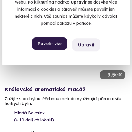
999 Kč
webu. Po kliknutí na tlačítko
Upravit
se dozvíte více
informací o cookies a zároveň můžete povolit jen
některé z nich. Váš souhlas můžete kdykoliv odvolat
pomocí odkazu v patičce.
Povolit vše
Upravit
9.5
(45)
Královská aromatická masáž
Zažijte starobylou léčebnou metodu využívající přírodní sílu
horkých bylin.
Mladá Boleslav
(+ 10 dalších lokalit)