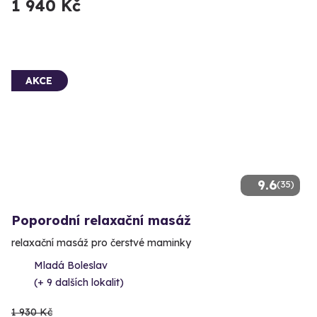
1 940 Kč
AKCE
9.6
(35)
Poporodní relaxační masáž
relaxační masáž pro čerstvé maminky
Mladá Boleslav
(+ 9 dalších lokalit)
1 930 Kč