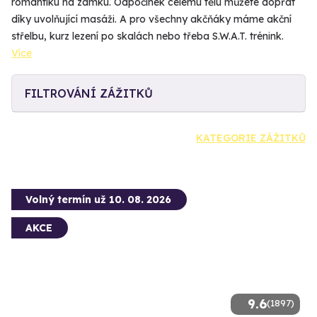
romantiku na zámku. Odpočinek celému tělu můžete dopřát
díky uvolňující masáži. A pro všechny akčňáky máme akční
střelbu, kurz lezení po skalách nebo třeba S.W.A.T. trénink.
Více
FILTROVÁNÍ ZÁŽITKŮ
KATEGORIE ZÁŽITKŮ
Volný termín už 10. 08. 2026
AKCE
9.6
(1897)