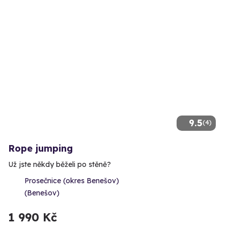
9.5
(4)
Rope jumping
Už jste někdy běželi po stěně?
Prosečnice (okres Benešov)
(Benešov)
1 990 Kč