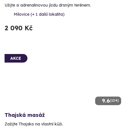
Užijte si adrenalinovou jízdu drsným terénem.
Milovice (+ 1 další lokalita)
2 090 Kč
AKCE
9.6
(104)
Thajská masáž
Zažijte Thajsko na vlastní kůži.