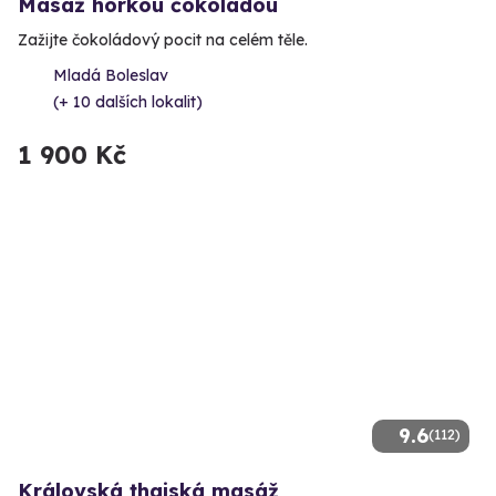
Masáž horkou čokoládou
Zažijte čokoládový pocit na celém těle.
Mladá Boleslav
(+ 10 dalších lokalit)
1 900 Kč
9.6
(112)
Královská thajská masáž