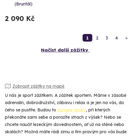
(Bruntál)
2 090 Kč
1
2
3
4
»
Načíst další zážitky
Zobrazit zážitky na mapě
U nás je sport zážitkem. A zážitek sportem. Máme v zásobě
adrenalin, dobrodružství, zábavu i relax a je jen na vás, do
čeho se pustíte. Budou to
bungee skoky
, při kterých
překonáte sami sebe a porazíte strach z výšek? Nebo se
chcete naučit lezeckým dovednostem, ať už na stěně nebo
skalách? Možná máte rádi zimu a tím pravým pro vás bude