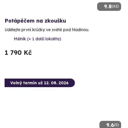
9.8
(62)
Potápěčem na zkoušku
Udělejte první krůčky ve světě pod hladinou.
Mělník (+ 1 další lokalita)
1 790 Kč
Volný termín už 12. 08. 2026
9.6
(5)