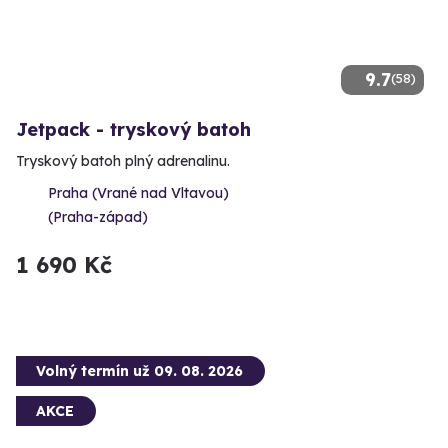
9.7
(58)
Jetpack - tryskový batoh
Tryskový batoh plný adrenalinu.
Praha (Vrané nad Vltavou)
(Praha-západ)
1 690 Kč
Volný termín už 09. 08. 2026
AKCE