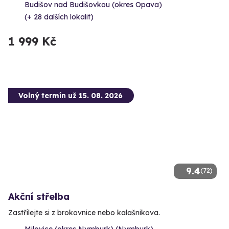
Budišov nad Budišovkou (okres Opava)
(+ 28 dalších lokalit)
1 999 Kč
Volný termín už 15. 08. 2026
9.4
(72)
Akční střelba
Zastřílejte si z brokovnice nebo kalašnikova.