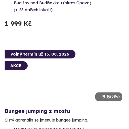
Budišov nad Budišovkou (okres Opava)
(+ 28 dalších lokalit)
1 999 Kč
Volný termín už 15. 08. 2026
AKCE
9.5
(386)
Bungee jumping z mostu
Čistý adrenalin se jmenuje bungee jumping.