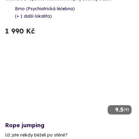
Brno (Psychiatrická léčebna)
(+ 1 další lokalita)
1 990 Kč
9.5
(4)
Rope jumping
Už jste někdy běželi po stěně?