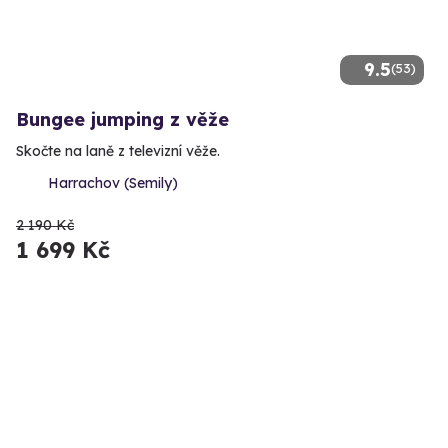
9.5
(53)
Bungee jumping z věže
Skočte na laně z televizní věže.
Harrachov (Semily)
2 190 Kč
1 699 Kč