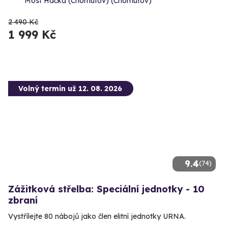
Most Hačka (Chomutov) (Chomutov)
2 490 Kč
1 999 Kč
Volný termín už 12. 08. 2026
9.4
(74)
Zážitková střelba: Speciální jednotky - 10
zbraní
Vystřílejte 80 nábojů jako člen elitní jednotky URNA.