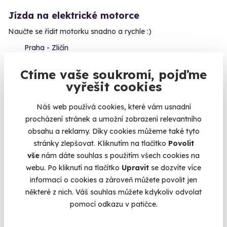
Jízda na elektrické motorce
Naučte se řídit motorku snadno a rychle :)
Praha - Zličín
2 099 Kč
Ctíme vaše soukromí, pojďme
1 849 Kč
vyřešit cookies
Náš web používá cookies, které vám usnadní
procházení stránek a umožní zobrazení relevantního
obsahu a reklamy. Díky cookies můžeme také tyto
Volný termín už 12. 08. 2026
stránky zlepšovat. Kliknutím na tlačítko
Povolit
vše
nám dáte souhlas s použitím všech cookies na
webu. Po kliknutí na tlačítko
Upravit
se dozvíte více
informací o cookies a zároveň můžete povolit jen
některé z nich. Váš souhlas můžete kdykoliv odvolat
pomocí odkazu v patičce.
9.5
(5)