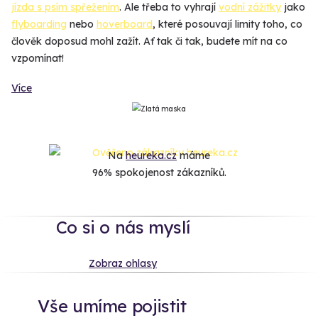
jízda s psím spřežením
. Ale třeba to vyhrají
vodní zážitky
jako
flyboarding
nebo
hoverboard
, které posouvají limity toho, co
člověk doposud mohl zažít. Ať tak či tak, budete mít na co
vzpomínat!
Více
Na
heureka.cz
máme
96% spokojenost zákazníků.
Co si o nás myslí
Zobraz ohlasy
Vše umíme pojistit