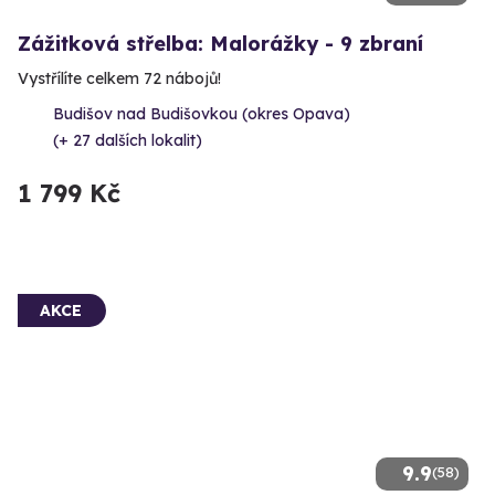
Zážitková střelba: Malorážky - 9 zbraní
Vystřílíte celkem 72 nábojů!
Budišov nad Budišovkou (okres Opava)
(+ 27 dalších lokalit)
1 799 Kč
AKCE
9.9
(58)