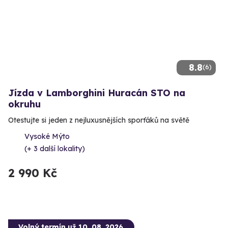
8.8
(6)
Jízda v Lamborghini Huracán STO na
okruhu
Otestujte si jeden z nejluxusnějších sporťáků na světě
Vysoké Mýto
(+ 3 další lokality)
2 990 Kč
Volný termín už 10. 08. 2026