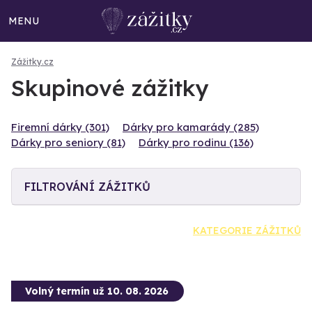
MENU
Zážitky.cz
Skupinové zážitky
Firemní dárky (301)
Dárky pro kamarády (285)
Dárky pro seniory (81)
Dárky pro rodinu (136)
FILTROVÁNÍ ZÁŽITKŮ
KATEGORIE ZÁŽITKŮ
Volný termín už 10. 08. 2026