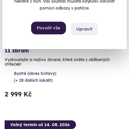
některé z nich. Váš souhlas můžete kdykoliv odvolat
pomocí odkazu v patičce.
Povolit vše
Upravit
8.9
(17)
Zážitková střelba: Zbraně z online stříleček -
11 zbraní
Vyzkoušejte si naživo zbraně, které znáte z oblíbených
stříleček!
Bystré (okres Svitavy)
(+ 28 dalších lokalit)
2 999 Kč
Volný termín už 14. 08. 2026