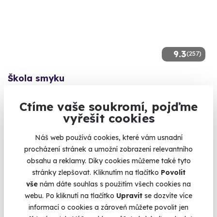
9.3
(257)
Škola smyku
Zažijte školu smyku a dokonale ovládněte svůj vůz.
Ctíme vaše soukromí, pojďme
Vysoké Mýto
vyřešit cookies
(+ 3 další lokality)
Náš web používá cookies, které vám usnadní
3 080 Kč
procházení stránek a umožní zobrazení relevantního
obsahu a reklamy. Díky cookies můžeme také tyto
stránky zlepšovat. Kliknutím na tlačítko
Povolit
vše
nám dáte souhlas s použitím všech cookies na
Volný termín už 14. 08. 2026
webu. Po kliknutí na tlačítko
Upravit
se dozvíte více
informací o cookies a zároveň můžete povolit jen