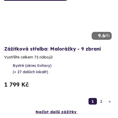
9.6
(5)
Zážitková střelba: Malorážky - 9 zbraní
Vystřílíte celkem 72 nábojů!
Bystré (okres Svitavy)
(+ 27 dalších lokalit)
1 799 Kč
1
2
»
Načíst další zážitky