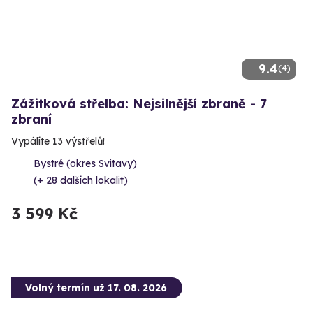
9.4
(4)
Zážitková střelba: Nejsilnější zbraně - 7
zbraní
Vypálíte 13 výstřelů!
Bystré (okres Svitavy)
(+ 28 dalších lokalit)
3 599 Kč
Volný termín už 17. 08. 2026