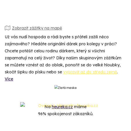
Zobrazit zážitky na mapě
Už vás nudí hospoda a rádi byste s přáteli zažili něco
zajímavého? Hledáte originální dárek pro kolegy v práci?
Chcete potěšit celou rodinu dárkem, který si všichni
zapamatují na celý život? Díky našim skupinovým zážitkům
se můžete vznést až do oblak, ponořit se do velké hloubky,
skočit šipku do písku nebo se
vypravit až do středu země
.
Více
Na
heureka.cz
máme
96% spokojenost zákazníků.