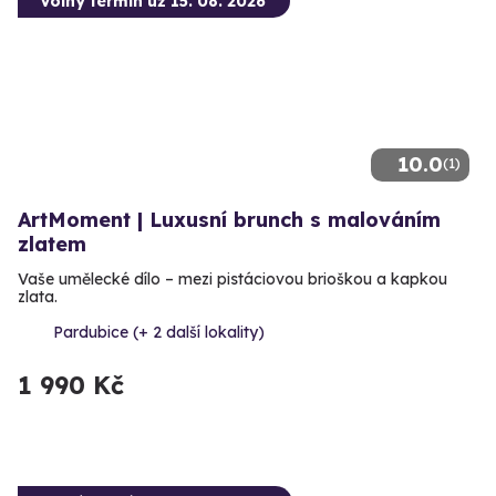
Volný termín už 15. 08. 2026
10.0
(1)
ArtMoment | Luxusní brunch s malováním
zlatem
Vaše umělecké dílo – mezi pistáciovou brioškou a kapkou
zlata.
Pardubice (+ 2 další lokality)
1 990 Kč