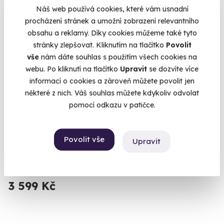
Volný termín už 11. 08. 2026
Náš web používá cookies, které vám usnadní
procházení stránek a umožní zobrazení relevantního
obsahu a reklamy. Díky cookies můžeme také tyto
stránky zlepšovat. Kliknutím na tlačítko
Povolit
vše
nám dáte souhlas s použitím všech cookies na
webu. Po kliknutí na tlačítko
Upravit
se dozvíte více
9.4
informací o cookies a zároveň můžete povolit jen
(4)
některé z nich. Váš souhlas můžete kdykoliv odvolat
pomocí odkazu v patičce.
Zážitková střelba: Nejsilnější zbraně - 7
zbraní
Vypálíte 13 výstřelů!
Povolit vše
Upravit
Bystré (okres Svitavy)
(+ 28 dalších lokalit)
3 599 Kč