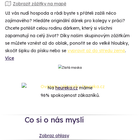
Zobrazit zážitky na mapě
Už vás nudí hospoda a rádi byste s přáteli zažili něco
zajímavého? Hledáte originální dárek pro kolegy v práci?
Chcete potěšit celou rodinu dárkem, který si všichni
zapamatují na celý život? Díky našim skupinovým zážitkům
se můžete vznést až do oblak, ponořit se do velké hloubky,
skočit šipku do písku nebo se
vypravit až do středu země
.
Více
Na
heureka.cz
máme
96% spokojenost zákazníků.
Co si o nás myslí
Zobraz ohlasy