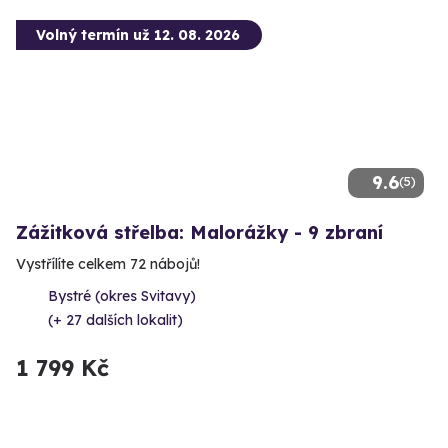
Volný termín už 12. 08. 2026
9.6
(5)
Zážitková střelba: Malorážky - 9 zbraní
Vystřílíte celkem 72 nábojů!
Bystré (okres Svitavy)
(+ 27 dalších lokalit)
1 799 Kč