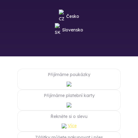
Česko
Slovensko
Přijímáme poukázky
Přijímáme platební karty
Řekněte si o slevu
Více
Zážitky můžete nakupovat i přes