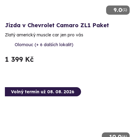
9.0
(1)
Jízda v Chevrolet Camaro ZL1 Paket
Zlatý americký muscle car jen pro vás
Olomouc (+ 6 dalších lokalit)
1 399 Kč
Volný termín už 08. 08. 2026
10.0
(6)