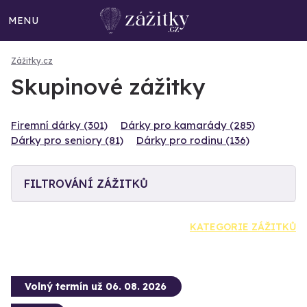
MENU
Zážitky.cz
Skupinové zážitky
Firemní dárky (301)
Dárky pro kamarády (285)
Dárky pro seniory (81)
Dárky pro rodinu (136)
FILTROVÁNÍ ZÁŽITKŮ
KATEGORIE ZÁŽITKŮ
Volný termín už 06. 08. 2026