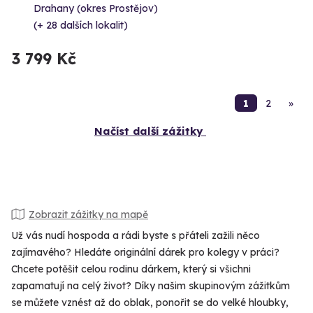
Drahany (okres Prostějov)
(+ 28 dalších lokalit)
3 799 Kč
1
2
»
Načíst další zážitky
Zobrazit zážitky na mapě
Už vás nudí hospoda a rádi byste s přáteli zažili něco
zajímavého? Hledáte originální dárek pro kolegy v práci?
Chcete potěšit celou rodinu dárkem, který si všichni
zapamatují na celý život? Díky našim skupinovým zážitkům
se můžete vznést až do oblak, ponořit se do velké hloubky,