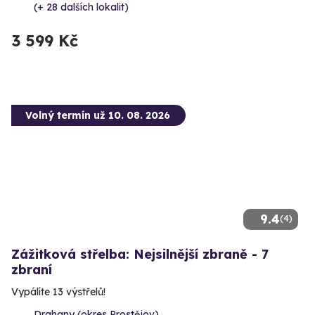
(+ 28 dalších lokalit)
3 599 Kč
Volný termín už 10. 08. 2026
9.4
(4)
Zážitková střelba: Nejsilnější zbraně - 7
zbraní
Vypálíte 13 výstřelů!
Drahany (okres Prostějov)