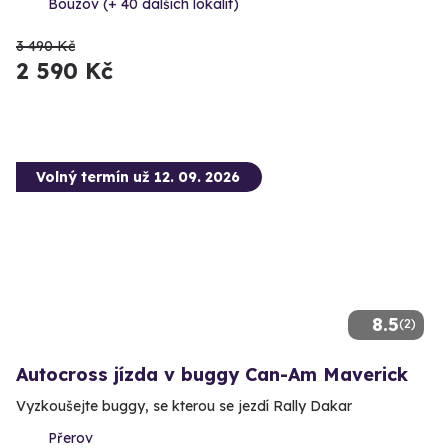
Bouzov (+ 40 dalších lokalit)
3 490 Kč
2 590 Kč
Volný termín už 12. 09. 2026
8.5
(2)
Autocross jízda v buggy Can-Am Maverick
Vyzkoušejte buggy, se kterou se jezdí Rally Dakar
Přerov