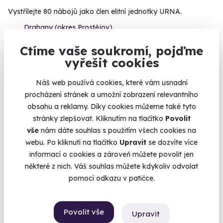
Vystřílejte 80 nábojů jako člen elitní jednotky URNA.
Drahany (okres Prostějov)
(+ 28 dalších lokalit)
Ctíme vaše soukromí, pojďme
vyřešit cookies
1 999 Kč
Náš web používá cookies, které vám usnadní
procházení stránek a umožní zobrazení relevantního
obsahu a reklamy. Díky cookies můžeme také tyto
Volný termín už 08. 08. 2026
stránky zlepšovat. Kliknutím na tlačítko
Povolit
vše
nám dáte souhlas s použitím všech cookies na
webu. Po kliknutí na tlačítko
Upravit
se dozvíte více
informací o cookies a zároveň můžete povolit jen
některé z nich. Váš souhlas můžete kdykoliv odvolat
pomocí odkazu v patičce.
9.4
(35)
Povolit vše
Autocross jízda v Buggy Kart RSK
Upravit