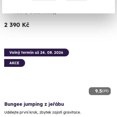
Adrenalinová jízda plná bláta a ostrých zatáček.
Přerov (+ 2 další lokality)
2 390 Kč
Volný termín už 24. 08. 2026
AKCE
9.5
(29)
Bungee jumping z jeřábu
Udělejte první krok, zbytek zajistí gravitace.