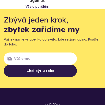
agentur.
Vše o pojištění
Zbývá jeden krok,
zbytek zařídíme my
Váš e-mail je vstupenka do světa, kde se žije naplno. Pojďte
do toho.
Chci být u toho