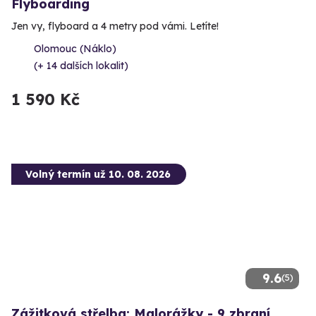
Flyboarding
Jen vy, flyboard a 4 metry pod vámi. Letíte!
Olomouc (Náklo)
(+ 14 dalších lokalit)
1 590 Kč
Volný termín už 10. 08. 2026
9.6
(5)
Zážitková střelba: Malorážky - 9 zbraní