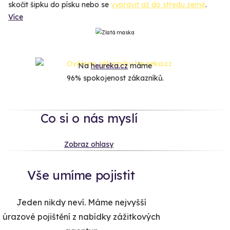
skočit šipku do písku nebo se
vypravit až do středu země
.
Více
Na
heureka.cz
máme
96% spokojenost zákazníků.
Co si o nás myslí
Zobraz ohlasy
Vše umíme pojistit
Jeden nikdy neví. Máme nejvyšší
úrazové pojištění z nabídky zážitkových