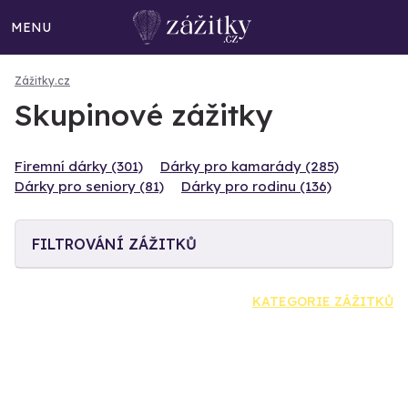
MENU
Zážitky.cz
Skupinové zážitky
Firemní dárky (301)
Dárky pro kamarády (285)
Dárky pro seniory (81)
Dárky pro rodinu (136)
FILTROVÁNÍ ZÁŽITKŮ
KATEGORIE ZÁŽITKŮ