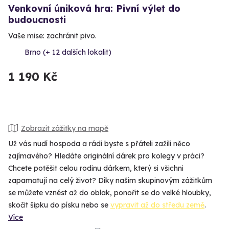
Venkovní úniková hra: Pivní výlet do
budoucnosti
Vaše mise: zachránit pivo.
Brno (+ 12 dalších lokalit)
1 190 Kč
Zobrazit zážitky na mapě
Už vás nudí hospoda a rádi byste s přáteli zažili něco
zajímavého? Hledáte originální dárek pro kolegy v práci?
Chcete potěšit celou rodinu dárkem, který si všichni
zapamatují na celý život? Díky našim skupinovým zážitkům
se můžete vznést až do oblak, ponořit se do velké hloubky,
skočit šipku do písku nebo se
vypravit až do středu země
.
Více