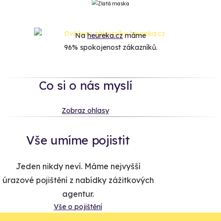
Na
heureka.cz
máme
96% spokojenost zákazníků.
Co si o nás myslí
Zobraz ohlasy
Vše umíme pojistit
Jeden nikdy neví. Máme nejvyšší
úrazové pojištění z nabídky zážitkových
agentur.
Vše o pojištění