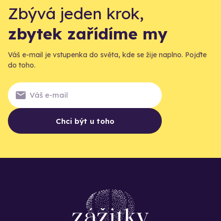
Zbývá jeden krok,
zbytek zařídíme my
Váš e-mail je vstupenka do světa, kde se žije naplno. Pojďte
do toho.
Chci být u toho