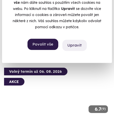
vše
nám dáte souhlas s použitím všech cookies na
webu. Po kliknutí na tlačítko
Upravit
se dozvíte více
Venkovní úniková hra: Skandinávská
informací o cookies a zároveň můžete povolit jen
kriminálka
některé z nich. Váš souhlas můžete kdykoliv odvolat
Zhostěte se úlohy detektiva a vyšetřete komplikovaný případ.
pomocí odkazu v patičce.
Olomouc (+ 13 dalších lokalit)
990 Kč
Povolit vše
Upravit
Volný termín už 06. 08. 2026
AKCE
6.7
(9)