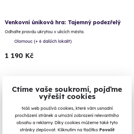
Venkovní úniková hra: Tajemný podezřelý
Odhalte pravdu ukrytou v ulicích města.
Olomouc (+ 6 dalších lokalit)
1 190 Kč
Ctíme vaše soukromí, pojďme
Volný termín už 06. 08. 2026
vyřešit cookies
Náš web používá cookies, které vám usnadní
procházení stránek a umožní zobrazení relevantního
obsahu a reklamy. Díky cookies můžeme také tyto
stránky zlepšovat. Kliknutím na tlačítko
Povolit
7.8
(4)