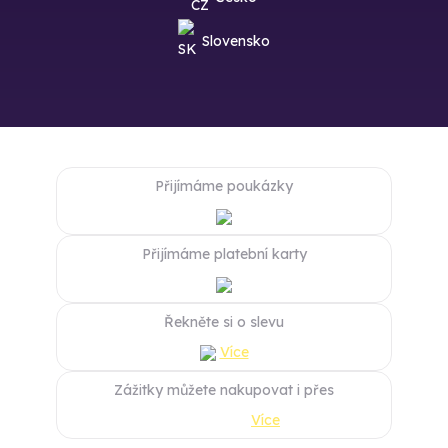
Slovensko
Přijímáme poukázky
Přijímáme platební karty
Řekněte si o slevu
Více
Zážitky můžete nakupovat i přes
Více