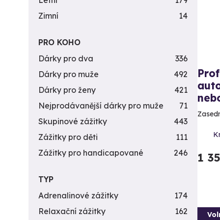
Letní
179
Zimní
14
PRO KOHO
Dárky pro dva
336
Prof
Dárky pro muže
492
aut
Dárky pro ženy
421
neb
Nejprodávanější dárky pro muže
71
Zasedn
Skupinové zážitky
443
Kr
Zážitky pro děti
111
Zážitky pro handicapované
246
1 3
TYP
Adrenalinové zážitky
174
Relaxační zážitky
162
Vol