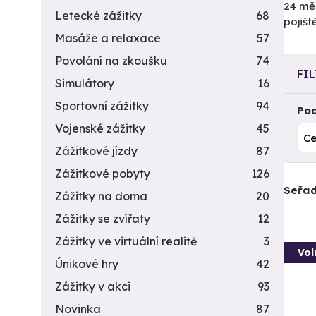
24 měs
Letecké zážitky
68
pojiš
Masáže a relaxace
57
Povolání na zkoušku
74
FI
Simulátory
16
Sportovní zážitky
94
Pod
Vojenské zážitky
45
Zážitkové jízdy
87
Zážitkové pobyty
126
Seřad
Zážitky na doma
20
Zážitky se zvířaty
12
Zážitky ve virtuální realitě
3
Vol
Únikové hry
42
Zážitky v akci
93
Novinka
87