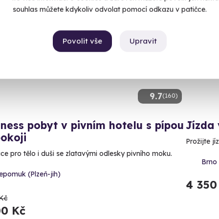
souhlas můžete kdykoliv odvolat pomocí odkazu v patičce.
ný termín už 09. 08. 2026
Volný 
Povolit vše
Upravit
CE
luzivně u Zážitky.cz
9.7
(160)
ness pobyt v pivním hotelu s pípou
Jízda
okoji
Prožijte j
ce pro tělo i duši se zlatavými odlesky pivního moku.
Brno 
epomuk (Plzeň-jih)
4 350
Kč
00 Kč