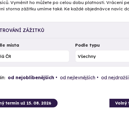
íců. Vyměnit ho můžete po celou dobu platnosti. Vrácení pe
tění storna zážitku umíme také. Ke každé objednávce navíc 
LTROVÁNÍ ZÁŽITKŮ
le místa
Podle typu
od nejoblíbenějších
od nejlevnějších
od nejdražš
it:
ný termín už 15. 08. 2026
Volný 