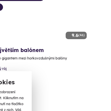
9.6
(46)
ejvětším balónem
se gigantem mezi horkovzdušnými balóny
 ráj
alší lokality)
okies
 Kč
zobrazení
. Kliknutím na
tí na tlačítko
é z nich. Váš