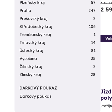
Plzeňský kraj
57
3 490 
2 5
Praha
247
Prešovský kraj
2
Středočeský kraj
106
Trenčianský kraj
1
Vol
Trnavský kraj
14
Ústecký kraj
81
Vysočina
35
Žilinský kraj
2
Zlínský kraj
28
DÁRKOVÝ POUKAZ
Jíz
Dárkový poukaz
pol
Prožijt