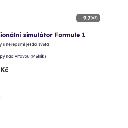
9.7
(62)
ionální simulátor Formule 1
y s nejlepšími jezdci světa
py nad Vltavou (Mělník)
 Kč