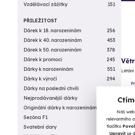
Vzdělávací zážitky
151
PŘILEŽITOST
Dárek k 18. narozeninám
256
Dárek k 40. narozeninám
453
Dárek k 50. narozeninám
378
Dárek k promoci
245
Větr
Dárky k narozeninám
551
Létání
Dárky k výročí
294
P
Dárky na poslední chvíli
450
1 8
Nejprodávanější dárky
56
Ctím
Originální dárky k narozeninám
422
Náš web 
Sezóna F1
4
relevantního 
tlačítko
Povol
Svatební dary
196
Upravit
se d