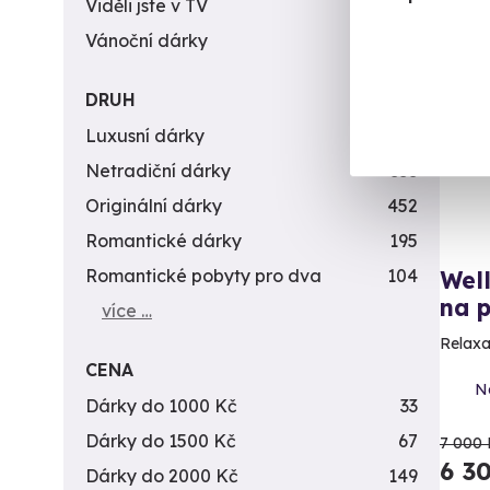
Viděli jste v TV
31
Vánoční dárky
311
Vol
AK
DRUH
Luxusní dárky
142
Exk
Netradiční dárky
353
Originální dárky
452
Romantické dárky
195
Romantické pobyty pro dva
104
Well
na p
více …
Relaxa
CENA
N
Dárky do 1000 Kč
33
Dárky do 1500 Kč
67
7 000 
6 3
Dárky do 2000 Kč
149