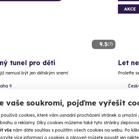
AKCE
9.5
(7)
ný tunel pro děti
Let n
 již nemusí být jen dětským snem!
Proleťte 
raha 9
Český
(+ 3 d
80 Kč
e vaše soukromí, pojďme vyřešit co
4 090 Kč
3 490
používá cookies, které vám usnadní procházení stránek a umožní 
obsahu a reklamy. Díky cookies můžeme také tyto stránky zlepšovat
it vše
nám dáte souhlas s použitím všech cookies na webu. Po kliknu
ozvíte více informací o cookies a zároveň můžete povolit jen někter