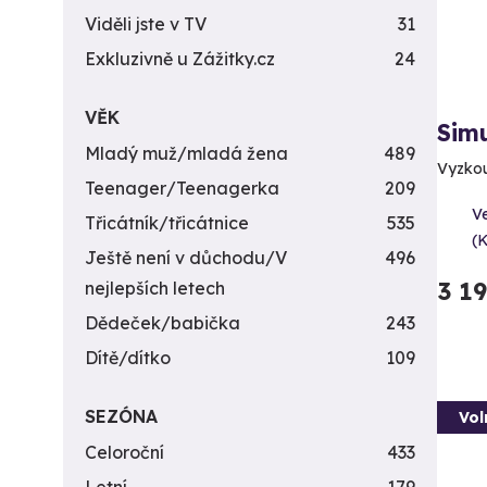
Viděli jste v TV
31
Exkluzivně u Zážitky.cz
24
VĚK
Simu
Mladý muž/mladá žena
489
Vyzkouš
Teenager/Teenagerka
209
V
Třicátník/třicátnice
535
(
Ještě není v důchodu/V
496
3 1
nejlepších letech
Dědeček/babička
243
Dítě/dítko
109
SEZÓNA
Vol
Celoroční
433