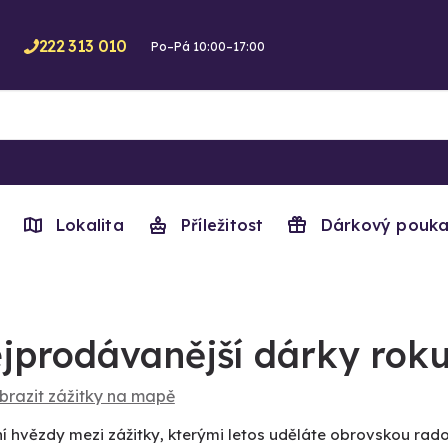
222 313 010
Po–Pá 10:00–17:00
Lokalita
Příležitost
Dárkový pouka
jprodávanější dárky roku
brazit zážitky na mapě
í hvězdy mezi zážitky, kterými letos uděláte obrovskou rad