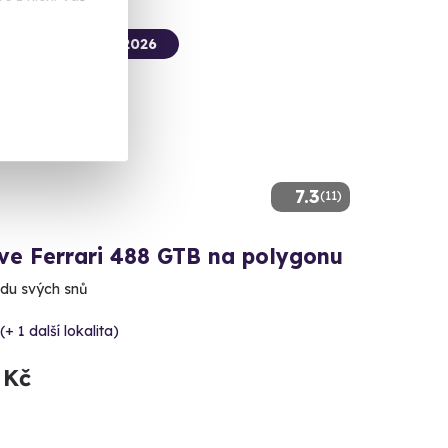
termín už 23. 08. 2026
7.3
(11)
 ve Ferrari 488 GTB na polygonu
ízdu svých snů
(+ 1 další lokalita)
 Kč