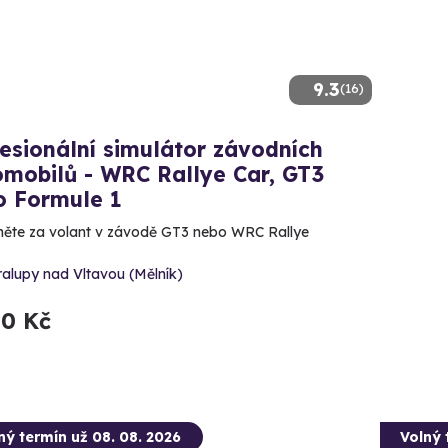
9.3
(16)
esionální simulátor závodních
omobilů - WRC Rallye Car, GT3
o Formule 1
ěte za volant v závodě GT3 nebo WRC Rallye
alupy nad Vltavou (Mělník)
50 Kč
ný termín už 08. 08. 2026
Volný 