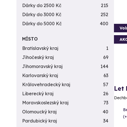
Dárky do 2500 Kč
215
Dárky do 3000 Kč
252
Dárky do 5000 Kč
400
Vol
MÍSTO
AK
Bratislavský kraj
1
Jihočeský kraj
69
Jihomoravský kraj
144
Karlovarský kraj
63
Královehradecký kraj
57
Let
Liberecký kraj
26
Dechbe
Moravskoslezský kraj
73
B
Olomoucký kraj
40
(+
Pardubický kraj
34