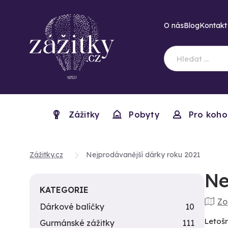
O nás
Blog
Kontakt
Zážitky
Pobyty
Pro koho
Zážitky.cz
Nejprodávanější dárky roku 2021
Ne
KATEGORIE
Zo
Dárkové balíčky
10
Letošn
Gurmánské zážitky
111