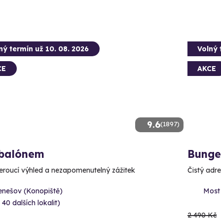
ný termín už 10. 08. 2026
Volný 
CE
AKCE
9.6
(1897)
 balónem
Bunge
roucí výhled a nezapomenutelný zážitek
Čistý adr
enešov (Konopiště)
Most
 40 dalších lokalit)
2 490 Kč