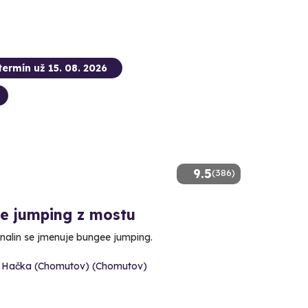
termín už 15. 08. 2026
9.5
(386)
e jumping z mostu
enalin se jmenuje bungee jumping.
 Hačka (Chomutov) (Chomutov)