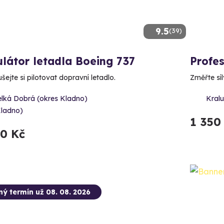
9.5
(39)
látor letadla Boeing 737
Profes
ejte si pilotovat dopravní letadlo.
Změřte síl
elká Dobrá (okres Kladno)
Kralu
Kladno)
1 350
90 Kč
ný termín už 08. 08. 2026