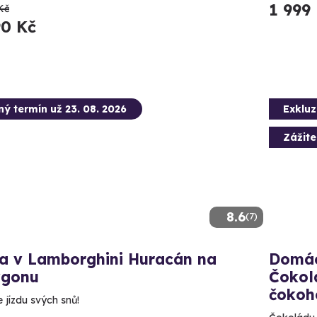
1 999
Kč
90 Kč
ný termín už 23. 08. 2026
Exkluz
Zážit
8.6
(7)
da v Lamborghini Huracán na
Domác
ygonu
Čokol
čokoh
e jízdu svých snů!