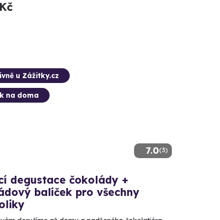
 Kč
ivně u Zážitky.cz
ek na doma
7.0
(3)
í degustace čokolády +
ádový balíček pro všechny
oliky