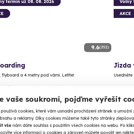
ný termín už 08. 08. 2026
Volný 
CE
AKCE
9.6
(352)
boarding
Jízda 
, flyboard a 4 metry pod vámi. Letíte!
Usedněte 
randýs nad Labem (Proboštská jezera)
Brno 
 14 dalších lokalit)
e vaše soukromí, pojďme vyřešit co
2 290
90 Kč
používá cookies, které vám usnadní procházení stránek a umožní 
obsahu a reklamy. Díky cookies můžeme také tyto stránky zlepšovat
it vše
nám dáte souhlas s použitím všech cookies na webu. Po kliknu
ozvíte více informací o cookies a zároveň můžete povolit jen někter