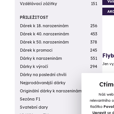
Vol
Vzdělávací zážitky
151
AK
PŘILEŽITOST
Dárek k 18. narozeninám
256
Dárek k 40. narozeninám
453
Dárek k 50. narozeninám
378
Dárek k promoci
245
Fly
Dárky k narozeninám
551
Jen vy
Dárky k výročí
294
Dárky na poslední chvíli
450
B
(+
Nejprodávanější dárky
56
Ctím
Originální dárky k narozeninám
422
1 5
Náš web 
Sezóna F1
4
relevantního 
tlačítko
Povol
Svatební dary
196
Upravit
se d