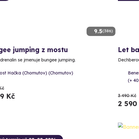
9.5
(386)
gee jumping z mostu
Let b
adrenalin se jmenuje bungee jumping.
Dechberou
ost Hačka (Chomutov) (Chomutov)
Bene
(+ 40
Kč
99 Kč
3 490 Kč
2 590