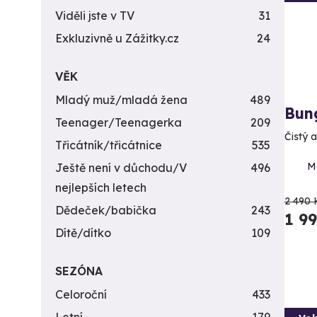
Viděli jste v TV
31
Exkluzivně u Zážitky.cz
24
VĚK
Mladý muž/mladá žena
489
Bun
Teenager/Teenagerka
209
Čistý 
Třicátník/třicátnice
535
M
Ještě není v důchodu/V
496
nejlepších letech
2 490 
Dědeček/babička
243
1 9
Dítě/dítko
109
SEZÓNA
Celoroční
433