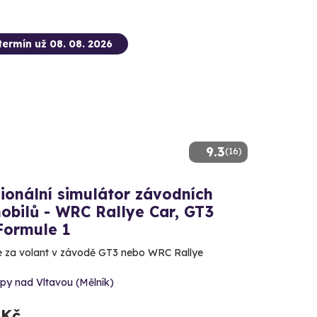
termín už 08. 08. 2026
9.3
(16)
ionální simulátor závodních
obilů - WRC Rallye Car, GT3
Formule 1
 za volant v závodě GT3 nebo WRC Rallye
py nad Vltavou (Mělník)
 Kč