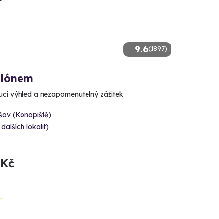
9.6
(1897)
alónem
cí výhled a nezapomenutelný zážitek
šov (Konopiště)
 dalších lokalit)
 Kč