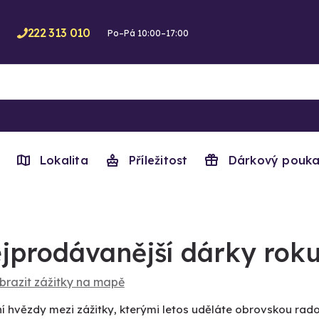
222 313 010
Po–Pá 10:00–17:00
Lokalita
Příležitost
Dárkový pouka
jprodávanější dárky roku
brazit zážitky na mapě
í hvězdy mezi zážitky, kterými letos uděláte obrovskou rad