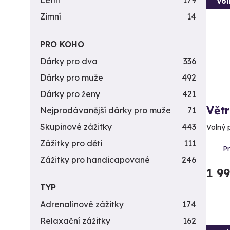
Letní
179
Vol
Zimní
14
PRO KOHO
Dárky pro dva
336
Dárky pro muže
492
Dárky pro ženy
421
Větr
Nejprodávanější dárky pro muže
71
Skupinové zážitky
443
Volný 
Zážitky pro děti
111
P
Zážitky pro handicapované
246
1 9
TYP
Adrenalinové zážitky
174
Relaxační zážitky
162