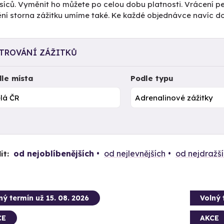
íců. Vyměnit ho můžete po celou dobu platnosti. Vrácení pe
tění storna zážitku umíme také. Ke každé objednávce navíc 
LTROVÁNÍ ZÁŽITKŮ
le místa
Podle typu
od nejoblíbenějších
od nejlevnějších
od nejdražš
it:
ný termín už 15. 08. 2026
Volný 
CE
AKCE