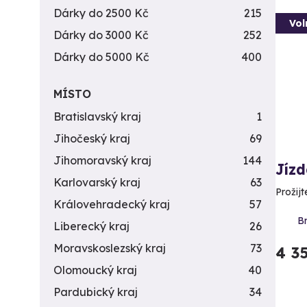
Dárky do 2500 Kč
215
Vol
Dárky do 3000 Kč
252
Dárky do 5000 Kč
400
MÍSTO
Bratislavský kraj
1
Jihočeský kraj
69
Jihomoravský kraj
144
Jízd
Karlovarský kraj
63
Prožijt
Královehradecký kraj
57
Br
Liberecký kraj
26
Moravskoslezský kraj
73
4 3
Olomoucký kraj
40
Pardubický kraj
34