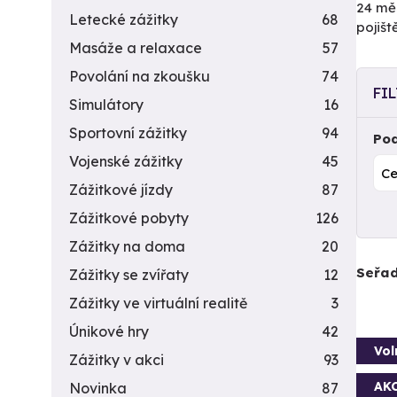
24 měs
Letecké zážitky
68
pojiš
Masáže a relaxace
57
Povolání na zkoušku
74
FI
Simulátory
16
Sportovní zážitky
94
Pod
Vojenské zážitky
45
Zážitkové jízdy
87
Zážitkové pobyty
126
Zážitky na doma
20
Seřad
Zážitky se zvířaty
12
Zážitky ve virtuální realitě
3
Únikové hry
42
Vol
Zážitky v akci
93
AK
Novinka
87