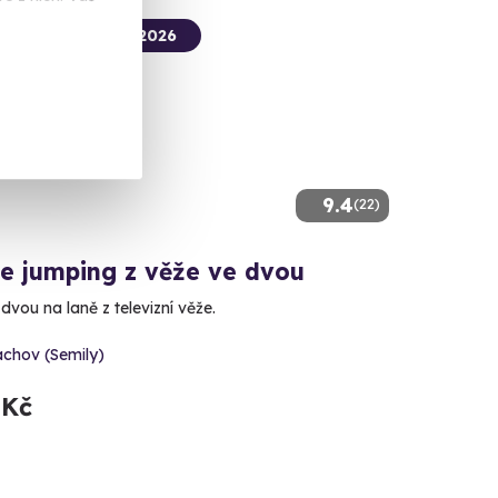
termín už 09. 08. 2026
9.4
(22)
e jumping z věže ve dvou
dvou na laně z televizní věže.
achov (Semily)
 Kč