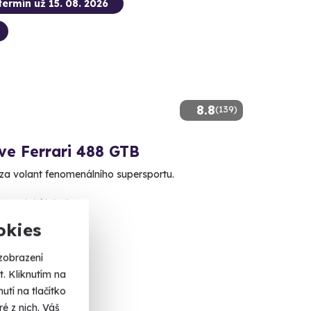
termín už 15. 08. 2026
8.8
(139)
ve Ferrari 488 GTB
za volant fenomenálního supersportu.
(+ 2 další lokality)
okies
 Kč
zobrazení
. Kliknutím na
tí na tlačítko
é z nich. Váš