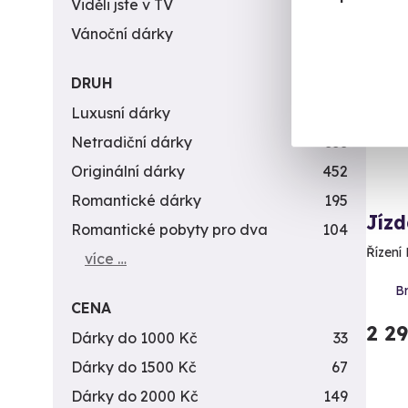
Viděli jste v TV
31
Vol
Vánoční dárky
311
AK
DRUH
Luxusní dárky
142
Netradiční dárky
353
Originální dárky
452
Romantické dárky
195
Jíz
Romantické pobyty pro dva
104
Řízení 
více …
Br
CENA
2 2
Dárky do 1000 Kč
33
Dárky do 1500 Kč
67
Dárky do 2000 Kč
149