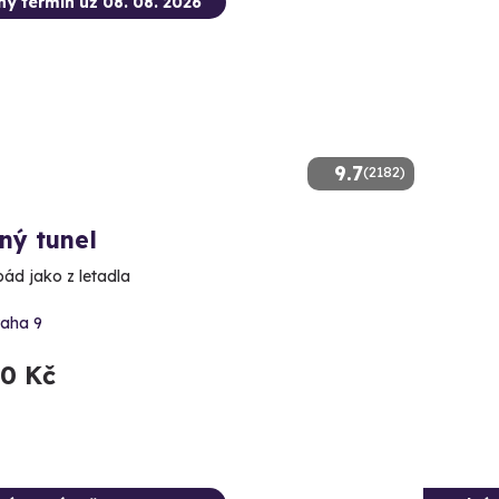
ný termín už 08. 08. 2026
9.7
(2182)
ný tunel
pád jako z letadla
raha 9
90 Kč