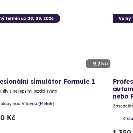
ný termín už 08. 08. 2026
Volný 
9.7
(62)
esionální simulátor Formule 1
Profes
autom
síly s nejlepšími jezdci světa
nebo 
alupy nad Vltavou (Mělník)
Zasedněte
50 Kč
Kralu
1 350