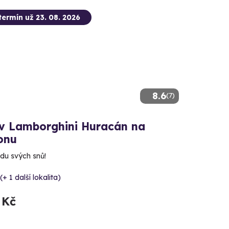
termín už 23. 08. 2026
8.6
(7)
 v Lamborghini Huracán na
onu
ízdu svých snů!
(+ 1 další lokalita)
 Kč