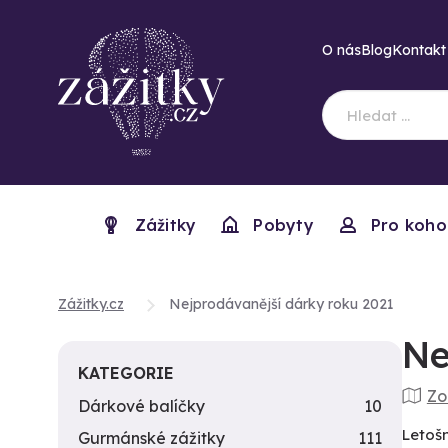
O nás
Blog
Kontakt
Zážitky
Pobyty
Pro koho
Zážitky.cz
Nejprodávanější dárky roku 2021
Ne
KATEGORIE
Zo
Dárkové balíčky
10
Letošn
Gurmánské zážitky
111