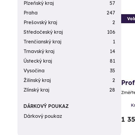
Plzeňský kraj
57
Praha
247
Vol
Prešovský kraj
2
Středočeský kraj
106
Trenčianský kraj
1
Trnavský kraj
14
Ústecký kraj
81
Vysočina
35
Žilinský kraj
2
Prof
Zlínský kraj
28
Změřte 
Kr
DÁRKOVÝ POUKAZ
Dárkový poukaz
1 3