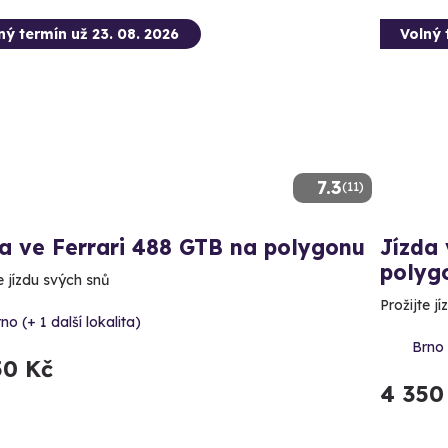
ný termín už 23. 08. 2026
Volný 
7.3
(11)
a ve Ferrari 488 GTB na polygonu
Jízda
polyg
e jízdu svých snů
Prožijte j
no (+ 1 další lokalita)
Brno 
50 Kč
4 350