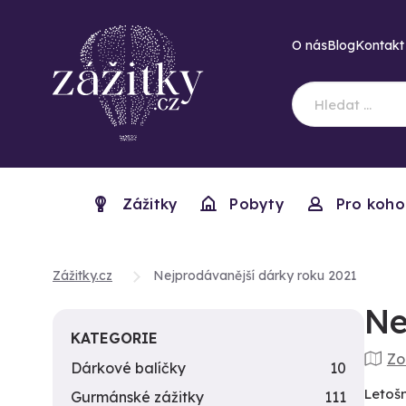
O nás
Blog
Kontakt
Zážitky
Pobyty
Pro koho
Zážitky.cz
Nejprodávanější dárky roku 2021
Ne
KATEGORIE
Zo
Dárkové balíčky
10
Letošn
Gurmánské zážitky
111