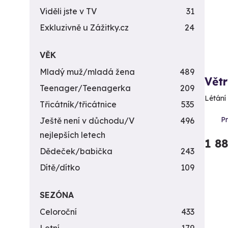
Viděli jste v TV
31
Exkluzivně u Zážitky.cz
24
VĚK
Mladý muž/mladá žena
489
Větr
Teenager/Teenagerka
209
Létání
Třicátník/třicátnice
535
P
Ještě není v důchodu/V
496
nejlepších letech
1 8
Dědeček/babička
243
Dítě/dítko
109
SEZÓNA
Celoroční
433