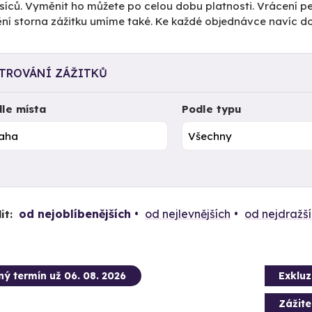
íců. Vyměnit ho můžete po celou dobu platnosti. Vrácení pe
tění storna zážitku umíme také. Ke každé objednávce navíc 
LTROVÁNÍ ZÁŽITKŮ
le místa
Podle typu
od nejoblíbenějších
od nejlevnějších
od nejdražš
it:
ný termín už 06. 08. 2026
Exkluz
Zážit