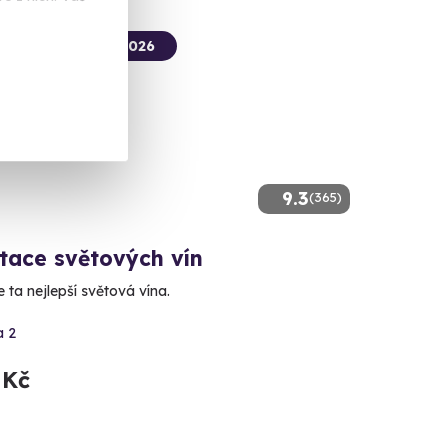
termín už 17. 08. 2026
9.3
(365)
tace světových vín
 ta nejlepší světová vína.
a 2
 Kč