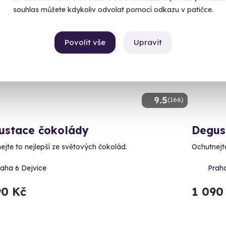
souhlas můžete kdykoliv odvolat pomocí odkazu v patičce.
ný termín už 11. 08. 2026
Volný 
Povolit vše
Upravit
9.5
(166)
ustace čokolády
Degus
ejte to nejlepší ze světových čokolád.
Ochutnejte
aha 6 Dejvice
Prah
90 Kč
1 090