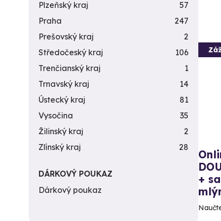
Plzeňský kraj
57
Praha
247
Prešovský kraj
2
Záž
Středočeský kraj
106
Trenčianský kraj
1
Trnavský kraj
14
Ústecký kraj
81
Vysočina
35
Žilinský kraj
2
Zlínský kraj
28
Onli
DOU
DÁRKOVÝ POUKAZ
+ sa
Dárkový poukaz
mlý
Naučte