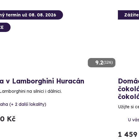
ný termín už 08. 08. 2026
Zážit
CE
9.2
(126)
da v Lamborghini Huracán
Domác
čokol
Lamborghini na silnici i dálnici.
čokol
aha (+ 2 další lokality)
Užijte si 
90 Kč
U vá
1 459