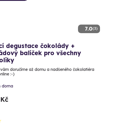
7.0
(3)
í degustace čokolády +
ádový balíček pro všechny
oliky
vám doručíme až domu a nadšeného čokolatiéra
line :-)
s doma
 Kč