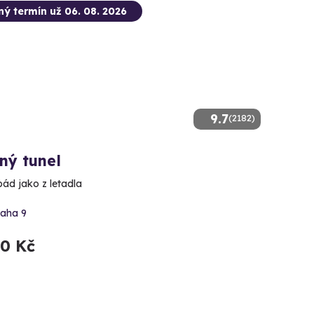
ný termín už 06. 08. 2026
9.7
(2182)
ný tunel
pád jako z letadla
raha 9
90 Kč