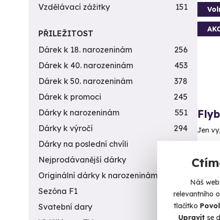
Vzdělávací zážitky
151
Vol
AK
PŘILEŽITOST
Dárek k 18. narozeninám
256
Dárek k 40. narozeninám
453
Dárek k 50. narozeninám
378
Dárek k promoci
245
Fly
Dárky k narozeninám
551
Dárky k výročí
294
Jen vy
Dárky na poslední chvíli
450
P
Nejprodávanější dárky
56
Ctím
(+
Originální dárky k narozeninám
422
Náš web 
1 5
Sezóna F1
4
relevantního 
tlačítko
Povol
Svatební dary
196
Upravit
se d