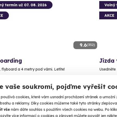
ný termín už 07. 08. 2026
Volný 
CE
AKCE
9.6
(352)
boarding
Jízda 
, flyboard a 4 metry pod vámi. Letíte!
Usedněte 
raha (Centrum)
Praha
e vaše soukromí, pojďme vyřešit co
 14 dalších lokalit)
2 290
používá cookies, které vám usnadní procházení stránek a umožní 
90 Kč
obsahu a reklamy. Díky cookies můžeme také tyto stránky zlepšovat
it vše
nám dáte souhlas s použitím všech cookies na webu. Po kliknu
ozvíte více informací o cookies a zároveň můžete povolit jen někter