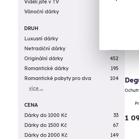
Viděli jste v TV
31
Vánoční dárky
311
Vol
DRUH
Luxusní dárky
142
Netradiční dárky
353
Originální dárky
452
Romantické dárky
195
Romantické pobyty pro dva
104
Deg
více …
Ochutn
Pr
CENA
Dárky do 1000 Kč
33
1 0
Dárky do 1500 Kč
67
Dárky do 2000 Kč
149