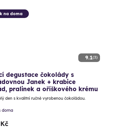
ek na doma
9.1
(3)
í degustace čokolády s
ádovnou Janek + krabice
ád, pralinek a oříškového krému
celý den s kvalitní ručně vyrobenou čokoládou.
s doma
 Kč