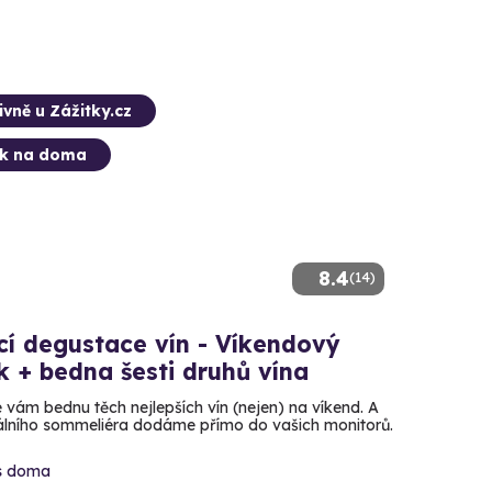
ivně u Zážitky.cz
ek na doma
8.4
(14)
í degustace vín - Víkendový
k + bedna šesti druhů vína
 vám bednu těch nejlepších vín (nejen) na víkend. A
álního sommeliéra dodáme přímo do vašich monitorů.
s doma