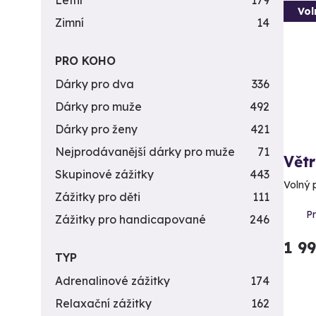
Letní
179
Vol
Zimní
14
PRO KOHO
Dárky pro dva
336
Dárky pro muže
492
Dárky pro ženy
421
Nejprodávanější dárky pro muže
71
Větr
Skupinové zážitky
443
Volný 
Zážitky pro děti
111
P
Zážitky pro handicapované
246
1 9
TYP
Adrenalinové zážitky
174
Relaxační zážitky
162