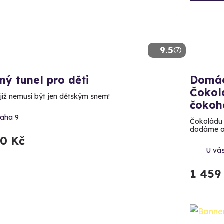
9.5
(7)
ný tunel pro děti
Domác
Čokol
 již nemusí být jen dětským snem!
čokoh
raha 9
Čokoládu 
dodáme on
80 Kč
U vá
1 459