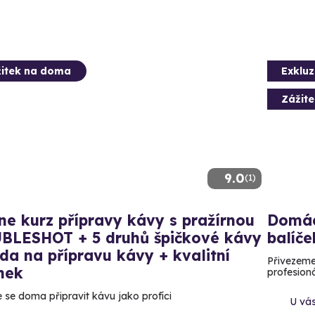
itek na doma
Exkluz
Zážit
9.0
(1)
ne kurz přípravy kávy s pražírnou
Domác
BLESHOT + 5 druhů špičkové kávy
balíče
da na přípravu kávy + kvalitní
Přivezeme
nek
profesion
 se doma připravit kávu jako profíci
U vá