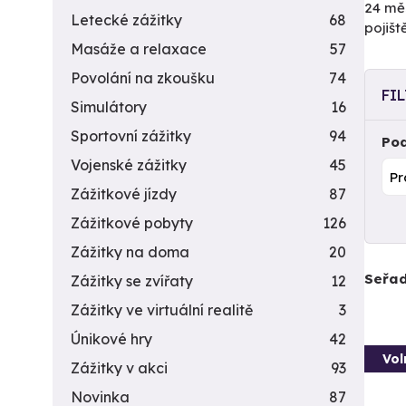
24 měs
Letecké zážitky
68
pojiš
Masáže a relaxace
57
Povolání na zkoušku
74
FI
Simulátory
16
Sportovní zážitky
94
Pod
Vojenské zážitky
45
Zážitkové jízdy
87
Zážitkové pobyty
126
Zážitky na doma
20
Seřad
Zážitky se zvířaty
12
Zážitky ve virtuální realitě
3
Únikové hry
42
Vol
Zážitky v akci
93
Novinka
87