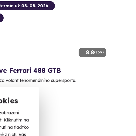
termín už 08. 08. 2026
8.8
(139)
ve Ferrari 488 GTB
za volant fenomenálního supersportu.
 (+ 2 další lokality)
okies
 Kč
zobrazení
. Kliknutím na
tí na tlačítko
é z nich. Váš