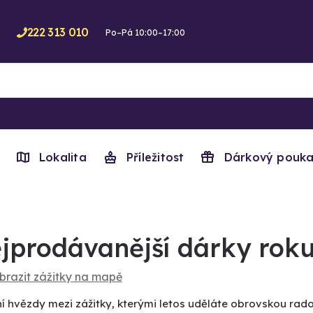
222 313 010
Po–Pá 10:00–17:00
Lokalita
Příležitost
Dárkový pouka
jprodávanější dárky roku
brazit zážitky na mapě
í hvězdy mezi zážitky, kterými letos uděláte obrovskou rad