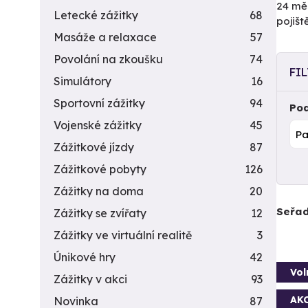
24 měs
Letecké zážitky
68
pojiš
Masáže a relaxace
57
Povolání na zkoušku
74
FI
Simulátory
16
Sportovní zážitky
94
Pod
Vojenské zážitky
45
Zážitkové jízdy
87
Zážitkové pobyty
126
Zážitky na doma
20
Seřad
Zážitky se zvířaty
12
Zážitky ve virtuální realitě
3
Únikové hry
42
Vol
Zážitky v akci
93
AK
Novinka
87