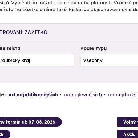
íců. Vyměnit ho můžete po celou dobu platnosti. Vrácení pe
tění storna zážitku umíme také. Ke každé objednávce navíc 
LTROVÁNÍ ZÁŽITKŮ
le místa
Podle typu
od nejoblíbenějších
od nejlevnějších
od nejdražš
it:
ný termín už 07. 08. 2026
Volný 
CE
AKCE