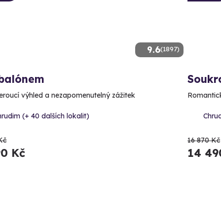
9.6
(1897)
 balónem
Soukr
roucí výhled a nezapomenutelný zážitek
Romantick
rudim (+ 40 dalších lokalit)
Chrud
Kč
16 870 Kč
90 Kč
14 49