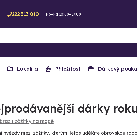
222 313 010
Po–Pá 10:00–17:00
Lokalita
Příležitost
Dárkový pouka
jprodávanější dárky roku
brazit zážitky na mapě
í hvězdy mezi zážitky, kterými letos uděláte obrovskou rad