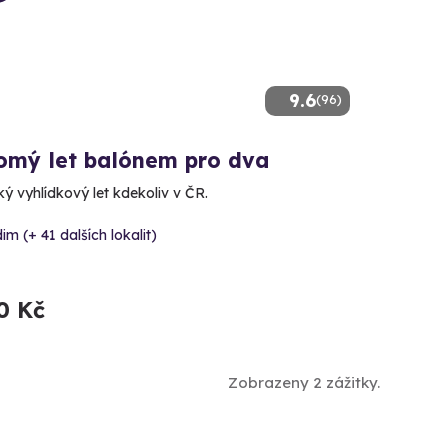
9.6
(96)
omý let balónem pro dva
ý vyhlídkový let kdekoliv v ČR.
im (+ 41 dalších lokalit)
0 Kč
Zobrazeny 2 zážitky.