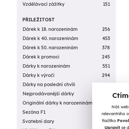
Vzdělávací zážitky
151
PŘILEŽITOST
Dárek k 18. narozeninám
256
Dárek k 40. narozeninám
453
Dárek k 50. narozeninám
378
Dárek k promoci
245
Dárky k narozeninám
551
Dárky k výročí
294
Dárky na poslední chvíli
450
Nejprodávanější dárky
56
Ctím
Originální dárky k narozeninám
422
Náš web 
Sezóna F1
4
relevantního 
tlačítko
Povol
Svatební dary
196
Upravit
se d