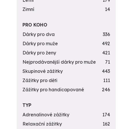
Letní
179
Zimní
14
PRO KOHO
Dárky pro dva
336
Dárky pro muže
492
Dárky pro ženy
421
Nejprodávanější dárky pro muže
71
Skupinové zážitky
443
Zážitky pro děti
111
Zážitky pro handicapované
246
TYP
Adrenalinové zážitky
174
Relaxační zážitky
162