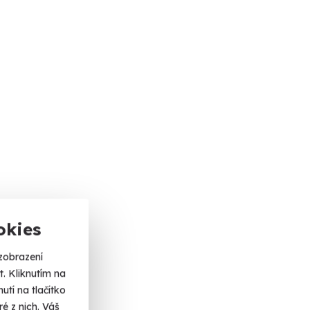
okies
zobrazení
. Kliknutím na
tí na tlačítko
é z nich. Váš