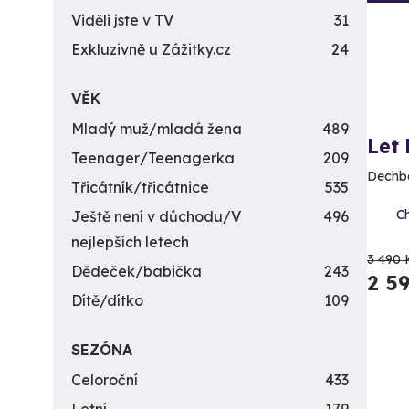
Viděli jste v TV
31
Exkluzivně u Zážitky.cz
24
VĚK
Mladý muž/mladá žena
489
Let
Teenager/Teenagerka
209
Dechbe
Třicátník/třicátnice
535
Ch
Ještě není v důchodu/V
496
nejlepších letech
3 490 
Dědeček/babička
243
2 5
Dítě/dítko
109
SEZÓNA
Celoroční
433