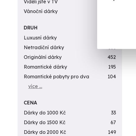
Viděli jste v TV
31
Vánoční dárky
311
DRUH
Luxusní dárky
142
Netradiční dárky
353
Originální dárky
452
Romantické dárky
195
Romantické pobyty pro dva
104
více …
CENA
Dárky do 1000 Kč
33
Dárky do 1500 Kč
67
Dárky do 2000 Kč
149