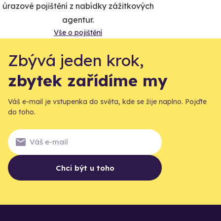
úrazové pojištění z nabídky zážitkových
agentur.
Vše o pojištění
Zbývá jeden krok,
zbytek zařídíme my
Váš e-mail je vstupenka do světa, kde se žije naplno. Pojďte
do toho.
Chci být u toho