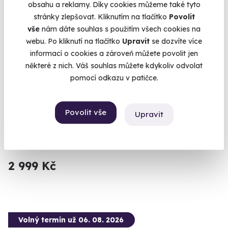
obsahu a reklamy. Díky cookies můžeme také tyto
stránky zlepšovat. Kliknutím na tlačítko
Povolit
vše
nám dáte souhlas s použitím všech cookies na
webu. Po kliknutí na tlačítko
Upravit
se dozvíte více
8.9
(17)
informací o cookies a zároveň můžete povolit jen
některé z nich. Váš souhlas můžete kdykoliv odvolat
Zážitková střelba: Zbraně z online stříleček -
pomocí odkazu v patičce.
11 zbraní
Vyzkoušejte si naživo zbraně, které znáte z oblíbených
Povolit vše
stříleček!
Upravit
Mečín - Radkovice (okres Plzeň-jih)
(+ 28 dalších lokalit)
2 999 Kč
Volný termín už 06. 08. 2026