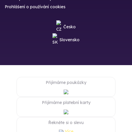
Prohlášení o používání cookies
Česko
Slovensko
Přijímáme poukázky
Přijímáme platební karty
Řekněte si o slevu
Více