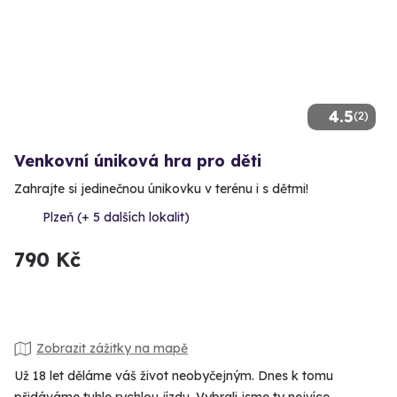
4.5
(2)
Venkovní úniková hra pro děti
Zahrajte si jedinečnou únikovku v terénu i s dětmi!
Plzeň (+ 5 dalších lokalit)
790 Kč
Zobrazit zážitky na mapě
Už 18 let děláme váš život neobyčejným. Dnes k tomu
přidáváme tuhle rychlou jízdu. Vybrali jsme ty nejvíce