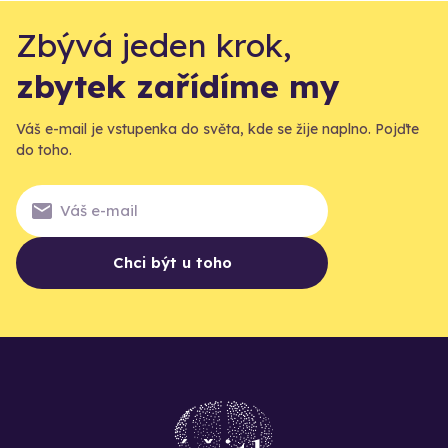
Zbývá jeden krok,
zbytek zařídíme my
Váš e-mail je vstupenka do světa, kde se žije naplno. Pojďte
do toho.
Chci být u toho