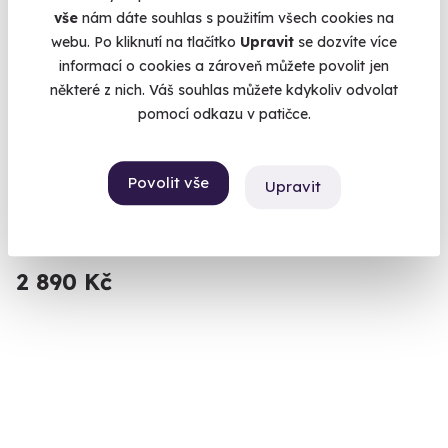
Doporučujeme
vše
nám dáte souhlas s použitím všech cookies na
webu. Po kliknutí na tlačítko
Upravit
se dozvíte více
informací o cookies a zároveň můžete povolit jen
některé z nich. Váš souhlas můžete kdykoliv odvolat
pomocí odkazu v patičce.
10.0
(137)
Kovářem na zkoušku
Povolit vše
Upravit
Poznejte krásu černého řemesla.
Březnice (Příbram)
2 890 Kč