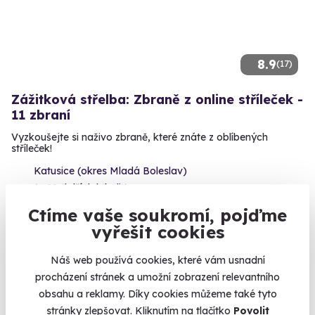
8.9
(17)
Zážitková střelba: Zbraně z online stříleček -
11 zbraní
Vyzkoušejte si naživo zbraně, které znáte z oblíbených
stříleček!
Katusice (okres Mladá Boleslav)
(+ 28 dalších lokalit)
Ctíme vaše soukromí, pojďme
2 999 Kč
vyřešit cookies
Náš web používá cookies, které vám usnadní
procházení stránek a umožní zobrazení relevantního
obsahu a reklamy. Díky cookies můžeme také tyto
Volný termín už 07. 08. 2026
stránky zlepšovat. Kliknutím na tlačítko
Povolit