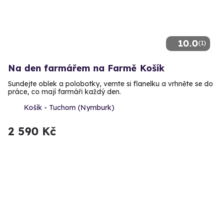
10.0
(1)
Na den farmářem na Farmě Košík
Sundejte oblek a polobotky, vemte si flanelku a vrhněte se do
práce, co mají farmáři každý den.
Košík - Tuchom (Nymburk)
2 590 Kč