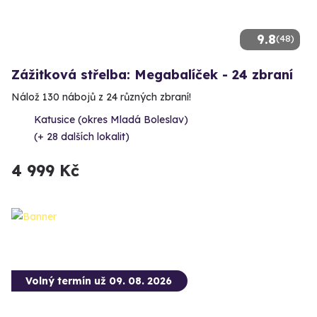
9.8
(48)
Zážitková střelba: Megabalíček - 24 zbraní
Nálož 130 nábojů z 24 různých zbraní!
Katusice (okres Mladá Boleslav)
(+ 28 dalších lokalit)
4 999 Kč
Volný termín už 09. 08. 2026