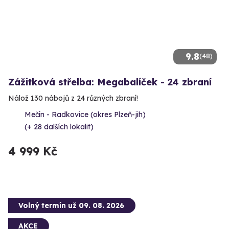
9.8
(48)
Zážitková střelba: Megabalíček - 24 zbraní
Nálož 130 nábojů z 24 různých zbraní!
Mečín - Radkovice (okres Plzeň-jih)
(+ 28 dalších lokalit)
4 999 Kč
Volný termín už 09. 08. 2026
AKCE