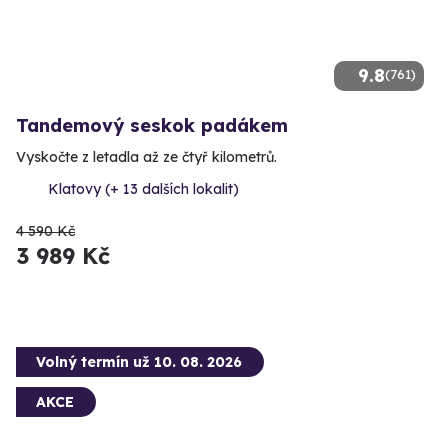
9.8
(761)
Tandemový seskok padákem
Vyskočte z letadla až ze čtyř kilometrů.
Klatovy (+ 13 dalších lokalit)
4 590 Kč
3 989 Kč
Volný termín už 10. 08. 2026
AKCE