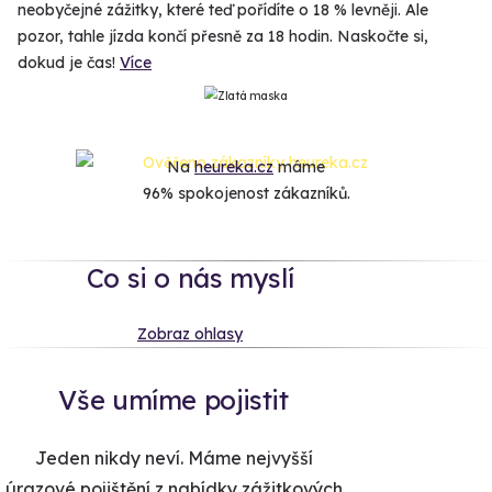
neobyčejné zážitky, které teď pořídíte o 18 % levněji. Ale
pozor, tahle jízda končí přesně za 18 hodin. Naskočte si,
dokud je čas!
Více
Na
heureka.cz
máme
96% spokojenost zákazníků.
Co si o nás myslí
Zobraz ohlasy
Vše umíme pojistit
Jeden nikdy neví. Máme nejvyšší
úrazové pojištění z nabídky zážitkových