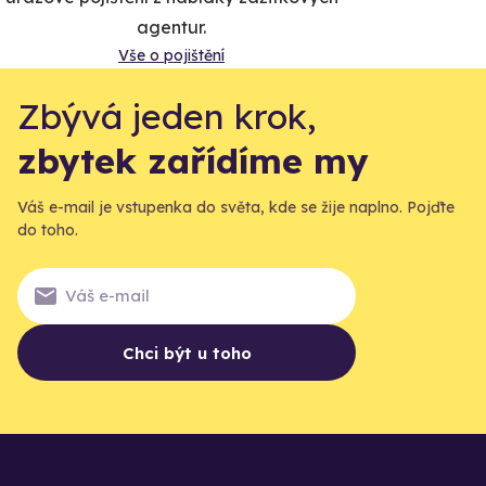
agentur.
Vše o pojištění
Zbývá jeden krok,
zbytek zařídíme my
Váš e-mail je vstupenka do světa, kde se žije naplno. Pojďte
do toho.
Chci být u toho