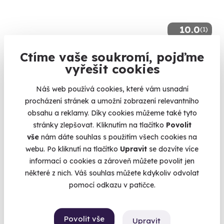
10.0
(1)
Zážitková střelba: Zbraně 2. světové války
Ctíme vaše soukromí, pojďme
vyřešit cookies
14 zbraní, 35 nábojů - vyzkoušejte kousky, které psaly dějiny!
Mečín - Radkovice (okres Plzeň-jih)
Náš web používá cookies, které vám usnadní
(+ 28 dalších lokalit)
procházení stránek a umožní zobrazení relevantního
obsahu a reklamy. Díky cookies můžeme také tyto
4 950 Kč
stránky zlepšovat. Kliknutím na tlačítko
Povolit
vše
nám dáte souhlas s použitím všech cookies na
webu. Po kliknutí na tlačítko
Upravit
se dozvíte více
informací o cookies a zároveň můžete povolit jen
některé z nich. Váš souhlas můžete kdykoliv odvolat
Volný termín už 14. 08. 2026
pomocí odkazu v patičce.
Povolit vše
Upravit