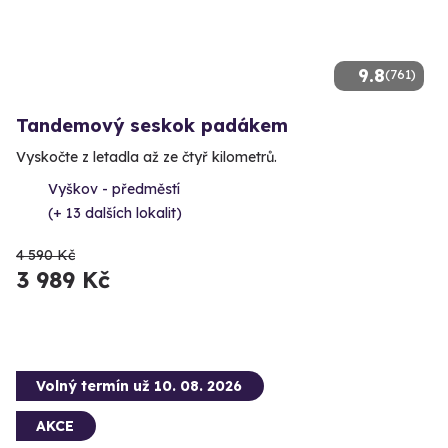
9.8
(761)
Tandemový seskok padákem
Vyskočte z letadla až ze čtyř kilometrů.
Vyškov - předměstí
(+ 13 dalších lokalit)
4 590 Kč
3 989 Kč
Volný termín už 10. 08. 2026
AKCE