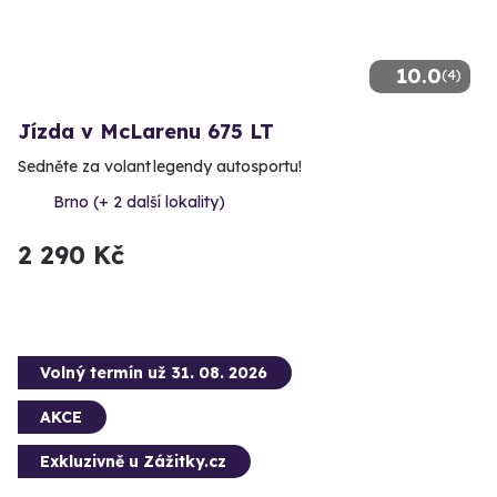
10.0
(4)
Jízda v McLarenu 675 LT
Sedněte za volant legendy autosportu!
Brno (+ 2 další lokality)
2 290 Kč
Volný termín už 31. 08. 2026
AKCE
Exkluzivně u Zážitky.cz