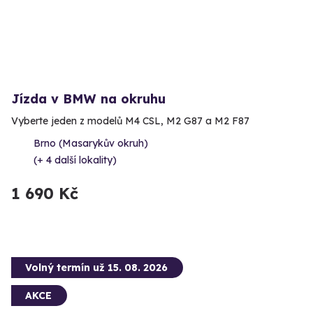
Jízda v BMW na okruhu
Vyberte jeden z modelů M4 CSL, M2 G87 a M2 F87
Brno (Masarykův okruh)
(+ 4 další lokality)
1 690 Kč
Volný termín už 15. 08. 2026
AKCE