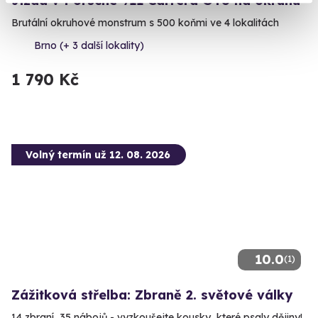
Jízda v Porsche 911 Carrera GT3 na okruhu
Brutální okruhové monstrum s 500 koňmi ve 4 lokalitách
Brno (+ 3 další lokality)
1 790 Kč
Volný termín už 12. 08. 2026
10.0
(1)
Zážitková střelba: Zbraně 2. světové války
14 zbraní, 35 nábojů - vyzkoušejte kousky, které psaly dějiny!