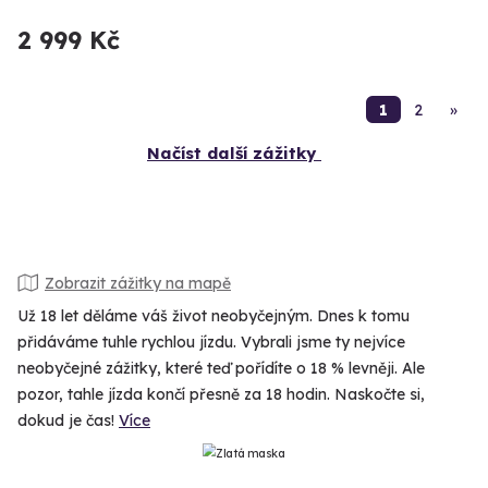
2 999 Kč
1
2
»
Načíst další zážitky
Zobrazit zážitky na mapě
Už 18 let děláme váš život neobyčejným. Dnes k tomu
přidáváme tuhle rychlou jízdu. Vybrali jsme ty nejvíce
neobyčejné zážitky, které teď pořídíte o 18 % levněji. Ale
pozor, tahle jízda končí přesně za 18 hodin. Naskočte si,
dokud je čas!
Více