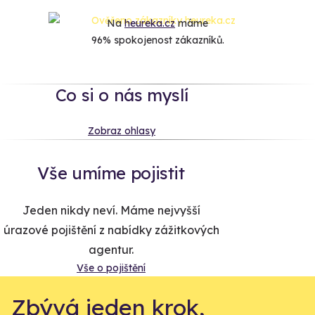
Na
heureka.cz
máme
96% spokojenost zákazníků.
Co si o nás myslí
Zobraz ohlasy
Vše umíme pojistit
Jeden nikdy neví. Máme nejvyšší
úrazové pojištění z nabídky zážitkových
agentur.
Vše o pojištění
Zbývá jeden krok,