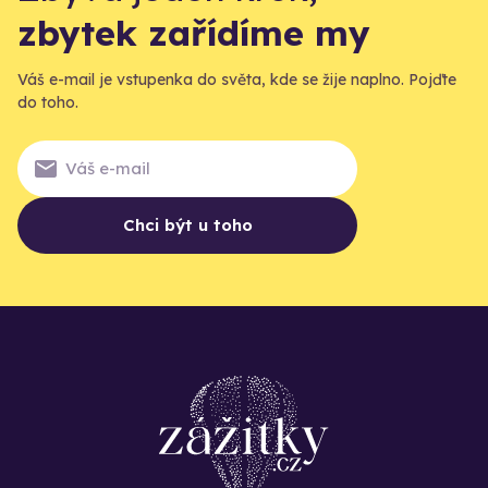
zbytek zařídíme my
Váš e-mail je vstupenka do světa, kde se žije naplno. Pojďte
do toho.
Chci být u toho