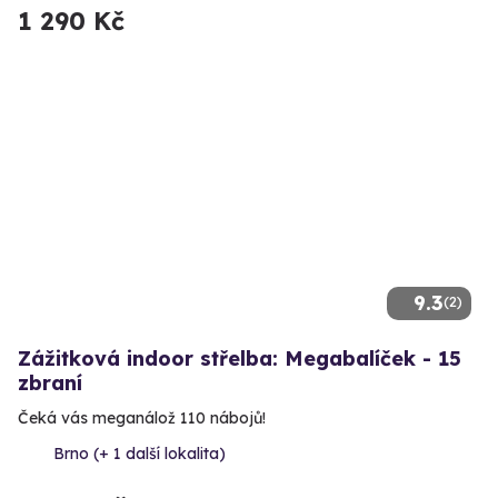
1 290 Kč
9.3
(2)
Zážitková indoor střelba: Megabalíček - 15
zbraní
Čeká vás meganálož 110 nábojů!
Brno (+ 1 další lokalita)