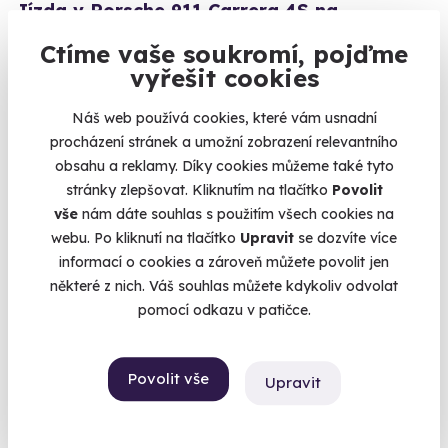
Jízda v Porsche 911 Carrera 4S na
okreskách
Ctíme vaše soukromí, pojďme
500 koní a maximálka 315km/h
vyřešit cookies
Brno (+ 2 další lokality)
Náš web používá cookies, které vám usnadní
1 950 Kč
procházení stránek a umožní zobrazení relevantního
obsahu a reklamy. Díky cookies můžeme také tyto
stránky zlepšovat. Kliknutím na tlačítko
Povolit
vše
nám dáte souhlas s použitím všech cookies na
webu. Po kliknutí na tlačítko
Upravit
se dozvíte více
Volný termín už 31. 08. 2026
informací o cookies a zároveň můžete povolit jen
některé z nich. Váš souhlas můžete kdykoliv odvolat
AKCE
pomocí odkazu v patičce.
Povolit vše
Upravit
10.0
(1)