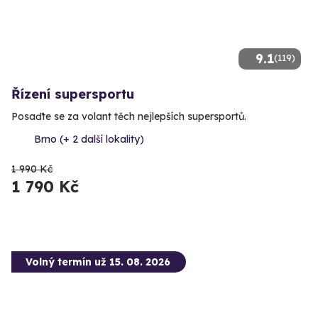
9.1
(119)
Řízení supersportu
Posaďte se za volant těch nejlepších supersportů.
Brno (+ 2 další lokality)
1 990 Kč
1 790 Kč
Volný termín už 15. 08. 2026