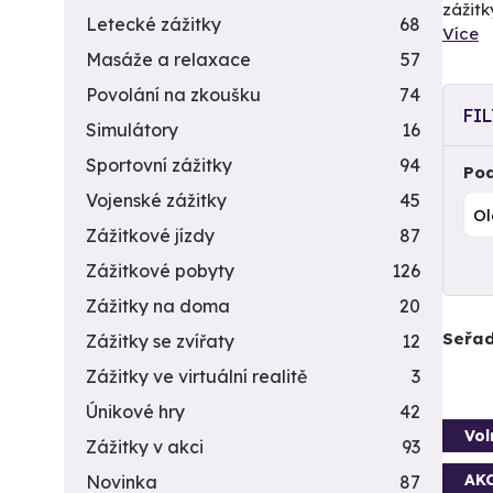
zážitk
Letecké zážitky
68
Více
Masáže a relaxace
57
Povolání na zkoušku
74
FI
Simulátory
16
Sportovní zážitky
94
Pod
Vojenské zážitky
45
Zážitkové jízdy
87
Zážitkové pobyty
126
Zážitky na doma
20
Seřad
Zážitky se zvířaty
12
Zážitky ve virtuální realitě
3
Únikové hry
42
Vol
Zážitky v akci
93
AK
Novinka
87