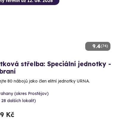
ný termín už 12. 08. 2026
9.4
(74)
tková střelba: Speciální jednotky -
braní
ejte 80 nábojů jako člen elitní jednotky URNA.
rahany (okres Prostějov)
 28 dalších lokalit)
99 Kč