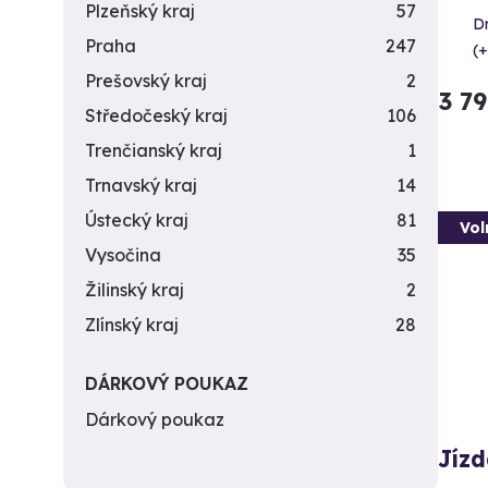
Plzeňský kraj
57
D
Praha
247
(+
Prešovský kraj
2
3 7
Středočeský kraj
106
Trenčianský kraj
1
Trnavský kraj
14
Ústecký kraj
81
Vol
Vysočina
35
Žilinský kraj
2
Zlínský kraj
28
DÁRKOVÝ POUKAZ
Dárkový poukaz
Jízd