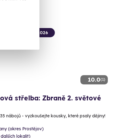
termín už 12. 08. 2026
10.0
(1)
ová střelba: Zbraně 2. světové
 35 nábojů - vyzkoušejte kousky, které psaly dějiny!
ny (okres Prostějov)
 dalších lokalit)