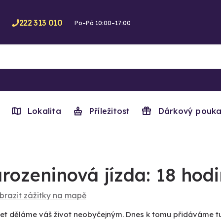
222 313 010
Po–Pá 10:00–17:00
Lokalita
Příležitost
Dárkový pouka
rozeninová jízda: 18 hodi
brazit zážitky na mapě
let děláme váš život neobyčejným. Dnes k tomu přidáváme tuh