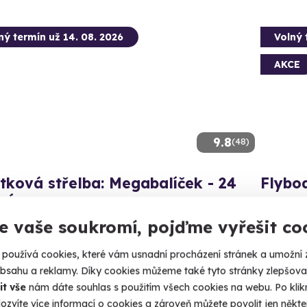
ný termín už 14. 08. 2026
Volný 
AKCE
9.8
(48)
tková střelba: Megabalíček - 24
Flybo
ní
Jen vy, fl
130 nábojů z 24 různých zbraní!
e vaše soukromí, pojďme vyřešit co
Olom
(+ 14
rahany (okres Prostějov)
používá cookies, které vám usnadní procházení stránek a umožní 
 28 dalších lokalit)
obsahu a reklamy. Díky cookies můžeme také tyto stránky zlepšovat
1 590
it vše
nám dáte souhlas s použitím všech cookies na webu. Po kliknu
99 Kč
ozvíte více informací o cookies a zároveň můžete povolit jen někter