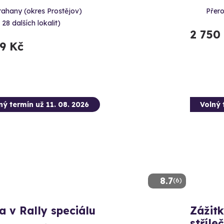
rahany (okres Prostějov)
Přer
 28 dalších lokalit)
2 750
99 Kč
ný termín už 11. 08. 2026
Volný 
8.7
(6)
a v Rally speciálu
Zážitk
stříle