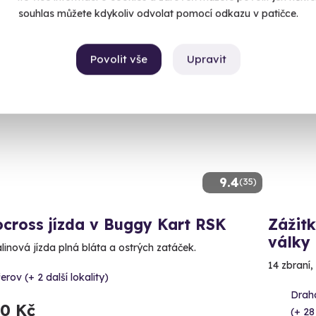
souhlas můžete kdykoliv odvolat pomocí odkazu v patičce.
Povolit vše
Upravit
ný termín už 08. 08. 2026
Volný 
9.4
(35)
cross jízda v Buggy Kart RSK
Zážitk
války
linová jízda plná bláta a ostrých zatáček.
14 zbraní,
erov (+ 2 další lokality)
Draha
90 Kč
(+ 28