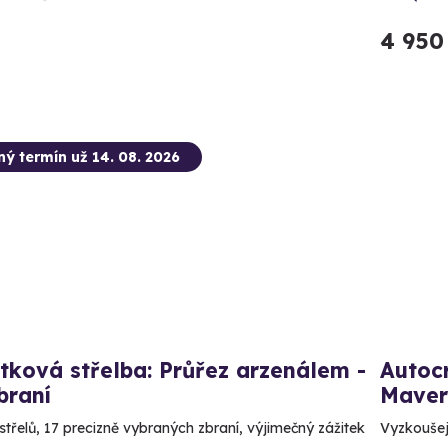
4 950
ný termín už 14. 08. 2026
tková střelba: Průřez arzenálem -
Autoc
braní
Maver
střelů, 17 precizně vybraných zbraní, výjimečný zážitek
Vyzkoušej