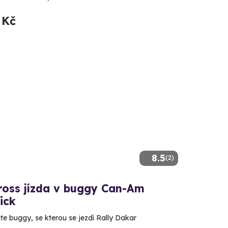
 Kč
8.5
(2)
ross jízda v buggy Can-Am
ick
te buggy, se kterou se jezdí Rally Dakar