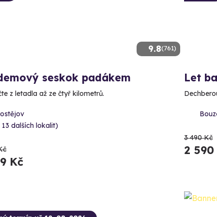
9.8
(761)
demový seskok padákem
Let b
e z letadla až ze čtyř kilometrů.
Dechberou
rostějov
Bouzo
 13 dalších lokalit)
3 490 Kč
2 590
Kč
89 Kč