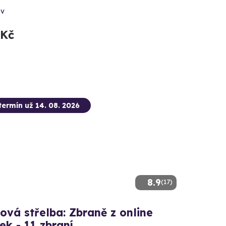
ov
 Kč
termín už 14. 08. 2026
8.9
(17)
ová střelba: Zbraně z online
ček - 11 zbraní