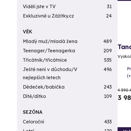
Viděli jste v TV
31
Exkluzivně u Zážitky.cz
24
VĚK
Mladý muž/mladá žena
489
Tan
Teenager/Teenagerka
209
Vyskočt
Třicátník/třicátnice
535
P
Ještě není v důchodu/V
496
(+
nejlepších letech
Dědeček/babička
243
4 590 
Dítě/dítko
109
3 9
SEZÓNA
Celoroční
433