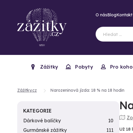
O nás
Blog
Kontakt
Zážitky
Pobyty
Pro koho
Zážitky.cz
Narozeninová jízda: 18 % na 18 hodin
Na
KATEGORIE
Zo
Dárkové balíčky
10
Už 18 
Gurmánské zážitky
111