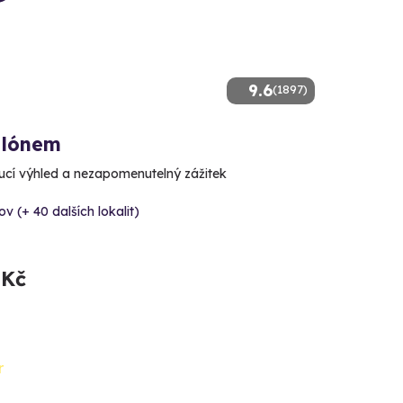
9.6
(1897)
alónem
cí výhled a nezapomenutelný zážitek
v (+ 40 dalších lokalit)
 Kč