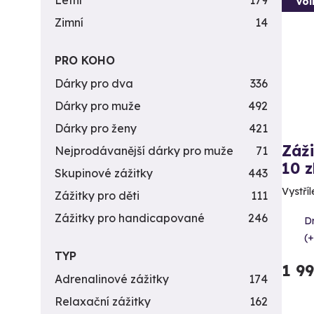
Letní
179
Vol
Zimní
14
PRO KOHO
Dárky pro dva
336
Dárky pro muže
492
Dárky pro ženy
421
Záži
Nejprodávanější dárky pro muže
71
10 z
Skupinové zážitky
443
Vystříl
Zážitky pro děti
111
Zážitky pro handicapované
246
D
(+
TYP
1 9
Adrenalinové zážitky
174
Relaxační zážitky
162