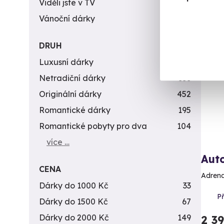
Viděli jste v TV
31
Vánoční dárky
311
DRUH
Vol
Luxusní dárky
142
Netradiční dárky
353
Originální dárky
452
Romantické dárky
195
Romantické pobyty pro dva
104
více …
Auto
CENA
Adrena
Dárky do 1000 Kč
33
Př
Dárky do 1500 Kč
67
Dárky do 2000 Kč
149
2 3