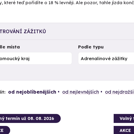
y, které teď pořídíte o 18 % levněji. Ale pozor, tahle jízda kon
LTROVÁNÍ ZÁŽITKŮ
le místa
Podle typu
od nejoblíbenějších
od nejlevnějších
od nejdražš
it:
ný termín už 08. 08. 2026
Volný 
CE
AKCE