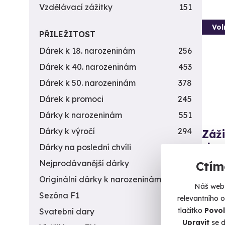
Vzdělávací zážitky
151
Vol
PŘILEŽITOST
Dárek k 18. narozeninám
256
Dárek k 40. narozeninám
453
Dárek k 50. narozeninám
378
Dárek k promoci
245
Dárky k narozeninám
551
Dárky k výročí
294
Záži
zbra
Dárky na poslední chvíli
450
Nejprodávanější dárky
56
Nálož 
Ctím
Originální dárky k narozeninám
422
D
Náš web 
Sezóna F1
4
(+
relevantního 
tlačítko
Povol
Svatební dary
196
4 9
Upravit
se d