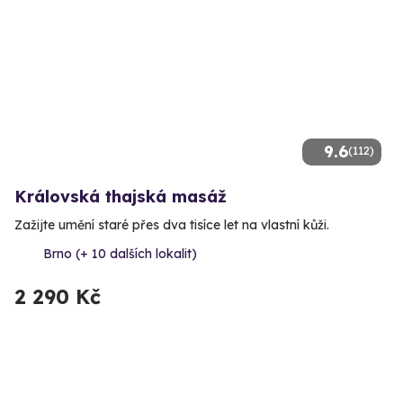
9.6
(112)
Královská thajská masáž
Zažijte umění staré přes dva tisíce let na vlastní kůži.
Brno (+ 10 dalších lokalit)
2 290 Kč