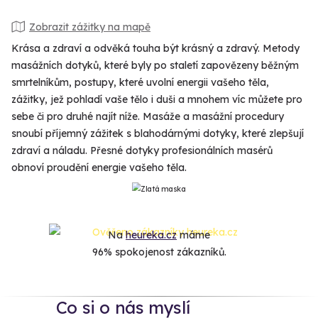
Zobrazit zážitky na mapě
Krása a zdraví a odvěká touha být krásný a zdravý. Metody
masážních dotyků, které byly po staletí zapovězeny běžným
smrtelníkům, postupy, které uvolní energii vašeho těla,
zážitky, jež pohladí vaše tělo i duši a mnohem víc můžete pro
sebe či pro druhé najít níže. Masáže a masážní procedury
snoubí příjemný zážitek s blahodárnými dotyky, které zlepšují
zdraví a náladu. Přesné dotyky profesionálních masérů
obnoví proudění energie vašeho těla.
Na
heureka.cz
máme
96% spokojenost zákazníků.
Co si o nás myslí