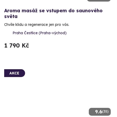
Aroma masáž se vstupem do saunového
světa
Chvíle klidu a regenerace jen pro vás.
Praha Čestlice (Praha-východ)
1 790 Kč
AKCE
9.6
(35)