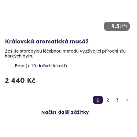
9.5
(45)
Královská aromatická masáž
Zažijte starobylou léčebnou metodu využívající přírodní sílu
horkých bylin.
Brno (+ 10 dalších lokalit)
2 440 Kč
1
2
3
»
Načíst další zážitky