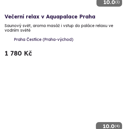
10.0
(1)
Večerní relax v Aquapalace Praha
Saunový svět, aroma masáž i vstup do paláce relaxu ve
vodním světě
Praha Čestlice (Praha-východ)
1 780 Kč
10.0
(4)