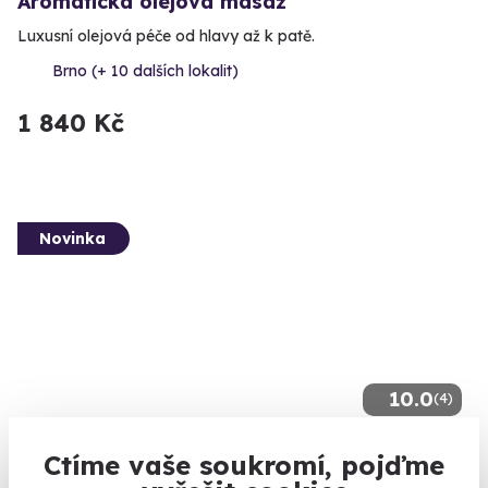
Aromatická olejová masáž
Luxusní olejová péče od hlavy až k patě.
Brno (+ 10 dalších lokalit)
1 840 Kč
Novinka
10.0
(4)
Univerzální poukaz na masáž
Ctíme vaše soukromí, pojďme