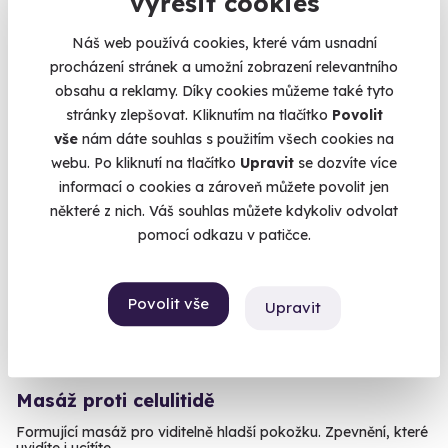
vyřešit cookies
Vyberte si jednu z luxusních masážích a dopřejte si chvíli
odpočínku
Náš web používá cookies, které vám usnadní
Brno (+ 10 dalších lokalit)
procházení stránek a umožní zobrazení relevantního
obsahu a reklamy. Díky cookies můžeme také tyto
1 840 Kč
stránky zlepšovat. Kliknutím na tlačítko
Povolit
vše
nám dáte souhlas s použitím všech cookies na
webu. Po kliknutí na tlačítko
Upravit
se dozvíte více
informací o cookies a zároveň můžete povolit jen
Novinka
některé z nich. Váš souhlas můžete kdykoliv odvolat
pomocí odkazu v patičce.
Povolit vše
Upravit
Masáž proti celulitidě
Formující masáž pro viditelně hladší pokožku. Zpevnění, které
uvidíte i ucítíte.