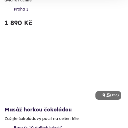
Praha 1
1 890 Kč
9.5
(123)
Masáž horkou čokoládou
Zažijte čokoládový pocit na celém těle.
Brno (+ 10 dalších lokalit)