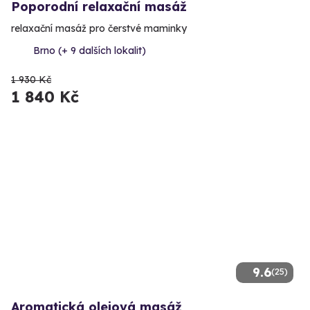
Poporodní relaxační masáž
relaxační masáž pro čerstvé maminky
Brno (+ 9 dalších lokalit)
1 930 Kč
1 840 Kč
9.6
(25)
Aromatická olejová masáž