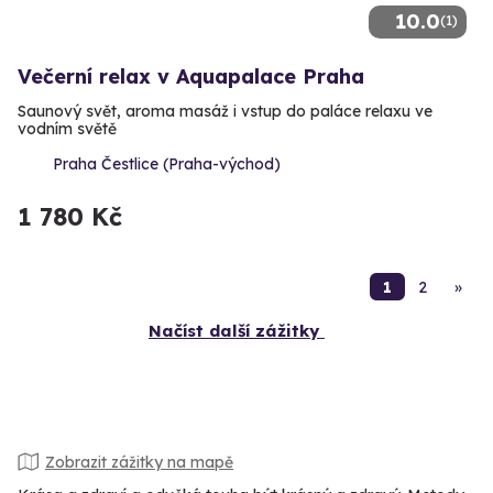
10.0
(1)
Večerní relax v Aquapalace Praha
Saunový svět, aroma masáž i vstup do paláce relaxu ve
vodním světě
Praha Čestlice (Praha-východ)
1 780 Kč
1
2
»
Načíst další zážitky
Zobrazit zážitky na mapě