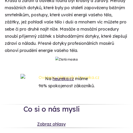
Krása a zdraví a odvěká touha být krásný a zdravý. Metody
masážních dotyků, které byly po staletí zapovězeny běžným
smrtelníkům, postupy, které uvolní energii vašeho těla,
zážitky, jež pohladí vaše tělo i duši a mnohem víc můžete pro
sebe či pro druhé najít níže. Masáže a masážní procedury
snoubí příjemný zážitek s blahodárnými dotyky, které zlepšují
zdraví a náladu. Přesné dotyky profesionálních masérů
obnoví proudění energie vašeho těla.
Na
heureka.cz
máme
96% spokojenost zákazníků.
Co si o nás myslí
Zobraz ohlasy