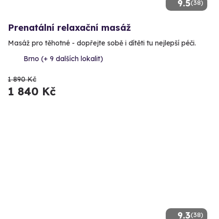
9.5
(38)
Prenatální relaxační masáž
Masáž pro těhotné - dopřejte sobě i dítěti tu nejlepší péči.
Brno (+ 9 dalších lokalit)
1 890 Kč
1 840 Kč
9.3
(38)