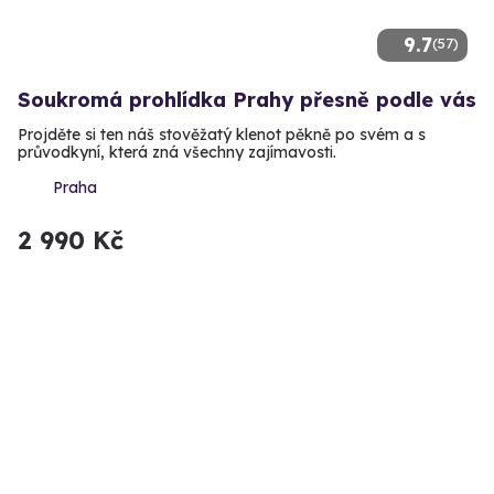
9.7
(57)
Soukromá prohlídka Prahy přesně podle vás
Projděte si ten náš stověžatý klenot pěkně po svém a s
průvodkyní, která zná všechny zajímavosti.
Praha
2 990 Kč