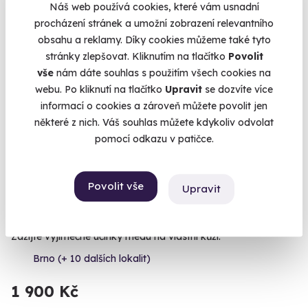
2 400 Kč
Náš web používá cookies, které vám usnadní
procházení stránek a umožní zobrazení relevantního
obsahu a reklamy. Díky cookies můžeme také tyto
stránky zlepšovat. Kliknutím na tlačítko
Povolit
vše
nám dáte souhlas s použitím všech cookies na
webu. Po kliknutí na tlačítko
Upravit
se dozvíte více
informací o cookies a zároveň můžete povolit jen
některé z nich. Váš souhlas můžete kdykoliv odvolat
pomocí odkazu v patičce.
9.5
(13)
Povolit vše
Upravit
Masáž medem
Zažijte výjimečné účinky medu na vlastní kůži.
Brno (+ 10 dalších lokalit)
1 900 Kč