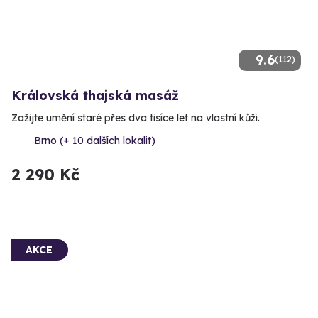
9.6
(112)
Královská thajská masáž
Zažijte umění staré přes dva tisíce let na vlastní kůži.
Brno (+ 10 dalších lokalit)
2 290 Kč
AKCE