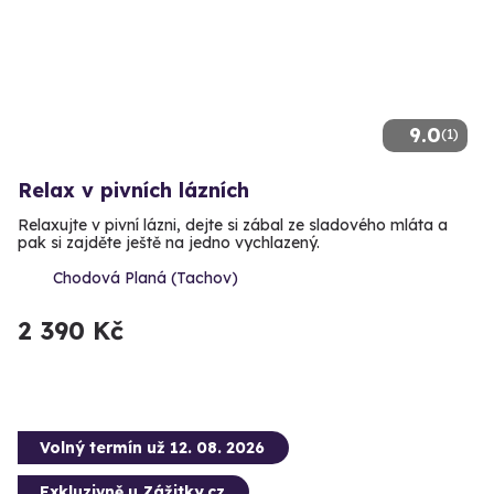
9.0
(1)
Relax v pivních lázních
Relaxujte v pivní lázni, dejte si zábal ze sladového mláta a
pak si zajděte ještě na jedno vychlazený.
Chodová Planá (Tachov)
2 390 Kč
Volný termín už 12. 08. 2026
Exkluzivně u Zážitky.cz