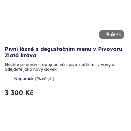
9.6
(83)
Pivní lázně s degustačním menu v Pivovaru
Zlatá kráva
Nechte se omámit opojnou vůní piva z půllitru i z vany a
odejděte jako nový člověk!
Nepomuk (Plzeň-jih)
3 300 Kč