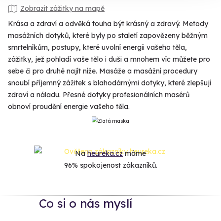
Zobrazit zážitky na mapě
Krása a zdraví a odvěká touha být krásný a zdravý. Metody
masážních dotyků, které byly po staletí zapovězeny běžným
smrtelníkům, postupy, které uvolní energii vašeho těla,
zážitky, jež pohladí vaše tělo i duši a mnohem víc můžete pro
sebe či pro druhé najít níže. Masáže a masážní procedury
snoubí příjemný zážitek s blahodárnými dotyky, které zlepšují
zdraví a náladu. Přesné dotyky profesionálních masérů
obnoví proudění energie vašeho těla.
Na
heureka.cz
máme
96% spokojenost zákazníků.
Co si o nás myslí