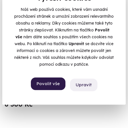
Volný termín už 09. 08. 2026
Náš web používá cookies, které vám usnadní
AKCE
procházení stránek a umožní zobrazení relevantního
obsahu a reklamy. Díky cookies můžeme také tyto
Exkluzivně u Zážitky.cz
stránky zlepšovat. Kliknutím na tlačítko
Povolit
vše
nám dáte souhlas s použitím všech cookies na
webu. Po kliknutí na tlačítko
Upravit
se dozvíte více
9.7
(160)
informací o cookies a zároveň můžete povolit jen
některé z nich. Váš souhlas můžete kdykoliv odvolat
Wellness pobyt v pivním hotelu s pípou na
pomocí odkazu v patičce.
pokoji
Relaxace pro tělo i duši se zlatavými odlesky pivního moku.
Povolit vše
Upravit
Nepomuk (Plzeň-jih)
7 000 Kč
6 300 Kč