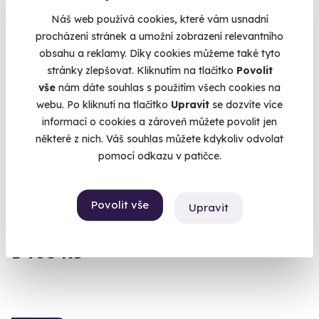
Náš web používá cookies, které vám usnadní
procházení stránek a umožní zobrazení relevantního
obsahu a reklamy. Díky cookies můžeme také tyto
stránky zlepšovat. Kliknutím na tlačítko
Povolit
vše
nám dáte souhlas s použitím všech cookies na
webu. Po kliknutí na tlačítko
Upravit
se dozvíte více
9.5
(123)
informací o cookies a zároveň můžete povolit jen
některé z nich. Váš souhlas můžete kdykoliv odvolat
Masáž horkou čokoládou
pomocí odkazu v patičce.
Zažijte čokoládový pocit na celém těle.
Karlovy Vary
Povolit vše
Upravit
(+ 10 dalších lokalit)
1 900 Kč