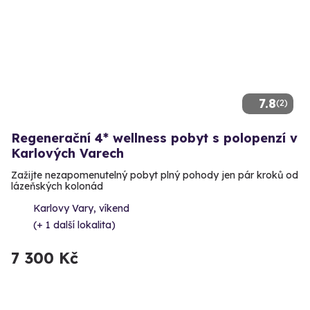
7.8
(2)
Regenerační 4* wellness pobyt s polopenzí v
Karlových Varech
Zažijte nezapomenutelný pobyt plný pohody jen pár kroků od
lázeňských kolonád
Karlovy Vary, víkend
(+ 1 další lokalita)
7 300 Kč