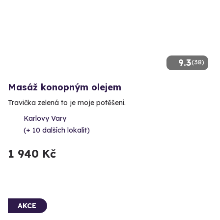
9.3
(38)
Masáž konopným olejem
Travička zelená to je moje potěšení.
Karlovy Vary
(+ 10 dalších lokalit)
1 940 Kč
AKCE