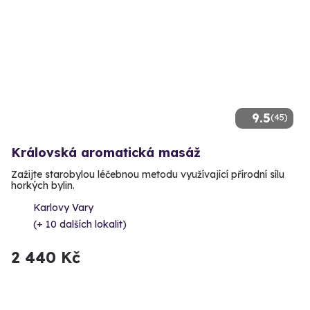
9.5
(45)
Královská aromatická masáž
Zažijte starobylou léčebnou metodu využívající přírodní sílu
horkých bylin.
Karlovy Vary
(+ 10 dalších lokalit)
2 440 Kč