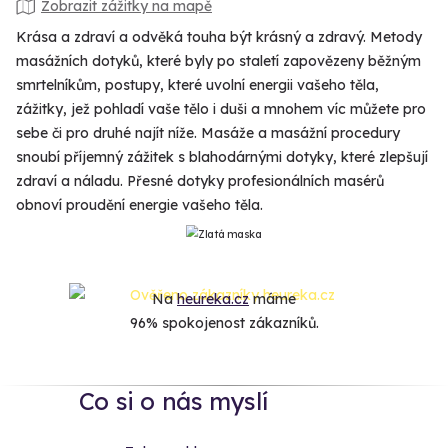
Zobrazit zážitky na mapě
Krása a zdraví a odvěká touha být krásný a zdravý. Metody
masážních dotyků, které byly po staletí zapovězeny běžným
smrtelníkům, postupy, které uvolní energii vašeho těla,
zážitky, jež pohladí vaše tělo i duši a mnohem víc můžete pro
sebe či pro druhé najít níže. Masáže a masážní procedury
snoubí příjemný zážitek s blahodárnými dotyky, které zlepšují
zdraví a náladu. Přesné dotyky profesionálních masérů
obnoví proudění energie vašeho těla.
Na
heureka.cz
máme
96% spokojenost zákazníků.
Co si o nás myslí