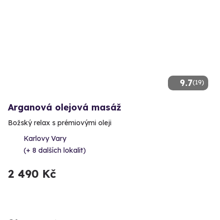
9.7
(19)
Arganová olejová masáž
Božský relax s prémiovými oleji
Karlovy Vary
(+ 8 dalších lokalit)
2 490 Kč