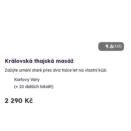
9.6
(112)
Královská thajská masáž
Zažijte umění staré přes dva tisíce let na vlastní kůži.
Karlovy Vary
(+ 10 dalších lokalit)
2 290 Kč