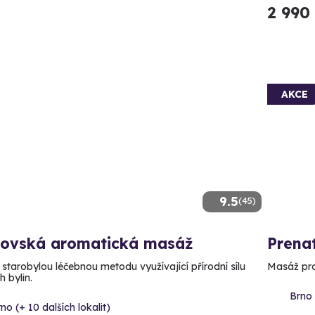
2 990
AKCE
9.5
(45)
lovská aromatická masáž
Prena
 starobylou léčebnou metodu využívající přírodní sílu
Masáž pro 
 bylin.
Brno 
no (+ 10 dalších lokalit)