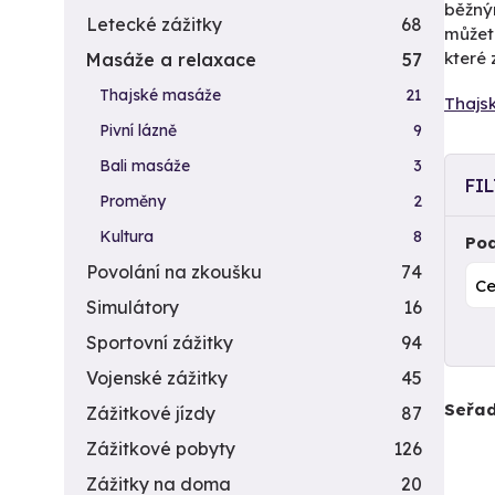
běžným
Letecké zážitky
68
můžete
které 
Masáže a relaxace
57
Thajské masáže
21
Thajs
Pivní lázně
9
Bali masáže
3
FI
Proměny
2
Kultura
8
Pod
Povolání na zkoušku
74
Simulátory
16
Sportovní zážitky
94
Vojenské zážitky
45
Seřad
Zážitkové jízdy
87
Zážitkové pobyty
126
Zážitky na doma
20