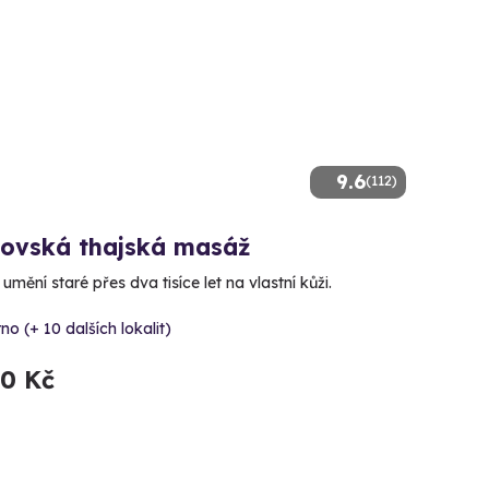
9.6
(112)
lovská thajská masáž
 umění staré přes dva tisíce let na vlastní kůži.
no (+ 10 dalších lokalit)
90 Kč