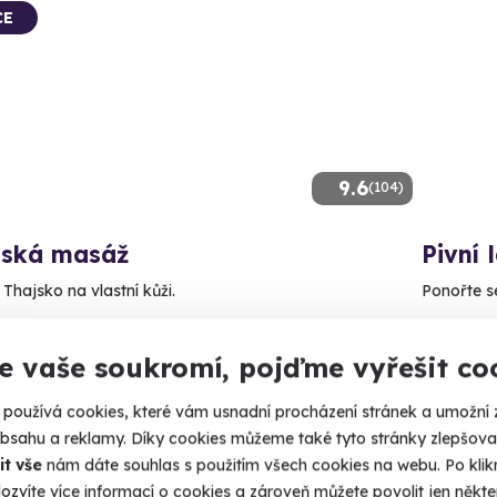
CE
9.6
(104)
jská masáž
Pivní 
 Thajsko na vlastní kůži.
Ponořte s
no (+ 10 dalších lokalit)
Prah
e vaše soukromí, pojďme vyřešit co
3 290
Kč
používá cookies, které vám usnadní procházení stránek a umožní 
50 Kč
obsahu a reklamy. Díky cookies můžeme také tyto stránky zlepšovat
it vše
nám dáte souhlas s použitím všech cookies na webu. Po kliknu
ozvíte více informací o cookies a zároveň můžete povolit jen někter