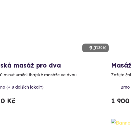
9.7
(206)
jská masáž pro dva
Masáž
20 minut umění thajské masáže ve dvou.
Zažijte čo
no (+ 8 dalších lokalit)
Brno 
00 Kč
1 900