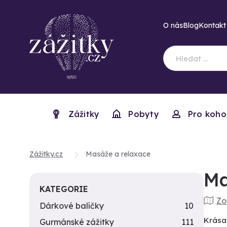
O nás
Blog
Kontakt
Zážitky
Pobyty
Pro koho
Zážitky.cz
Masáže a relaxace
Ma
KATEGORIE
Zo
Dárkové balíčky
10
Krása
Gurmánské zážitky
111