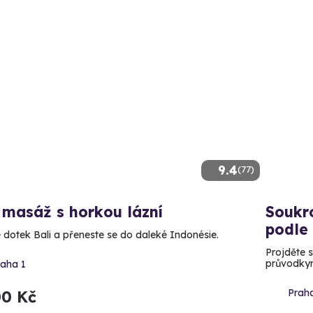
9.4
(77)
 masáž s horkou lázní
Soukr
podle
 dotek Bali a přeneste se do daleké Indonésie.
Projděte 
průvodkyn
raha 1
Prah
00 Kč