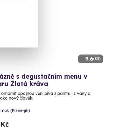
9.6
(83)
 lázně s degustačním menu v
aru Zlatá kráva
omámit opojnou vůní piva z půllitru i z vany a
jako nový člověk!
muk (Plzeň-jih)
 Kč