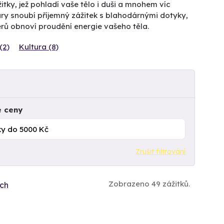
itky, jež pohladí vaše tělo i duši a mnohem víc
ury snoubí příjemný zážitek s blahodárnými dotyky,
érů obnoví proudění energie vašeho těla.
(2)
Kultura (8)
e ceny
Zrušit filtrování
Zobrazeno 49 zážitků.
ích