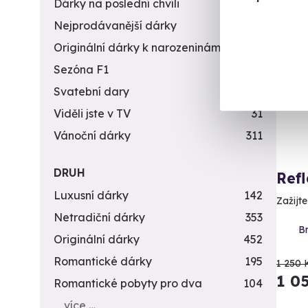
Dárky na poslední chvíli
450
Nejprodávanější dárky
56
AK
Originální dárky k narozeninám
422
Sezóna F1
4
Svatební dary
196
Viděli jste v TV
31
Vánoční dárky
311
DRUH
Ref
Luxusní dárky
142
Zažijt
Netradiční dárky
353
Br
Originální dárky
452
Romantické dárky
195
1 250 
1 0
Romantické pobyty pro dva
104
více …