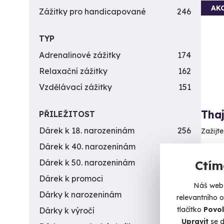
AK
Zážitky pro handicapované
246
TYP
Adrenalinové zážitky
174
Relaxační zážitky
162
Vzdělávací zážitky
151
Tha
PŘILEŽITOST
Dárek k 18. narozeninám
256
Zažijte
Dárek k 40. narozeninám
453
Br
Dárek k 50. narozeninám
378
Ctím
1 750 
Dárek k promoci
245
Náš web 
1 6
Dárky k narozeninám
551
relevantního 
tlačítko
Povol
Dárky k výročí
294
Upravit
se d