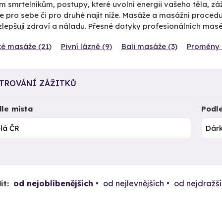
 smrtelníkům, postupy, které uvolní energii vašeho těla, záž
 pro sebe či pro druhé najít níže. Masáže a masážní proced
zlepšují zdraví a náladu. Přesné dotyky profesionálních mas
ké masáže (21)
Pivní lázně (9)
Bali masáže (3)
Proměny 
LTROVÁNÍ ZÁŽITKŮ
le místa
Podl
od nejoblíbenějších
od nejlevnějších
od nejdražš
it: