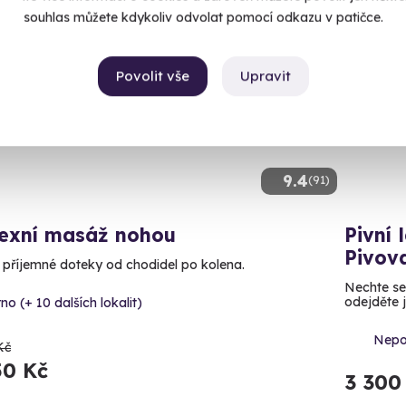
souhlas můžete kdykoliv odvolat pomocí odkazu v patičce.
CE
Povolit vše
Upravit
9.4
(91)
lexní masáž nohou
Pivní
Pivov
e příjemné doteky od chodidel po kolena.
Nechte se 
odejděte 
no (+ 10 dalších lokalit)
Nepo
Kč
50 Kč
3 300