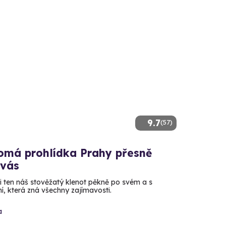
9.7
(57)
omá prohlídka Prahy přesně
 vás
si ten náš stověžatý klenot pěkně po svém a s
í, která zná všechny zajímavosti.
a