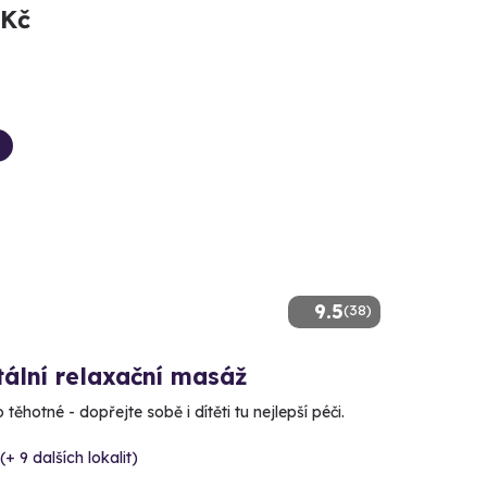
 Kč
9.5
(38)
tální relaxační masáž
těhotné - dopřejte sobě i dítěti tu nejlepší péči.
(+ 9 dalších lokalit)