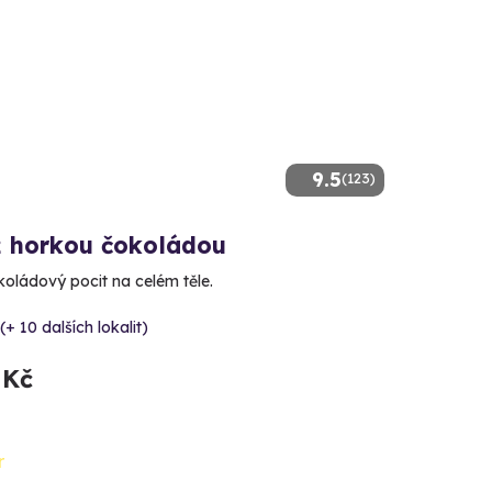
9.5
(123)
 horkou čokoládou
koládový pocit na celém těle.
(+ 10 dalších lokalit)
 Kč