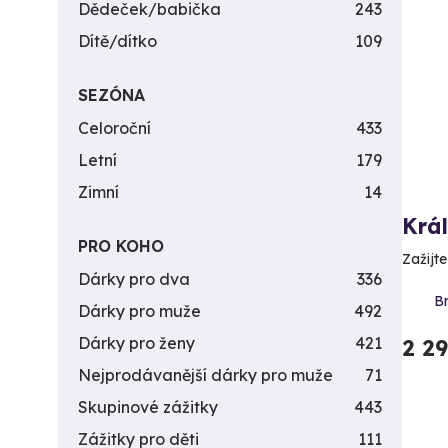
Dědeček/babička
243
Dítě/dítko
109
SEZÓNA
Celoroční
433
Letní
179
Zimní
14
Krá
PRO KOHO
Zažijte
Dárky pro dva
336
Br
Dárky pro muže
492
Dárky pro ženy
421
2 2
Nejprodávanější dárky pro muže
71
Skupinové zážitky
443
Zážitky pro děti
111