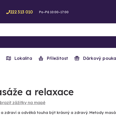
222 313 010
Po–Pá 10:00–17:00
Lokalita
Příležitost
Dárkový pouka
sáže a relaxace
brazit zážitky na mapě
 a zdraví a odvěká touha být krásný a zdravý. Metody masáž