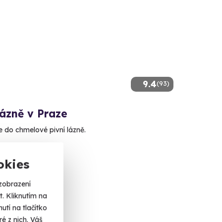
9.4
(93)
lázně v Praze
e do chmelové pivní lázně.
a 2
okies
 Kč
zobrazení
. Kliknutím na
tí na tlačítko
é z nich. Váš