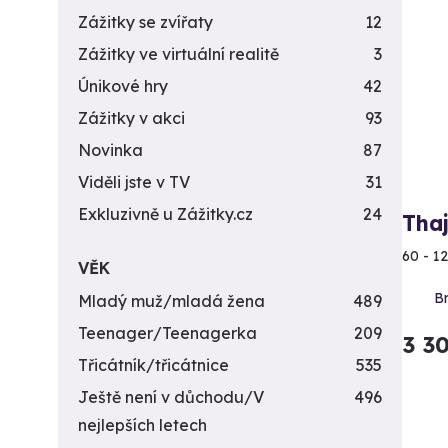
Zážitky se zvířaty
12
Zážitky ve virtuální realitě
3
Únikové hry
42
Zážitky v akci
93
Novinka
87
Viděli jste v TV
31
Exkluzivně u Zážitky.cz
24
Tha
60 - 1
VĚK
Br
Mladý muž/mladá žena
489
Teenager/Teenagerka
209
3 3
Třicátník/třicátnice
535
Ještě není v důchodu/V
496
nejlepších letech