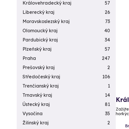
Královehradecký kraj
57
Liberecký kraj
26
Moravskoslezský kraj
73
Olomoucký kraj
40
Pardubický kraj
34
Plzeňský kraj
57
Praha
247
Prešovský kraj
2
Středočeský kraj
106
Trenčianský kraj
1
Trnavský kraj
14
Krá
Ústecký kraj
81
Zažijte
Vysočina
35
horkých
Žilinský kraj
2
Br