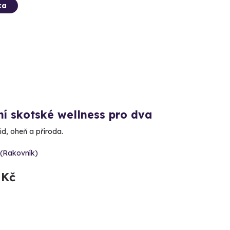
ka
ní skotské wellness pro dva
id, oheň a příroda.
 (Rakovník)
 Kč