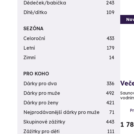
Dědeček/babička
243
Dítě/dítko
109
Nov
SEZÓNA
Celoroční
433
Letní
179
Zimní
14
PRO KOHO
Veče
Dárky pro dva
336
Dárky pro muže
492
Saunov
vodním
Dárky pro ženy
421
P
Nejprodávanější dárky pro muže
71
Skupinové zážitky
443
1 7
Zážitky pro děti
111