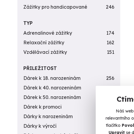
Zážitky pro handicapované
246
TYP
Adrenalinové zážitky
174
Relaxační zážitky
162
Vzdělávací zážitky
151
PŘILEŽITOST
Dárek k 18. narozeninám
256
Dárek k 40. narozeninám
453
Mas
Dárek k 50. narozeninám
378
Ctím
Travič
Dárek k promoci
245
Náš web 
M
Dárky k narozeninám
551
relevantního 
(+
tlačítko
Povol
Dárky k výročí
294
1 9
Upravit
se d