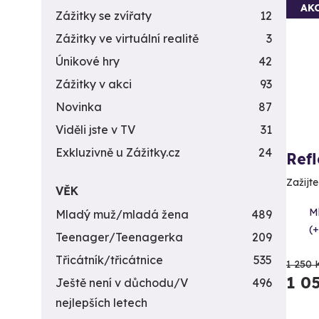
AK
Zážitky se zvířaty
12
Zážitky ve virtuální realitě
3
Únikové hry
42
Zážitky v akci
93
Novinka
87
Viděli jste v TV
31
Exkluzivně u Zážitky.cz
24
Ref
Zažijt
VĚK
M
Mladý muž/mladá žena
489
(+
Teenager/Teenagerka
209
Třicátník/třicátnice
535
1 250 
1 0
Ještě není v důchodu/V
496
nejlepších letech