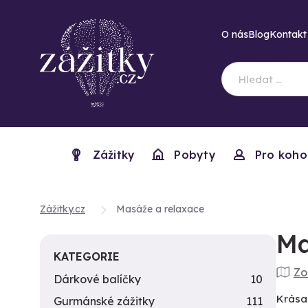
O nás
Blog
Kontakt
Zážitky
Pobyty
Pro koho
Zážitky.cz
Masáže a relaxace
Ma
KATEGORIE
Zo
Dárkové balíčky
10
Krása
Gurmánské zážitky
111