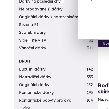
Dárky na poslední chvíli
450
Nejprodávanější dárky
56
Originální dárky k narozeninám
422
Sezóna F1
4
Svatební dary
196
Vol
Viděli jste v TV
31
Nov
Vánoční dárky
311
DRUH
Luxusní dárky
142
Netradiční dárky
353
Originální dárky
452
Rodi
sbí
Romantické dárky
195
Muzeum
Romantické pobyty pro dva
104
více …