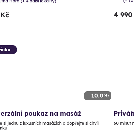
(+ 10
tná Hora (+ 4 další lokality)
4 990
 Kč
inka
10.0
(4)
verzální poukaz na masáž
Privát
 si jednu z luxusních masážích a dopřejte si chvíli
60 minut 
ínku