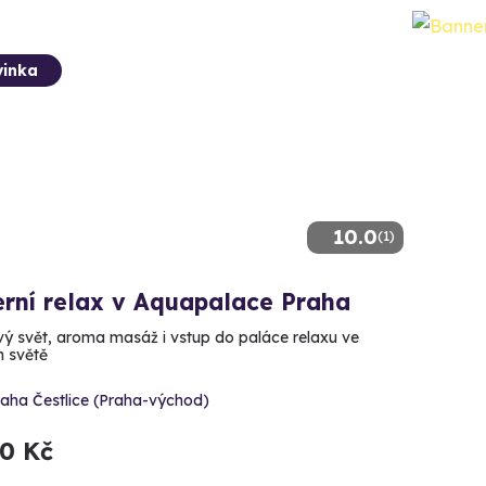
inka
10.0
(1)
rní relax v Aquapalace Praha
ý svět, aroma masáž i vstup do paláce relaxu ve
 světě
raha Čestlice (Praha-východ)
80 Kč