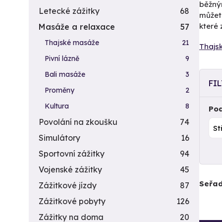
běžným
Letecké zážitky
68
můžete
které 
Masáže a relaxace
57
Thajské masáže
21
Thajs
Pivní lázně
9
Bali masáže
3
FI
Proměny
2
Kultura
8
Pod
Povolání na zkoušku
74
Simulátory
16
Sportovní zážitky
94
Vojenské zážitky
45
Seřad
Zážitkové jízdy
87
Zážitkové pobyty
126
Zážitky na doma
20