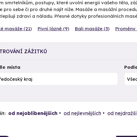
 smrtelníkům, postupy, které uvolní energii vašeho těla, záž
 pro sebe či pro druhé najít níže. Masáže a masážní proced
zlepšují zdraví a náladu. Přesné dotyky profesionálních mas
ké masáže (21)
Pivní lázně (9)
Bali masáže (3)
Proměny 
LTROVÁNÍ ZÁŽITKŮ
le místa
Podl
od nejoblíbenějších
od nejlevnějších
od nejdražš
it: