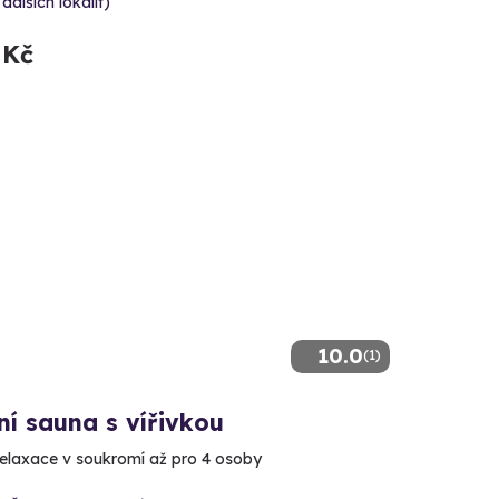
 dalších lokalit)
 Kč
10.0
(1)
ní sauna s vířivkou
relaxace v soukromí až pro 4 osoby