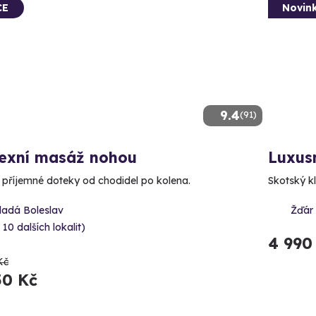
CE
Novin
9.4
(91)
lexní masáž nohou
Luxus
e příjemné doteky od chodidel po kolena.
Skotský kl
ladá Boleslav
Žďár
 10 dalších lokalit)
4 990
Kč
50 Kč