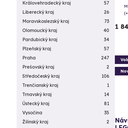
Královehradecký kraj
57
M
Liberecký kraj
26
(+
Moravskoslezský kraj
73
1 8
Olomoucký kraj
40
Pardubický kraj
34
Plzeňský kraj
57
Praha
247
Vol
Prešovský kraj
2
Nov
Středočeský kraj
106
Trenčianský kraj
1
Trnavský kraj
14
Ústecký kraj
81
Vysočina
35
Návš
Žilinský kraj
2
LEG