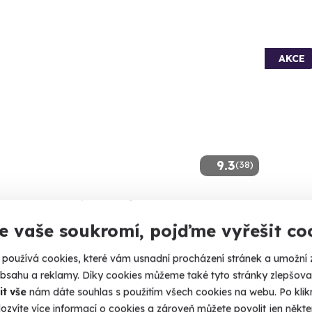
AKCE
9.3
(38)
áž konopným olejem
Popor
e vaše soukromí, pojďme vyřešit co
ka zelená to je moje potěšení.
relaxační
používá cookies, které vám usnadní procházení stránek a umožní 
ladá Boleslav
Mlad
obsahu a reklamy. Díky cookies můžeme také tyto stránky zlepšovat
 10 dalších lokalit)
(+ 9 
it vše
nám dáte souhlas s použitím všech cookies na webu. Po kliknu
40 Kč
ozvíte více informací o cookies a zároveň můžete povolit jen někter
1 930 Kč