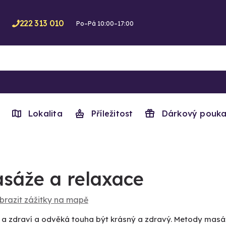
222 313 010
Po–Pá 10:00–17:00
Lokalita
Příležitost
Dárkový pouka
sáže a relaxace
brazit zážitky na mapě
 a zdraví a odvěká touha být krásný a zdravý. Metody masáž