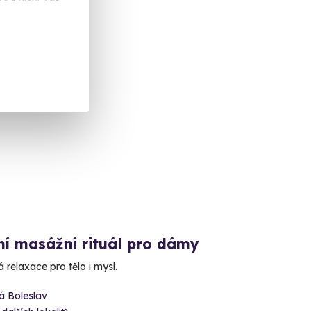
 Kč
ka
ní masážní rituál pro dámy
relaxace pro tělo i mysl.
á Boleslav