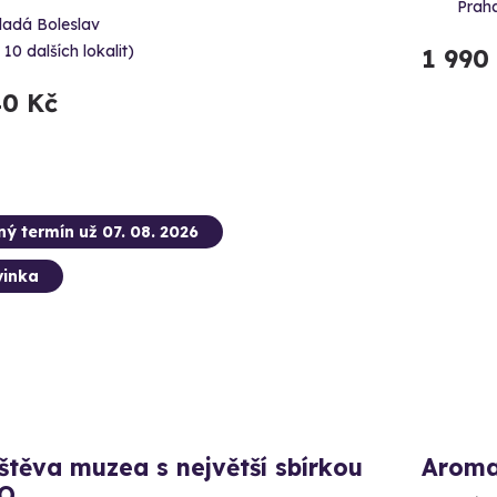
Praha
ladá Boleslav
 10 dalších lokalit)
1 990
40 Kč
ný termín už 07. 08. 2026
inka
těva muzea s největší sbírkou
Aroma
O