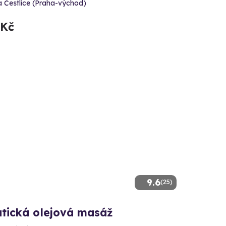
 Čestlice (Praha-východ)
 Kč
9.6
(25)
tická olejová masáž