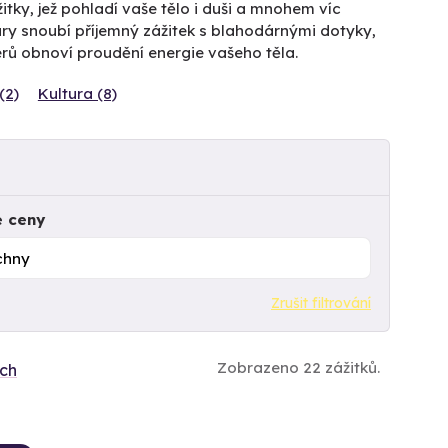
itky, jež pohladí vaše tělo i duši a mnohem víc
ury snoubí příjemný zážitek s blahodárnými dotyky,
érů obnoví proudění energie vašeho těla.
(2)
Kultura (8)
e ceny
Zrušit filtrování
Zobrazeno 22 zážitků.
ích