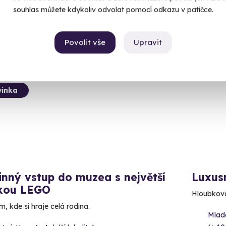
1 840
souhlas můžete kdykoliv odvolat pomocí odkazu v patičce.
Povolit vše
Upravit
ný termín už 07. 08. 2026
Novin
inka
nný vstup do muzea s největší
Luxus
rkou LEGO
Hloubková 
, kde si hraje celá rodina.
Mlad