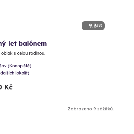
9.3
(8)
ný let balónem
 oblak s celou rodinou.
šov (Konopiště)
 dalších lokalit)
0 Kč
Zobrazeno 9 zážitků.