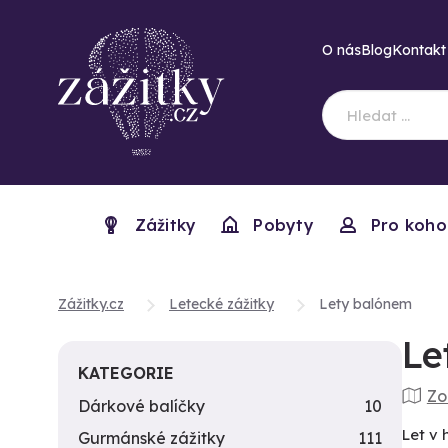
O nás
Blog
Kontakt
Zážitky
Pobyty
Pro koho
Zážitky.cz
Letecké zážitky
Lety balónem
Le
KATEGORIE
Zo
Dárkové balíčky
10
Let v 
Gurmánské zážitky
111