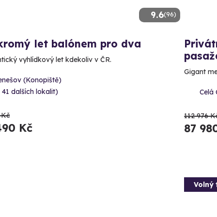
9.6
(96)
kromý let balónem pro dva
Privát
pasaž
ický vyhlídkový let kdekoliv v ČR.
Gigant me
enešov (Konopiště)
 41 dalších lokalit)
Celá
 Kč
112 976 K
490 Kč
87 98
Volný 