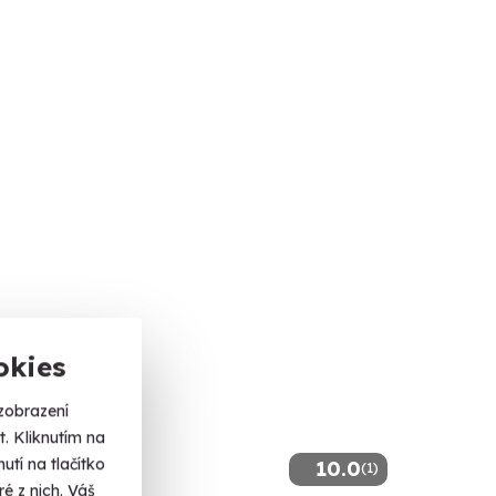
okies
zobrazení
. Kliknutím na
tí na tlačítko
10.0
(1)
é z nich. Váš