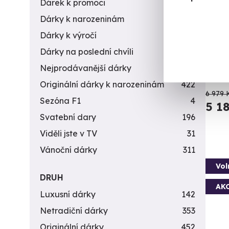
Dárek k promoci
245
Let
Dárky k narozeninám
551
Dárky k výročí
294
Vychut
Dárky na poslední chvíli
450
B
Nejprodávanější dárky
56
(+
Originální dárky k narozeninám
422
6 979 
Sezóna F1
4
5 1
Svatební dary
196
Viděli jste v TV
31
Vánoční dárky
311
Vol
DRUH
AK
Luxusní dárky
142
Netradiční dárky
353
Originální dárky
452