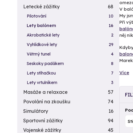
omezov
Letecké zážitky
68
V bal
My jsm
Pilotování
10
Při v
Lety balónem
16
baló
Akrobatické lety
2
něj n
Vyhlídkové lety
29
Kdybys
balon
Větrný tunel
4
Marek
Seskoky padákem
8
Více
Lety stíhačkou
7
Lety vrtulníkem
3
Masáže a relaxace
57
FI
Povolání na zkoušku
74
Pod
Simulátory
16
Sportovní zážitky
94
Vojenské zážitky
45