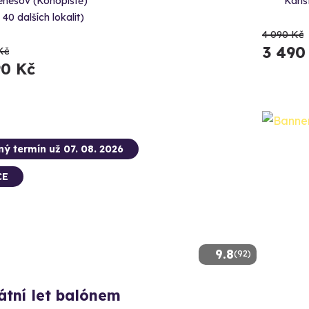
enešov (Konopiště)
Karlš
 40 dalších lokalit)
4 090 Kč
3 490
Kč
90 Kč
ný termín už 07. 08. 2026
CE
9.8
(92)
átní let balónem