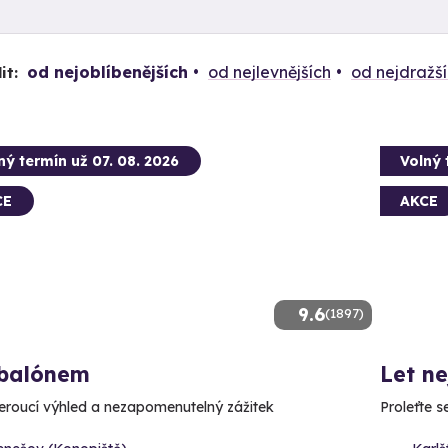
od nejoblíbenějších
od nejlevnějších
od nejdražš
it:
ný termín už 07. 08. 2026
Volný 
CE
AKCE
9.6
(1897)
 balónem
Let n
roucí výhled a nezapomenutelný zážitek
Proleťte 