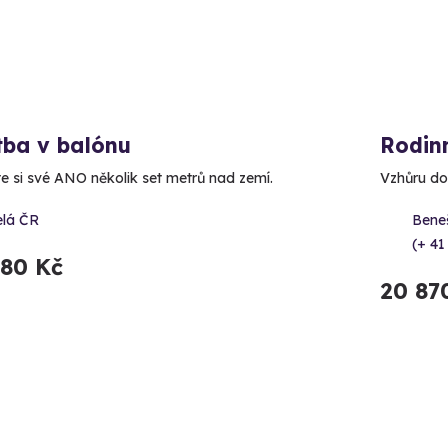
tba v balónu
Rodin
e si své ANO několik set metrů nad zemí.
Vzhůru do
elá ČR
Bene
(+ 41
980 Kč
20 87