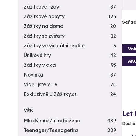
Zážitkové jízdy
87
Zážitkové pobyty
126
Seřad
Zážitky na doma
20
Zážitky se zvířaty
12
Zážitky ve virtuální realitě
3
Vol
Únikové hry
42
AK
Zážitky v akci
93
Novinka
87
Viděli jste v TV
31
Exkluzivně u Zážitky.cz
24
VĚK
Let
Mladý muž/mladá žena
489
Dechbe
Teenager/Teenagerka
209