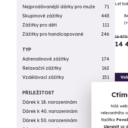
Let ba
Nejprodávanější dárky pro muže
71
Skupinové zážitky
443
B
(+
Zážitky pro děti
111
Zážitky pro handicapované
246
16 870
14 
TYP
Adrenalinové zážitky
174
Relaxační zážitky
162
Vzdělávací zážitky
151
Vol
AK
PŘILEŽITOST
Ctím
Dárek k 18. narozeninám
256
Náš web 
Dárek k 40. narozeninám
453
relevantního 
tlačítko
Povol
Dárek k 50. narozeninám
378
Upravit
se d