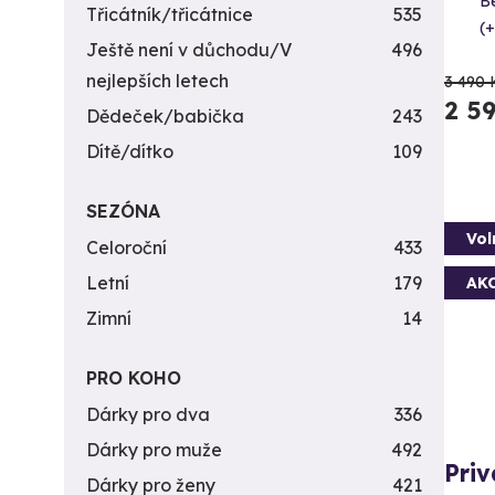
B
Třicátník/třicátnice
535
(+
Ještě není v důchodu/V
496
nejlepších letech
3 490 
2 5
Dědeček/babička
243
Dítě/dítko
109
SEZÓNA
Vol
Celoroční
433
Letní
179
AK
Zimní
14
PRO KOHO
Dárky pro dva
336
Dárky pro muže
492
Priv
Dárky pro ženy
421