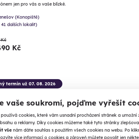
lónem jen pro vás a vaše blízké.
enešov (Konopiště)
 41 dalších lokalit)
 Kč
490 Kč
ný termín už 07. 08. 2026
CE
e vaše soukromí, pojďme vyřešit co
používá cookies, které vám usnadní procházení stránek a umožní 
obsahu a reklamy. Díky cookies můžeme také tyto stránky zlepšovat
it vše
nám dáte souhlas s použitím všech cookies na webu. Po kliknu
9.4
(104)
ozvíte více informací o cookies a zároveň můžete povolit jen někter