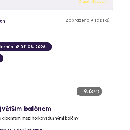
Zrušit filtrování
Zobrazeno 9 zážitků.
ích
termín už 07. 08. 2026
9.6
(46)
ejvětším balónem
se gigantem mezi horkovzdušnými balóny