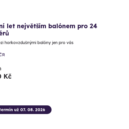
ní let největším balónem pro 24
érů
zi horkovzdušnými balóny jen pro vás
 ČR
č
0 Kč
termín už 07. 08. 2026