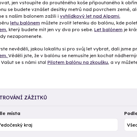
at, jen vstoupíte do proutěného koše připoutaného k obřímu
ónu se budete vznášet desítky metrů nad povrchem země, ale
e s naším balonem zažili i
vyhlídkový let nad Alpami.
ýběru
letu balónem
můžete zvolit letenku do balónu, kde pole
nem
, který budete mít jen vy dva pro sebe.
Let balónem
je krá
ikdy nezapomenete.
te nevěděli, jakou lokalitu si pro svůj let vybrat, dali jsm
em.
Věděli jste, že v balónu se nemusíte jen kochat nádherný
 Vašut se s námi stal
Pilotem balónu na zkoušku
, a vy můžet
LTROVÁNÍ ZÁŽITKŮ
le místa
Podl