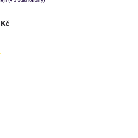
tejn (+ 3 další lokality)
 Kč