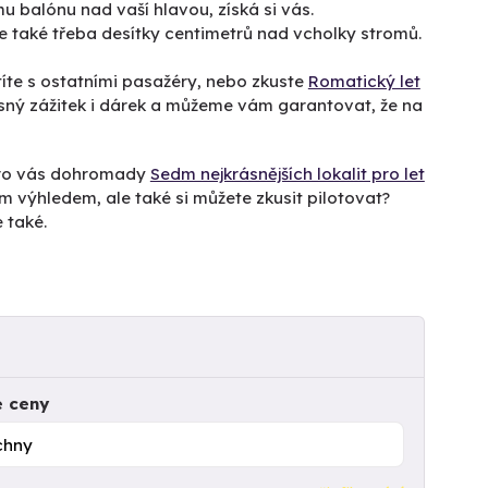
 balónu nad vaší hlavou, získá si vás.
 také třeba desítky centimetrů nad vcholky stromů.
títe s ostatními pasažéry, nebo zkuste
Romatický let
sný zážitek i dárek a můžeme vám garantovat, že na
e pro vás dohromady
Sedm nejkrásnějších lokalit pro let
m výhledem, ale také si můžete zkusit pilotovat?
e také.
e ceny