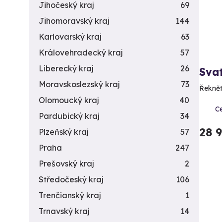
Jihočeský kraj
69
Jihomoravský kraj
144
Karlovarský kraj
63
Královehradecký kraj
57
Liberecký kraj
26
Sva
Moravskoslezský kraj
73
Řeknět
Olomoucký kraj
40
C
Pardubický kraj
34
28 
Plzeňský kraj
57
Praha
247
Prešovský kraj
2
Středočeský kraj
106
Trenčianský kraj
1
Trnavský kraj
14