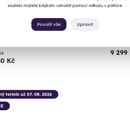
souhlas můžete kdykoliv odvolat pomocí odkazu v patičce.
 balónem pro dva
Exkluz
nejte si tento jedinečný vzdušný zážitek společně!
Nezapomen
Povolit vše
Upravit
enešov (Konopiště)
Praha
 41 dalších lokalit)
(+ 1 d
9 299
Kč
80 Kč
ný termín už 07. 08. 2026
CE