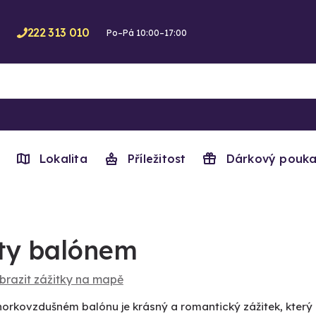
222 313 010
Po–Pá 10:00–17:00
Lokalita
Příležitost
Dárkový pouka
ty balónem
brazit zážitky na mapě
horkovzdušném balónu je krásný a romantický zážitek, který