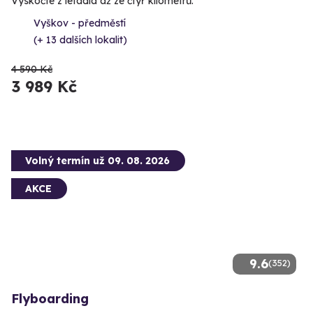
Vyskočte z letadla až ze čtyř kilometrů.
Vyškov - předměstí
(+ 13 dalších lokalit)
4 590 Kč
3 989 Kč
Volný termín už 09. 08. 2026
AKCE
9.6
(352)
Flyboarding