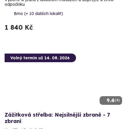
odpočínku
Brno (+ 10 dalších lokalit)
1 840 Kč
Volný termín už 14. 08. 2026
9.4
(4)
Zážitková střelba: Nejsilnější zbraně - 7
zbraní