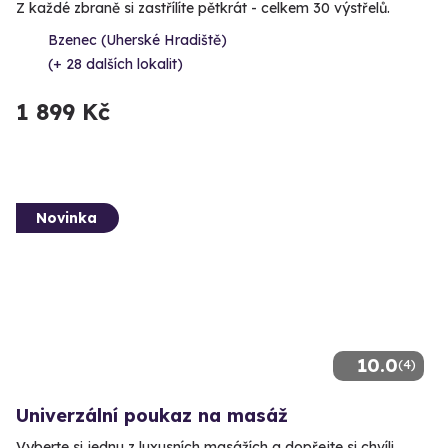
Z každé zbraně si zastřílíte pětkrát - celkem 30 výstřelů.
Bzenec (Uherské Hradiště)
(+ 28 dalších lokalit)
1 899 Kč
Novinka
10.0
(4)
Univerzální poukaz na masáž
Vyberte si jednu z luxusních masážích a dopřejte si chvíli