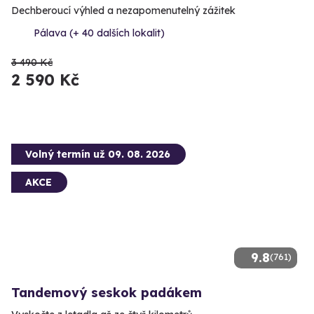
Dechberoucí výhled a nezapomenutelný zážitek
Pálava (+ 40 dalších lokalit)
3 490 Kč
2 590 Kč
Volný termín už 09. 08. 2026
AKCE
9.8
(761)
Tandemový seskok padákem