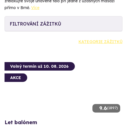
zrelaxujte svoje unavené tělo při jedné z úžasných masáží
přímo v Brně.
Více
FILTROVÁNÍ ZÁŽITKŮ
KATEGORIE ZÁŽITKŮ
Volný termín už 10. 08. 2026
AKCE
9.6
(1897)
Let balónem