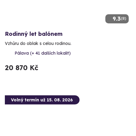
9.3
(8)
Rodinný let balónem
Vzhůru do oblak s celou rodinou.
Pálava (+ 41 dalších lokalit)
20 870 Kč
Volný termín už 15. 08. 2026