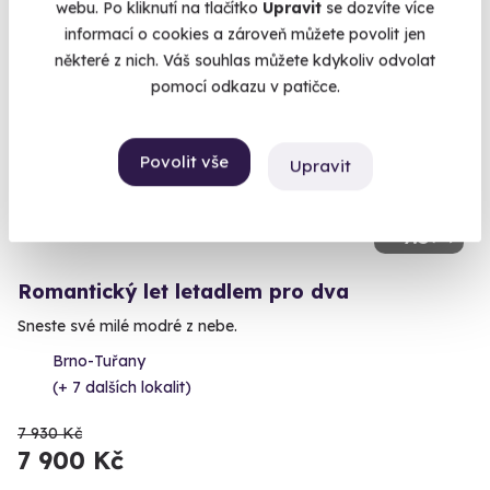
webu. Po kliknutí na tlačítko
Upravit
se dozvíte více
informací o cookies a zároveň můžete povolit jen
některé z nich. Váš souhlas můžete kdykoliv odvolat
AKCE
pomocí odkazu v patičce.
Povolit vše
Upravit
9.5
(15)
Romantický let letadlem pro dva
Sneste své milé modré z nebe.
Brno-Tuřany
(+ 7 dalších lokalit)
7 930 Kč
7 900 Kč