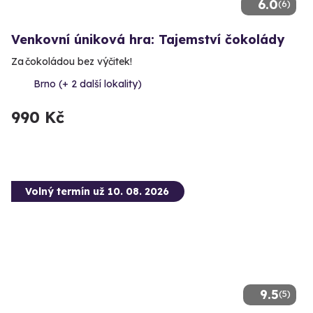
6.0
(6)
Venkovní úniková hra: Tajemství čokolády
Za čokoládou bez výčitek!
Brno (+ 2 další lokality)
990 Kč
Volný termín už 10. 08. 2026
9.5
(5)