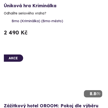
Úniková hra Kriminálka
Odhalíte seriového vraha?
Brno (Kriminálka) (Brno-město)
2 490 Kč
AKCE
8.8
(5)
Zážitkový hotel OROOM: Pokoj dle výběru