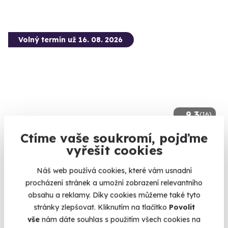
Volný termín už 16. 08. 2026
9.3
(16)
Ctíme vaše soukromí, pojďme
Tandemový seskok padákem ze 6000 m
vyřešit cookies
Vyskočte z letadla až ze šesti kilometrů.
Náš web používá cookies, které vám usnadní
Vyškov - předměstí
procházení stránek a umožní zobrazení relevantního
(+ 5 dalších lokalit)
obsahu a reklamy. Díky cookies můžeme také tyto
9 150 Kč
stránky zlepšovat. Kliknutím na tlačítko
Povolit
vše
nám dáte souhlas s použitím všech cookies na