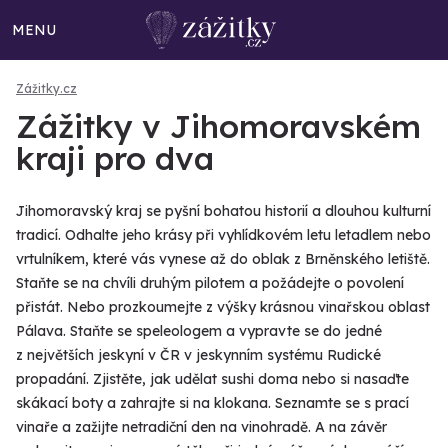
MENU
Zážitky.cz
Zážitky v Jihomoravském
kraji pro dva
Jihomoravský kraj se pyšní bohatou historií a dlouhou kulturní
tradicí. Odhalte jeho krásy při vyhlídkovém letu letadlem nebo
vrtulníkem, které vás vynese až do oblak z Brněnského letiště.
Staňte se na chvíli druhým pilotem a požádejte o povolení
přistát. Nebo prozkoumejte z výšky krásnou vinařskou oblast
Pálava. Staňte se speleologem a vypravte se do jedné
z největších jeskyní v ČR v jeskynním systému Rudické
propadání. Zjistěte, jak udělat sushi doma nebo si nasaďte
skákací boty a zahrajte si na klokana. Seznamte se s prací
vinaře a zažijte netradiční den na vinohradě. A na závěr