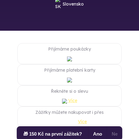
Slovensko
Přijímáme poukázky
Přijímáme platební karty
Řekněte si o slevu
Více
Zážitky můžete nakupovat i přes
Více
🎁 150 Kč na první zážitek?
Ano
Ne
Copyright 2026. Život se počítá v zážitcích