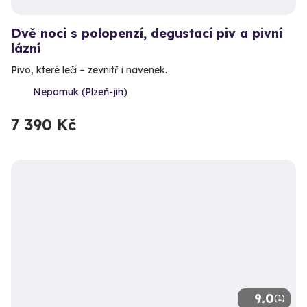
Dvě noci s polopenzí, degustací piv a pivní
lázní
Pivo, které lečí – zevnitř i navenek.
Nepomuk (Plzeň-jih)
7 390 Kč
9.0
(1)