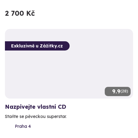
2 700 Kč
Exkluzivně u Zážitky.cz
9.9
(28)
Nazpívejte vlastní CD
Staňte se pěveckou superstar.
Praha 4