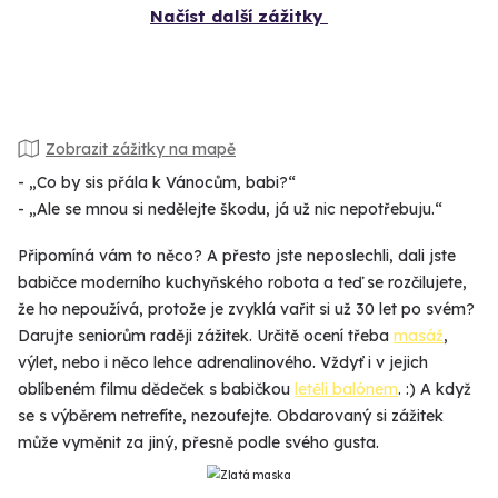
Načíst další zážitky
Zobrazit zážitky na mapě
- „Co by sis přála k Vánocům, babi?“
- „Ale se mnou si nedělejte škodu, já už nic nepotřebuju.“
Připomíná vám to něco? A přesto jste neposlechli, dali jste
babičce moderního kuchyňského robota a teď se rozčilujete,
že ho nepoužívá, protože je zvyklá vařit si už 30 let po svém?
Darujte seniorům raději zážitek. Určitě ocení třeba
masáž
,
výlet, nebo i něco lehce adrenalinového. Vždyť i v jejich
oblíbeném filmu dědeček s babičkou
letěli balónem
. :) A když
se s výběrem netrefíte, nezoufejte. Obdarovaný si zážitek
může vyměnit za jiný, přesně podle svého gusta.