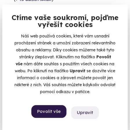
3 490 Kč
Ctíme vaše soukromí, pojďme
2 590 Kč
vyřešit cookies
Náš web používá cookies, které vám usnadní
procházení stránek a umožní zobrazení relevantního
Volný termín už 07. 08. 2026
obsahu a reklamy. Díky cookies můžeme také tyto
stránky zlepšovat. Kliknutím na tlačítko
Povolit
AKCE
vše
nám dáte souhlas s použitím všech cookies na
webu. Po kliknutí na tlačítko
Upravit
se dozvíte více
informací o cookies a zároveň můžete povolit jen
některé z nich. Váš souhlas můžete kdykoliv odvolat
pomocí odkazu v patičce.
9.6
(96)
Soukromý let balónem pro dva
Povolit vše
Upravit
Romantický vyhlídkový let kdekoliv v ČR.
Benešov (Konopiště)