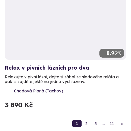
8.9
(29)
Relax v pivních lázních pro dva
Relaxujte v pivní lázni, dejte si zábal ze sladového mláta a
pak si zajděte ještě na jedno vychlazený.
Chodová Planá (Tachov)
3 890 Kč
1
2
3
…
11
»