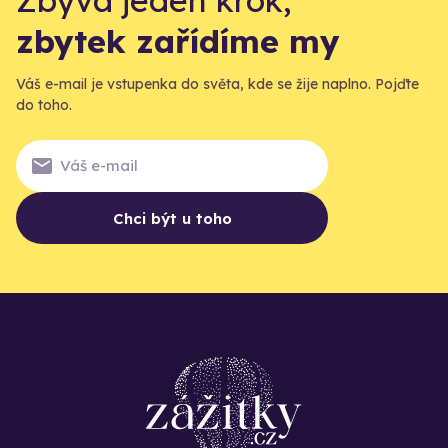
Zbývá jeden krok,
zbytek zařídíme my
Váš e-mail je vstupenka do světa, kde se žije naplno. Pojďte
do toho.
Chci být u toho