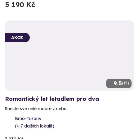
5 190 Kč
AKCE
9.5
(15)
Romantický let letadlem pro dva
Sneste své milé modré z nebe.
Brno-Tuřany
(+ 7 dalších lokalit)
7 930 Kč