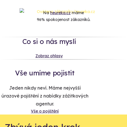
Na
heureka.cz
máme
96% spokojenost zákazníků.
Co si o nás myslí
Zobraz ohlasy
Vše umíme pojistit
Jeden nikdy neví. Máme nejvyšší
úrazové pojištění z nabídky zážitkových
agentur.
Vše o pojištění