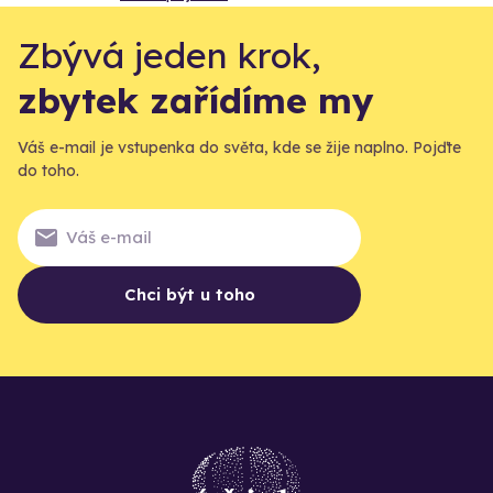
Zbývá jeden krok,
zbytek zařídíme my
Váš e-mail je vstupenka do světa, kde se žije naplno. Pojďte
do toho.
Chci být u toho