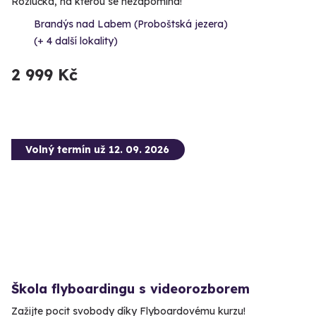
Rozlučka, na kterou se nezapomíná!
Brandýs nad Labem (Proboštská jezera)
(+ 4 další lokality)
2 999 Kč
Volný termín už 12. 09. 2026
Škola flyboardingu s videorozborem
Zažijte pocit svobody díky Flyboardovému kurzu!