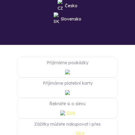
Česko
Slovensko
Přijímáme poukázky
Přijímáme platební karty
Řekněte si o slevu
Více
Zážitky můžete nakupovat i přes
Více