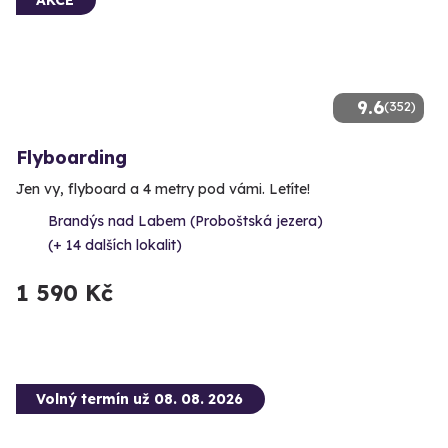
9.6
(352)
Flyboarding
Jen vy, flyboard a 4 metry pod vámi. Letíte!
Brandýs nad Labem (Proboštská jezera)
(+ 14 dalších lokalit)
1 590 Kč
Volný termín už 08. 08. 2026