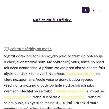
1
2
»
Načíst další zážitky
Zobrazit zážitky na mapě
Vybrat dárek pro tátu je vždycky jako za trest. Co potřebuje
a chce, si obstarává sám. Má vyhraněný vkus, takže ho hned
tak něco nenadchne. A přitom zrovna před ním se chcete fakt
blýsknout. Jak z toho ven? No přece…
Dejte mu zážitek
, na
který nezapomene. Vedle vašeho dárku budou vypadat
všechna ta pyžama a vody po holení od ostatních jako
výsměch. Nechtěl by se třeba
proletět vznášedlem
? Projet se
psím spřežením
? Nebo si lebedit v
pivních lázních
? Nebojte
se nakoupit, I když si nejste na 100 % jistí. Zážitek si může
vyměnit za jiný, přesně podle svého gusta.