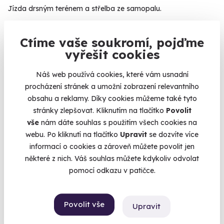
Jízda drsným terénem a střelba ze samopalu.
Milovice (Nymburk)
Ctíme vaše soukromí, pojďme
1 950 Kč
vyřešit cookies
Náš web používá cookies, které vám usnadní
procházení stránek a umožní zobrazení relevantního
obsahu a reklamy. Díky cookies můžeme také tyto
Volný termín už 12. 08. 2026
stránky zlepšovat. Kliknutím na tlačítko
Povolit
vše
nám dáte souhlas s použitím všech cookies na
webu. Po kliknutí na tlačítko
Upravit
se dozvíte více
informací o cookies a zároveň můžete povolit jen
některé z nich. Váš souhlas můžete kdykoliv odvolat
pomocí odkazu v patičce.
10.0
(1)
Zážitková střelba: Zbraně 2. světové války
Povolit vše
Upravit
14 zbraní, 35 nábojů - vyzkoušejte kousky, které psaly dějiny!