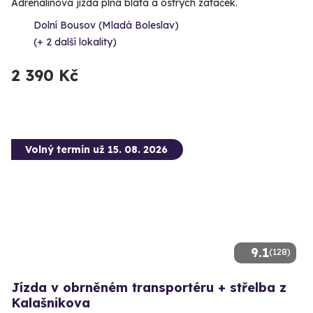
Adrenalinová jízda plná bláta a ostrých zatáček.
Dolní Bousov (Mladá Boleslav)
(+ 2 další lokality)
2 390 Kč
Volný termín už 15. 08. 2026
9.1
(128)
Jízda v obrněném transportéru + střelba z
Kalašnikova