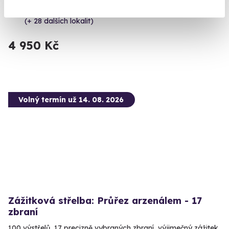
Katusice (okres Mladá Boleslav)
(+ 28 dalších lokalit)
4 950 Kč
Volný termín už 14. 08. 2026
Zážitková střelba: Průřez arzenálem - 17
zbraní
100 výstřelů, 17 precizně vybraných zbraní, výjimečný zážitek