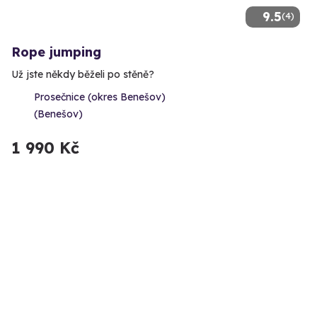
9.5
(4)
Rope jumping
Už jste někdy běželi po stěně?
Prosečnice (okres Benešov)
(Benešov)
1 990 Kč