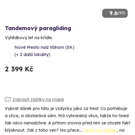
9.6
(90)
Tandemový paragliding
Vyhlídkový let na křídle.
Nové Mesto nad Váhom (SK)
(+ 2 další lokality)
2 399 Kč
Zobrazit zážitky na mapě
Vybrat dárek pro tátu je vždycky jako za trest. Co potřebuje
a chce, si obstarává sám. Má vyhraněný vkus, takže ho hned
tak něco nenadchne. A přitom zrovna před ním se chcete fakt
blýsknout. Jak z toho ven? No přece…
Dejte mu zážitek
, na