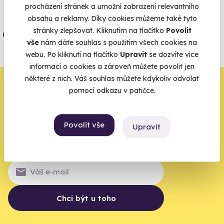
procházení stránek a umožní zobrazení relevantního
obsahu a reklamy. Díky cookies můžeme také tyto
Jeden nikdy neví. Máme nejvyšší
stránky zlepšovat. Kliknutím na tlačítko
Povolit
úrazové pojištění z nabídky zážitkových
vše
nám dáte souhlas s použitím všech cookies na
agentur.
webu. Po kliknutí na tlačítko
Upravit
se dozvíte více
Vše o pojištění
informací o cookies a zároveň můžete povolit jen
některé z nich. Váš souhlas můžete kdykoliv odvolat
Zbývá jeden krok,
pomocí odkazu v patičce.
zbytek zařídíme my
Povolit vše
Upravit
Váš e-mail je vstupenka do světa, kde se žije naplno. Pojďte
do toho.
Chci být u toho