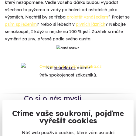
který nezapomene. Vedle vašeho dárku budou vypadat
všechna ta pyžama a vody po holení od ostatních jako
výsměch. Nechtěl by se třeba
proletět vznášedlem
? Projet se
psím spřežením
? Nebo si lebedit v
pivních lázních
? Nebojte
se nakoupit, I když si nejste na 100 % jistí. Zážitek si může
vyměnit za jiný, přesně podle svého gusta.
Na
heureka.cz
máme
96% spokojenost zákazníků.
Co si o nás myslí
Ctíme vaše soukromí, pojďme
Zobraz ohlasy
vyřešit cookies
Vše umíme pojistit
Náš web používá cookies, které vám usnadní