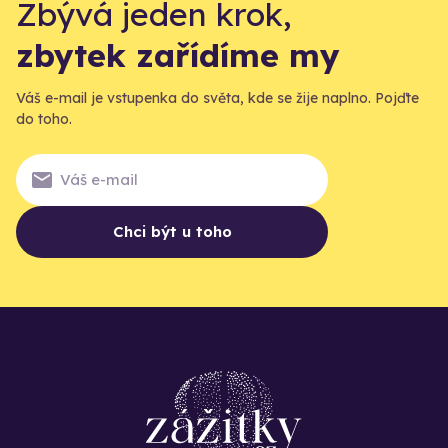
Zbývá jeden krok,
zbytek zařídíme my
Váš e-mail je vstupenka do světa, kde se žije naplno. Pojďte
do toho.
Chci být u toho