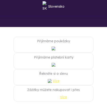
Slovensko
Přijímáme poukázky
Přijímáme platební karty
Řekněte si o slevu
Více
Zážitky můžete nakupovat i přes
Více