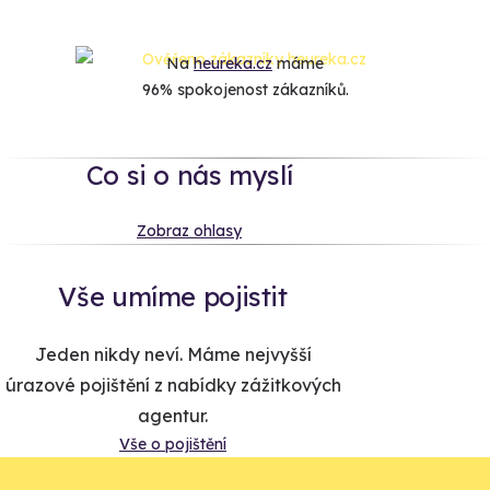
Na
heureka.cz
máme
96% spokojenost zákazníků.
Co si o nás myslí
Zobraz ohlasy
Vše umíme pojistit
Jeden nikdy neví. Máme nejvyšší
úrazové pojištění z nabídky zážitkových
agentur.
Vše o pojištění