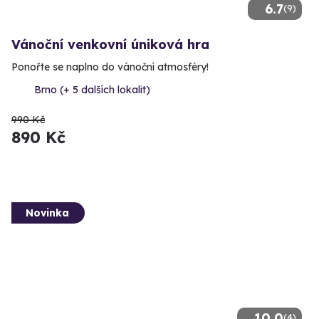
6.7
(9)
Vánoční venkovní úniková hra
Ponořte se naplno do vánoční atmosféry!
Brno (+ 5 dalších lokalit)
990 Kč
890 Kč
Novinka
10.0
(4)