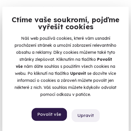
Královská thajská masáž
Ctíme vaše soukromí, pojďme
Zažijte umění staré přes dva tisíce let na vlastní kůži.
vyřešit cookies
Brno (+ 10 dalších lokalit)
Náš web používá cookies, které vám usnadní
2 290 Kč
procházení stránek a umožní zobrazení relevantního
obsahu a reklamy. Díky cookies můžeme také tyto
stránky zlepšovat. Kliknutím na tlačítko
Povolit
vše
nám dáte souhlas s použitím všech cookies na
AKCE
webu. Po kliknutí na tlačítko
Upravit
se dozvíte více
informací o cookies a zároveň můžete povolit jen
některé z nich. Váš souhlas můžete kdykoliv odvolat
pomocí odkazu v patičce.
Povolit vše
9.4
Upravit
(91)
Reflexní masáž nohou