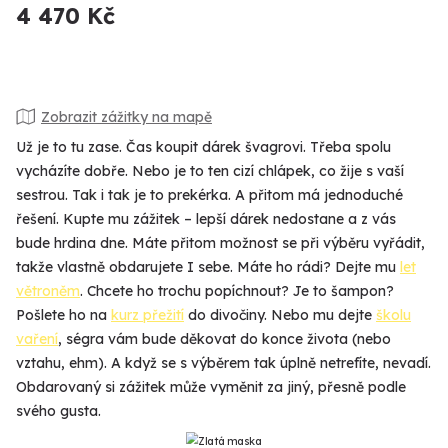
4 470 Kč
Zobrazit zážitky na mapě
Už je to tu zase. Čas koupit dárek švagrovi. Třeba spolu
vycházíte dobře. Nebo je to ten cizí chlápek, co žije s vaší
sestrou. Tak i tak je to prekérka. A přitom má jednoduché
řešení. Kupte mu zážitek – lepší dárek nedostane a z vás
bude hrdina dne. Máte přitom možnost se při výběru vyřádit,
takže vlastně obdarujete I sebe. Máte ho rádi? Dejte mu
let
větroněm
. Chcete ho trochu popíchnout? Je to šampon?
Pošlete ho na
kurz přežití
do divočiny. Nebo mu dejte
školu
vaření
, ségra vám bude děkovat do konce života (nebo
vztahu, ehm). A když se s výběrem tak úplně netrefíte, nevadí.
Obdarovaný si zážitek může vyměnit za jiný, přesně podle
svého gusta.