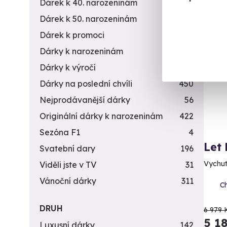
Dárek k 40. narozeninám
453
Dárek k 50. narozeninám
378
Dárek k promoci
245
Vol
Dárky k narozeninám
551
AK
Dárky k výročí
294
Dárky na poslední chvíli
450
Nejprodávanější dárky
56
Originální dárky k narozeninám
422
Sezóna F1
4
Let
Svatební dary
196
Vychut
Viděli jste v TV
31
Vánoční dárky
311
Ch
DRUH
6 979 
5 1
Luxusní dárky
142