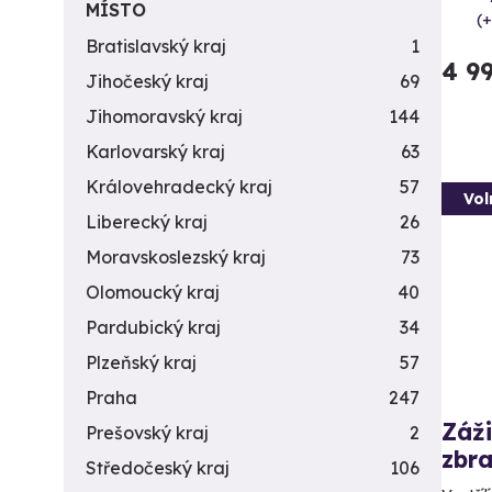
MÍSTO
(+
Bratislavský kraj
1
4 9
Jihočeský kraj
69
Jihomoravský kraj
144
Karlovarský kraj
63
Královehradecký kraj
57
Vol
Liberecký kraj
26
Moravskoslezský kraj
73
Olomoucký kraj
40
Pardubický kraj
34
Plzeňský kraj
57
Praha
247
Záži
Prešovský kraj
2
zbra
Středočeský kraj
106