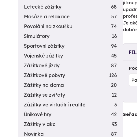
jí kou
Letecké zážitky
68
upadn
profes
Masáže a relaxace
57
Je akč
Povolání na zkoušku
74
dobře.
Simulátory
16
Sportovní zážitky
94
FI
Vojenské zážitky
45
Zážitkové jízdy
87
Pod
Zážitkové pobyty
126
Zážitky na doma
20
Zážitky se zvířaty
12
Zážitky ve virtuální realitě
3
Seřad
Únikové hry
42
Zážitky v akci
93
Novinka
87