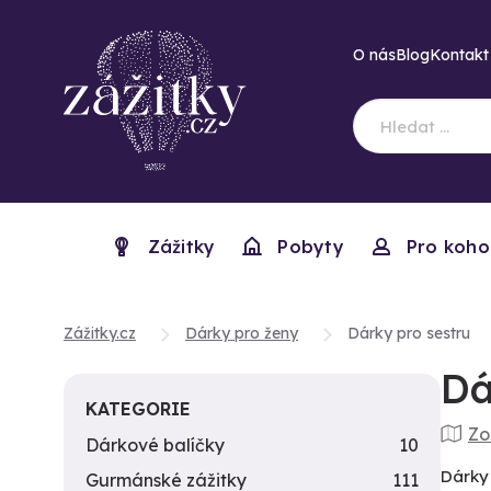
O nás
Blog
Kontakt
Zážitky
Pobyty
Pro koho
Zážitky.cz
Dárky pro ženy
Dárky pro sestru
Dá
KATEGORIE
Zo
Dárkové balíčky
10
Dárky 
Gurmánské zážitky
111