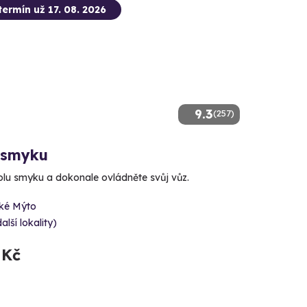
termín už 17. 08. 2026
9.3
(257)
 smyku
kolu smyku a dokonale ovládněte svůj vůz.
ké Mýto
alší lokality)
 Kč