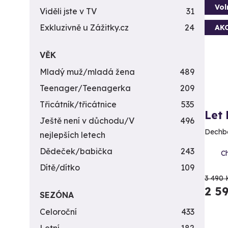
Vol
Viděli jste v TV
31
Exkluzivně u Zážitky.cz
24
AK
VĚK
Mladý muž/mladá žena
489
Teenager/Teenagerka
209
Třicátník/třicátnice
535
Let
Ještě není v důchodu/V
496
Dechbe
nejlepších letech
Dědeček/babička
243
Ch
Dítě/dítko
109
3 490 
2 5
SEZÓNA
Celoroční
433