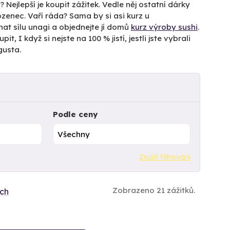
 Nejlepší je koupit zážitek. Vedle něj ostatní dárky
enec. Vaří ráda? Sama by si asi kurz u
nat sílu unagi a objednejte jí domů
kurz výroby sushi
.
it, I když si nejste na 100 % jistí, jestli jste vybrali
gusta.
Podle ceny
Zrušit filtrování
Zobrazeno 21 zážitků.
ích