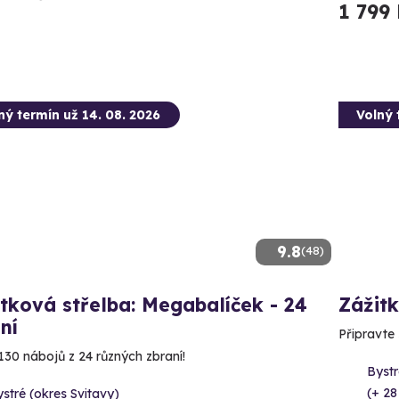
1 799
ný termín už 14. 08. 2026
Volný 
9.8
(48)
tková střelba: Megabalíček - 24
Zážitk
ní
Připravte
130 nábojů z 24 různých zbraní!
Bystr
(+ 28
stré (okres Svitavy)