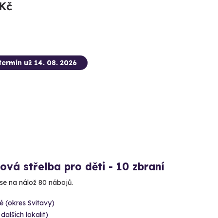
 Kč
termín už 14. 08. 2026
ová střelba pro děti - 10 zbraní
 se na nálož 80 nábojů.
é (okres Svitavy)
 dalších lokalit)