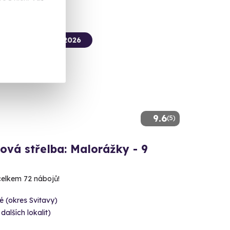
termín už 14. 08. 2026
9.6
(5)
ová střelba: Malorážky - 9
 celkem 72 nábojů!
é (okres Svitavy)
 dalších lokalit)