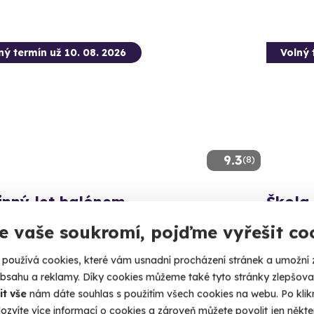
ný termín už 10. 08. 2026
Volný 
9.3
(8)
inný let balónem
Škola
 do oblak s celou rodinou.
Ovládněte 
e vaše soukromí, pojďme vyřešit co
rudim (+ 41 dalších lokalit)
Vysok
používá cookies, které vám usnadní procházení stránek a umožní 
obsahu a reklamy. Díky cookies můžeme také tyto stránky zlepšovat
870 Kč
3 080
it vše
nám dáte souhlas s použitím všech cookies na webu. Po kliknu
ozvíte více informací o cookies a zároveň můžete povolit jen někter