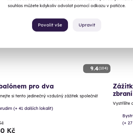
souhlas můžete kdykoliv odvolat pomocí odkazu v patičce.
ný termín už 10. 08. 2026
Volný 
Povolit vše
Upravit
CE
9.4
(104)
 balónem pro dva
Zážitk
zbraní
nejte si tento jedinečný vzdušný zážitek společně!
Vystřílíte
rudim (+ 41 dalších lokalit)
Bystr
Kč
(+ 27
80 Kč