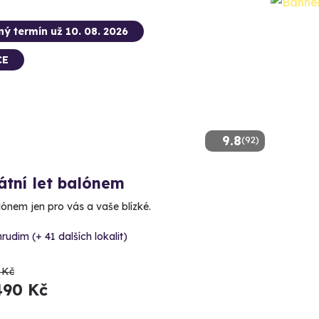
ný termín už 10. 08. 2026
CE
9.8
(92)
átní let balónem
lónem jen pro vás a vaše blízké.
rudim (+ 41 dalších lokalit)
 Kč
490 Kč