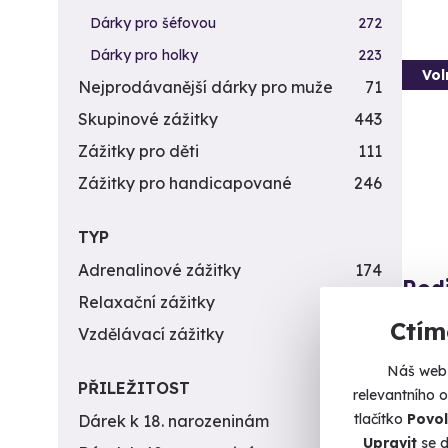
Dárky pro šéfovou
272
Dárky pro holky
223
Vol
Nejprodávanější dárky pro muže
71
Skupinové zážitky
443
Zážitky pro děti
111
Zážitky pro handicapované
246
TYP
Adrenalinové zážitky
174
Rod
Relaxační zážitky
162
Vzhůru
Ctím
Vzdělávací zážitky
151
Ch
Náš web 
PŘILEŽITOST
relevantního 
20 
tlačítko
Povol
Dárek k 18. narozeninám
256
Upravit
se d