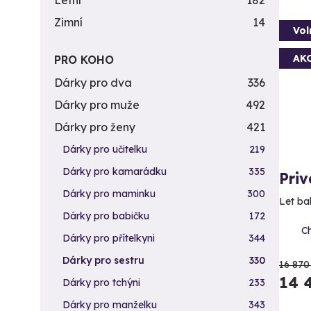
Letní
182
Zimní
14
Vol
AK
PRO KOHO
Dárky pro dva
336
Dárky pro muže
492
Dárky pro ženy
421
Dárky pro učitelku
219
Dárky pro kamarádku
335
Priv
Dárky pro maminku
300
Let ba
Dárky pro babičku
172
Ch
Dárky pro přítelkyni
344
Dárky pro sestru
330
16 870
14 
Dárky pro tchýni
233
Dárky pro manželku
343