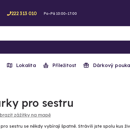
222 313 010
Po–Pá 10:00–17:00
Lokalita
Příležitost
Dárkový pouka
rky pro sestru
brazit zážitky na mapě
pro sestru se někdy vybírají špatně. Strávili jste spolu kus 