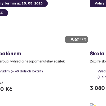
ný termín už 10. 08. 2026
Volný 
CE
9.6
(1897)
 balónem
Škola
roucí výhled a nezapomenutelný zážitek
Zažijte š
rudim (+ 40 dalších lokalit)
Vyso
(+ 3 d
Kč
3 080
90 Kč