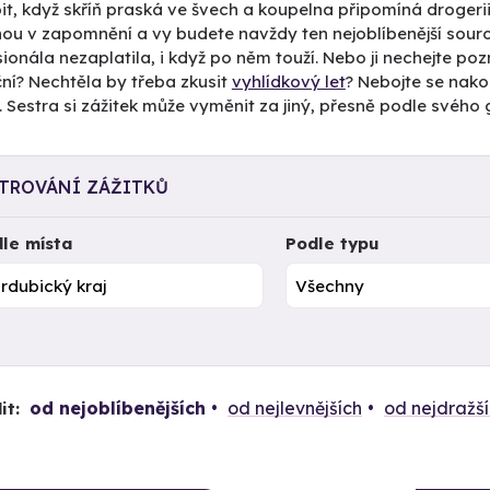
pit, když skříň praská ve švech a koupelna připomíná drogerii?
ou v zapomnění a vy budete navždy ten nejoblíbenější souroz
ionála nezaplatila, i když po něm touží. Nebo ji nechejte poz
ní? Nechtěla by třeba zkusit
vyhlídkový let
? Nebojte se nakoup
 Sestra si zážitek může vyměnit za jiný, přesně podle svého 
LTROVÁNÍ ZÁŽITKŮ
le místa
Podle typu
od nejoblíbenějších
od nejlevnějších
od nejdražš
it: