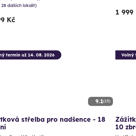
 28 dalších lokalit)
1 999
99 Kč
ný termín už 14. 08. 2026
Volný 
9.1
(13)
tková střelba pro nadšence - 18
Zážitk
ní
10 zbr