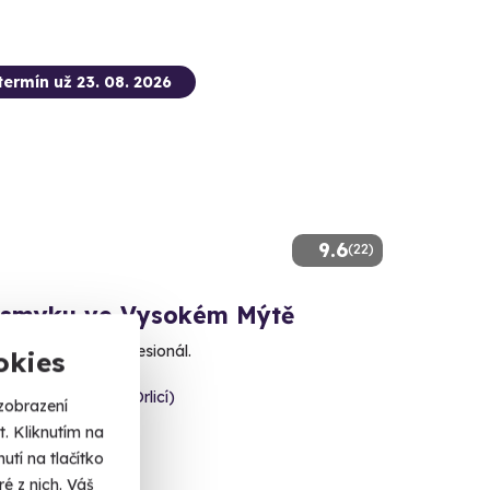
termín už 23. 08. 2026
9.6
(22)
 smyku ve Vysokém Mýtě
svůj vůz jako profesionál.
okies
é Mýto (Ústí nad Orlicí)
zobrazení
. Kliknutím na
 Kč
tí na tlačítko
é z nich. Váš