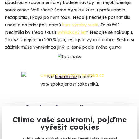
upadnou v zapomnění a vy budete navždy ten nejoblíbenější
sourozenec. Vaří ráda? Sama by si asi kurz u profesionála
nezaplatila, i když po něm touží. Nebo ji nechejte poznat sílu
unagi a objednejte jí domů
kurz výroby sushi
. Je akční?
Nechtěla by třeba zkusit
vyhlídkový let
? Nebojte se nakoupit,
I když si nejste na 100 % jistí, jestli jste vybrali dobře. Sestra si
zážitek může vyměnit za jiný, přesně podle svého gusta.
Na
heureka.cz
máme
96% spokojenost zákazníků.
Co si o nás myslí
Ctíme vaše soukromí, pojďme
Zobraz ohlasy
vyřešit cookies