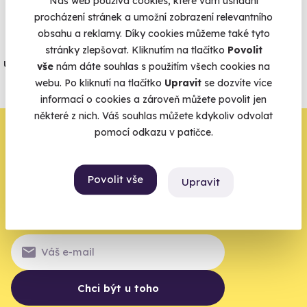
Náš web používá cookies, které vám usnadní
Vše umíme pojistit
procházení stránek a umožní zobrazení relevantního
obsahu a reklamy. Díky cookies můžeme také tyto
Jeden nikdy neví. Máme nejvyšší
stránky zlepšovat. Kliknutím na tlačítko
Povolit
úrazové pojištění z nabídky zážitkových
vše
nám dáte souhlas s použitím všech cookies na
agentur.
webu. Po kliknutí na tlačítko
Upravit
se dozvíte více
informací o cookies a zároveň můžete povolit jen
Vše o pojištění
některé z nich. Váš souhlas můžete kdykoliv odvolat
Zbývá jeden krok,
pomocí odkazu v patičce.
zbytek zařídíme my
Povolit vše
Upravit
Váš e-mail je vstupenka do světa, kde se žije naplno. Pojďte
do toho.
Chci být u toho