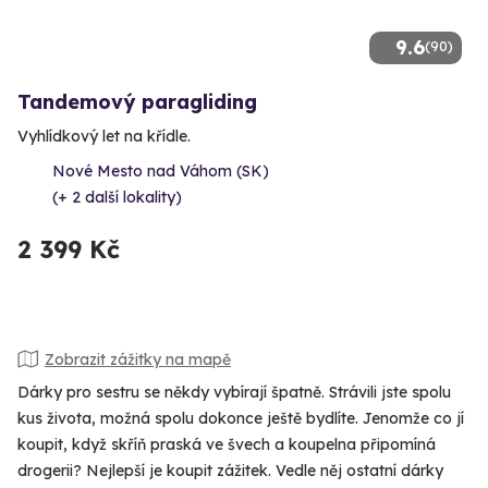
9.6
(90)
Tandemový paragliding
Vyhlídkový let na křídle.
Nové Mesto nad Váhom (SK)
(+ 2 další lokality)
2 399 Kč
Zobrazit zážitky na mapě
Dárky pro sestru se někdy vybírají špatně. Strávili jste spolu
kus života, možná spolu dokonce ještě bydlíte. Jenomže co jí
koupit, když skříň praská ve švech a koupelna připomíná
drogerii? Nejlepší je koupit zážitek. Vedle něj ostatní dárky