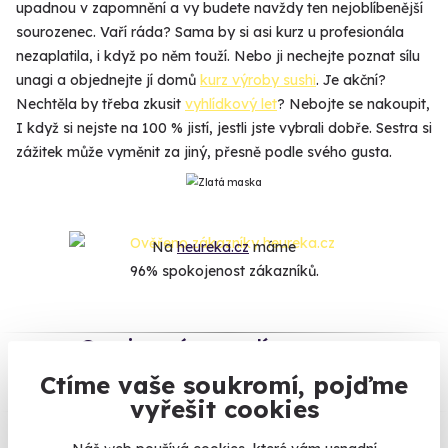
upadnou v zapomnění a vy budete navždy ten nejoblíbenější
sourozenec. Vaří ráda? Sama by si asi kurz u profesionála
nezaplatila, i když po něm touží. Nebo ji nechejte poznat sílu
unagi a objednejte jí domů
kurz výroby sushi
. Je akční?
Nechtěla by třeba zkusit
vyhlídkový let
? Nebojte se nakoupit,
I když si nejste na 100 % jistí, jestli jste vybrali dobře. Sestra si
zážitek může vyměnit za jiný, přesně podle svého gusta.
Na
heureka.cz
máme
96% spokojenost zákazníků.
Co si o nás myslí
Ctíme vaše soukromí, pojďme
Zobraz ohlasy
vyřešit cookies