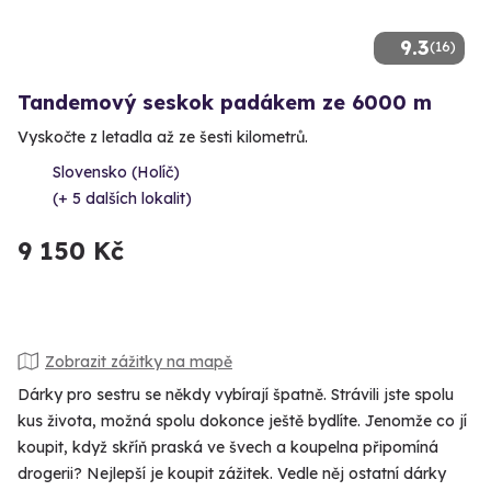
9.3
(16)
Tandemový seskok padákem ze 6000 m
Vyskočte z letadla až ze šesti kilometrů.
Slovensko (Holíč)
(+ 5 dalších lokalit)
9 150 Kč
Zobrazit zážitky na mapě
Dárky pro sestru se někdy vybírají špatně. Strávili jste spolu
kus života, možná spolu dokonce ještě bydlíte. Jenomže co jí
koupit, když skříň praská ve švech a koupelna připomíná
drogerii? Nejlepší je koupit zážitek. Vedle něj ostatní dárky