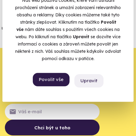
Náš web používá cookies, které vám usnadní
Vše umíme pojistit
procházení stránek a umožní zobrazení relevantního
obsahu a reklamy. Díky cookies můžeme také tyto
Jeden nikdy neví. Máme nejvyšší
stránky zlepšovat. Kliknutím na tlačítko
Povolit
úrazové pojištění z nabídky zážitkových
vše
nám dáte souhlas s použitím všech cookies na
agentur.
webu. Po kliknutí na tlačítko
Upravit
se dozvíte více
informací o cookies a zároveň můžete povolit jen
Vše o pojištění
některé z nich. Váš souhlas můžete kdykoliv odvolat
Zbývá jeden krok,
pomocí odkazu v patičce.
zbytek zařídíme my
Povolit vše
Upravit
Váš e-mail je vstupenka do světa, kde se žije naplno. Pojďte
do toho.
Chci být u toho