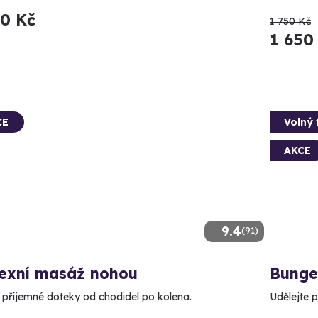
90 Kč
1 750 Kč
1 650
CE
Volný 
AKCE
9.4
(91)
lexní masáž nohou
Bunge
e příjemné doteky od chodidel po kolena.
Udělejte p