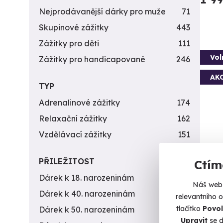
Nejprodávanější dárky pro muže
71
Skupinové zážitky
443
Zážitky pro děti
111
Vol
Zážitky pro handicapované
246
AK
TYP
Adrenalinové zážitky
174
Relaxační zážitky
162
Vzdělávací zážitky
151
PŘILEŽITOST
Fly
Ctím
Dárek k 18. narozeninám
256
Jen vy
Náš web 
Dárek k 40. narozeninám
453
relevantního 
B
tlačítko
Povol
Dárek k 50. narozeninám
378
(+
Upravit
se d