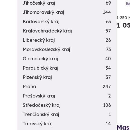
Jihočeský kraj
69
Br
Jihomoravský kraj
144
1 250 
Karlovarský kraj
63
1 0
Královehradecký kraj
57
Liberecký kraj
26
Moravskoslezský kraj
73
Olomoucký kraj
40
Pardubický kraj
34
Plzeňský kraj
57
Praha
247
Prešovský kraj
2
Středočeský kraj
106
Trenčianský kraj
1
Trnavský kraj
14
Mas