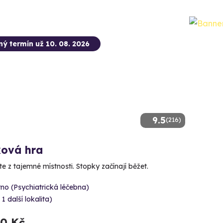
ný termín už 10. 08. 2026
9.5
(216)
ková hra
te z tajemné místnosti. Stopky začínají běžet.
no (Psychiatrická léčebna)
 1 další lokalita)
90 Kč