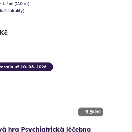
- Líšeň (110 m)
alší lokality)
 Kč
termín už 10. 08. 2026
9.5
(36)
vá hra Psychiatrická léčebna