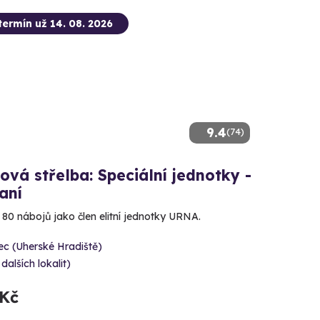
termín už 14. 08. 2026
9.4
(74)
ová střelba: Speciální jednotky -
aní
e 80 nábojů jako člen elitní jednotky URNA.
c (Uherské Hradiště)
 dalších lokalit)
 Kč