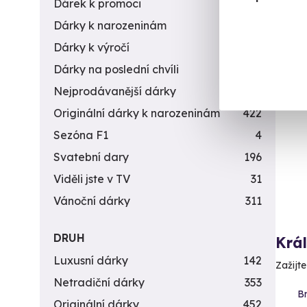
Dárek k promoci
245
1 5
Dárky k narozeninám
551
Dárky k výročí
294
Dárky na poslední chvíli
450
Nejprodávanější dárky
56
Originální dárky k narozeninám
422
Sezóna F1
4
Svatební dary
196
Viděli jste v TV
31
Vánoční dárky
311
DRUH
Krá
Luxusní dárky
142
Zažijte
Netradiční dárky
353
Br
Originální dárky
452