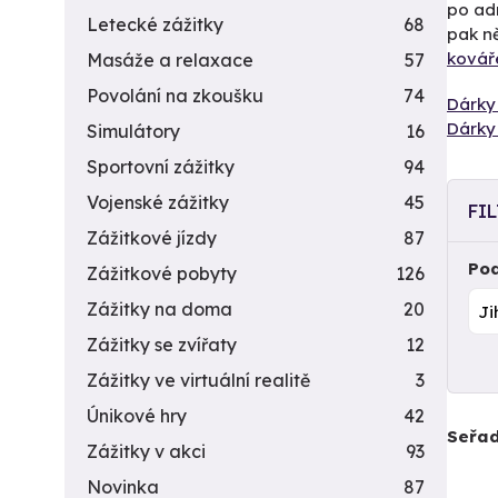
po adr
Letecké zážitky
68
pak n
ková
Masáže a relaxace
57
Povolání na zkoušku
74
Dárky 
Dárky 
Simulátory
16
Sportovní zážitky
94
Vojenské zážitky
45
FI
Zážitkové jízdy
87
Pod
Zážitkové pobyty
126
Zážitky na doma
20
Zážitky se zvířaty
12
Zážitky ve virtuální realitě
3
Únikové hry
42
Seřad
Zážitky v akci
93
Novinka
87