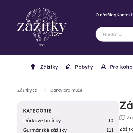
O nás
Blog
Kontakt
Zážitky
Pobyty
Pro koho
Zážitky.cz
Dárky pro muže
Zá
KATEGORIE
Zo
Dárkové balíčky
10
Zážit
Gurmánské zážitky
111