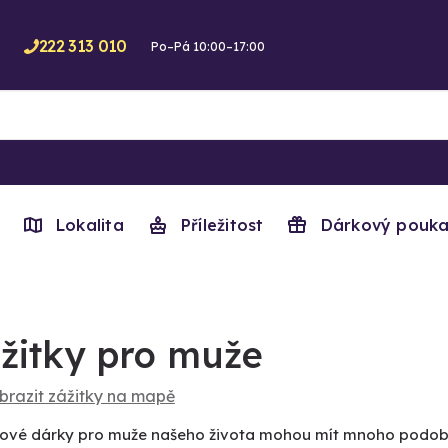
222 313 010
Po–Pá 10:00–17:00
Lokalita
Příležitost
Dárkový pouka
žitky pro muže
brazit zážitky na mapě
kové dárky pro muže našeho života mohou mít mnoho podob. Pr