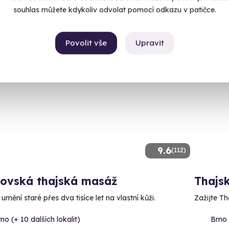
1 900
souhlas můžete kdykoliv odvolat pomocí odkazu v patičce.
90 Kč
Povolit vše
Upravit
AKCE
9.6
(112)
lovská thajská masáž
Thajs
 umění staré přes dva tisíce let na vlastní kůži.
Zažijte Th
no (+ 10 dalších lokalit)
Brno 