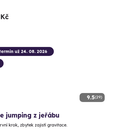
 Kč
termín už 24. 08. 2026
9.5
(29)
e jumping z jeřábu
rvní krok, zbytek zajistí gravitace.