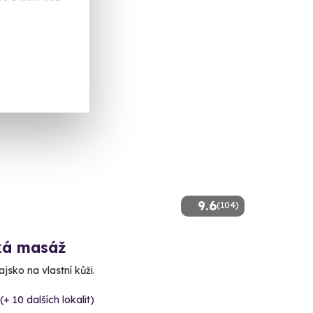
 Kč
9.6
(104)
ká masáž
ajsko na vlastní kůži.
(+ 10 dalších lokalit)