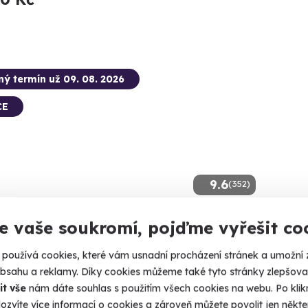
ný termín už 09. 08. 2026
CE
9.6
(352)
boarding
Masáž
e vaše soukromí, pojďme vyřešit co
, flyboard a 4 metry pod vámi. Letíte!
Zažijte čo
používá cookies, které vám usnadní procházení stránek a umožní 
obsahu a reklamy. Díky cookies můžeme také tyto stránky zlepšovat
rno (Brněnská přehrada)
Brno 
it vše
nám dáte souhlas s použitím všech cookies na webu. Po kliknu
 14 dalších lokalit)
ozvíte více informací o cookies a zároveň můžete povolit jen někter