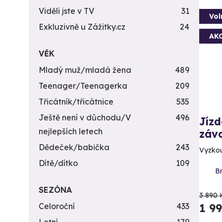
Viděli jste v TV
31
Vol
Exkluzivně u Zážitky.cz
24
AK
VĚK
Mladý muž/mladá žena
489
Teenager/Teenagerka
209
Třicátník/třicátnice
535
Ještě není v důchodu/V
496
Jíz
nejlepších letech
záv
Dědeček/babička
243
Vyzkou
Dítě/dítko
109
B
SEZÓNA
3 890 
Celoroční
433
1 9