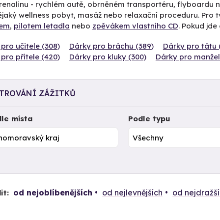
enalinu - rychlém autě, obrněném transportéru, flyboardu ne
ějaký wellness pobyt, masáž nebo relaxační proceduru. Pro 
řem
,
pilotem letadla
nebo
zpěvákem vlastního CD
. Pokud jde
pro učitele (308)
Dárky pro bráchu (389)
Dárky pro tátu 
pro přítele (420)
Dárky pro kluky (300)
Dárky pro manžel
LTROVÁNÍ ZÁŽITKŮ
le místa
Podle typu
od nejoblíbenějších
od nejlevnějších
od nejdražš
it: