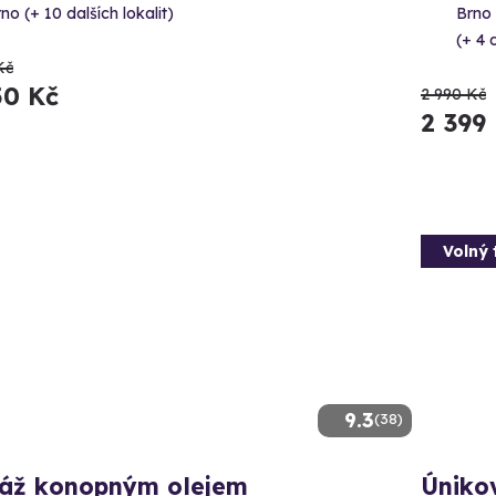
no (+ 10 dalších lokalit)
Brno 
(+ 4 d
Kč
50 Kč
2 990 Kč
2 399
Volný 
9.3
(38)
áž konopným olejem
Úniko