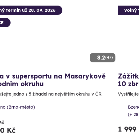
ný termín už 28. 09. 2026
Volný 
CE
8.2
(47)
da v supersportu na Masarykově
Zážitk
odním okruhu
10 zbr
šejte jedno z 5 žihadel na největším okruhu v ČR.
Vystřílejt
rno (Brno-město)
Bzene
(+ 28
Kč
1 999
90 Kč