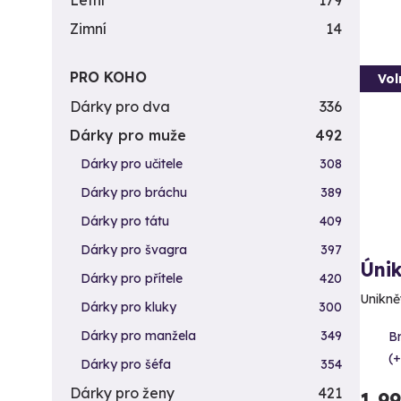
Letní
179
Zimní
14
PRO KOHO
Vol
Dárky pro dva
336
Dárky pro muže
492
Dárky pro učitele
308
Dárky pro bráchu
389
Dárky pro tátu
409
Dárky pro švagra
397
Úni
Dárky pro přítele
420
Unikně
Dárky pro kluky
300
Dárky pro manžela
349
Br
(+
Dárky pro šéfa
354
Dárky pro ženy
421
1 9