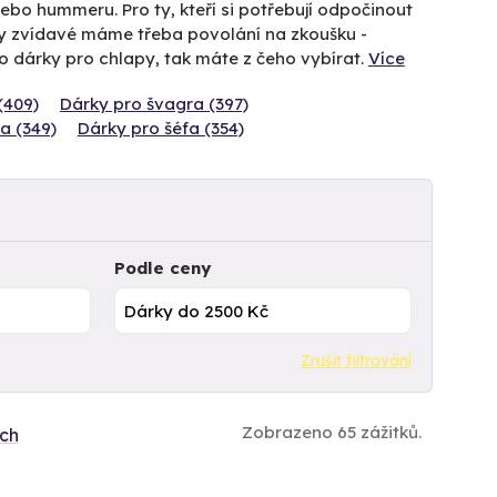
bo hummeru. Pro ty, kteří si potřebují odpočinout
ty zvídavé máme třeba povolání na zkoušku -
 o dárky pro chlapy, tak máte z čeho vybírat.
Více
(409)
Dárky pro švagra (397)
a (349)
Dárky pro šéfa (354)
Podle ceny
Zrušit filtrování
Zobrazeno 65 zážitků.
ích