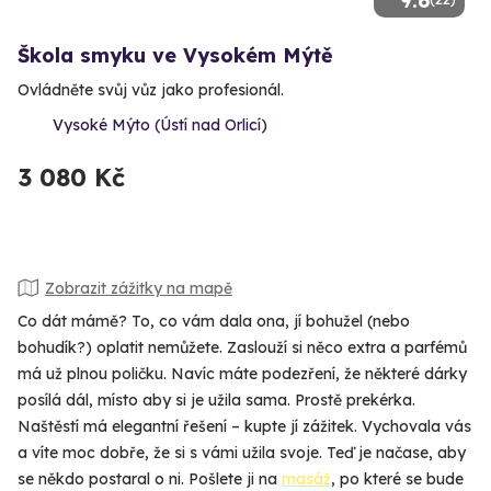
9.6
Škola smyku ve Vysokém Mýtě
Ovládněte svůj vůz jako profesionál.
Vysoké Mýto (Ústí nad Orlicí)
3 080 Kč
Zobrazit zážitky na mapě
Co dát mámě? To, co vám dala ona, jí bohužel (nebo
bohudík?) oplatit nemůžete. Zaslouží si něco extra a parfémů
má už plnou poličku. Navíc máte podezření, že některé dárky
posílá dál, místo aby si je užila sama. Prostě prekérka.
Naštěstí má elegantní řešení – kupte jí zážitek. Vychovala vás
a víte moc dobře, že si s vámi užila svoje. Teď je načase, aby
se někdo postaral o ni. Pošlete ji na
masáž
, po které se bude