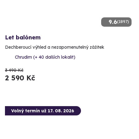
9.6
(1897)
Let balónem
Dechberoucí výhled a nezapomenutelný zážitek
Chrudim (+ 40 dalších lokalit)
3 490 Kč
2 590 Kč
Volný termín už 17. 08. 2026