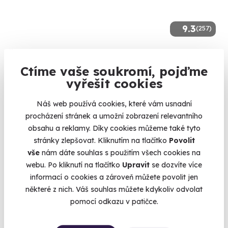
9.3
(257)
Škola smyku
Ctíme vaše soukromí, pojďme
Zažijte školu smyku a dokonale ovládněte svůj vůz.
vyřešit cookies
Vysoké Mýto
(+ 3 další lokality)
Náš web používá cookies, které vám usnadní
procházení stránek a umožní zobrazení relevantního
3 080 Kč
obsahu a reklamy. Díky cookies můžeme také tyto
stránky zlepšovat. Kliknutím na tlačítko
Povolit
vše
nám dáte souhlas s použitím všech cookies na
webu. Po kliknutí na tlačítko
Upravit
se dozvíte více
informací o cookies a zároveň můžete povolit jen
Volný termín už 10. 08. 2026
některé z nich. Váš souhlas můžete kdykoliv odvolat
AKCE
pomocí odkazu v patičce.