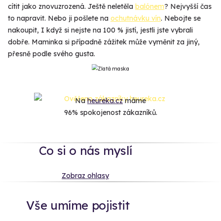
cítit jako znovuzrozená. Ještě neletěla
balónem
? Nejvyšší čas
to napravit. Nebo ji pošlete na
ochutnávku vín
. Nebojte se
nakoupit, I když si nejste na 100 % jistí, jestli jste vybrali
dobře. Maminka si případně zážitek může vyměnit za jiný,
přesně podle svého gusta.
Na
heureka.cz
máme
96% spokojenost zákazníků.
Co si o nás myslí
Zobraz ohlasy
Vše umíme pojistit