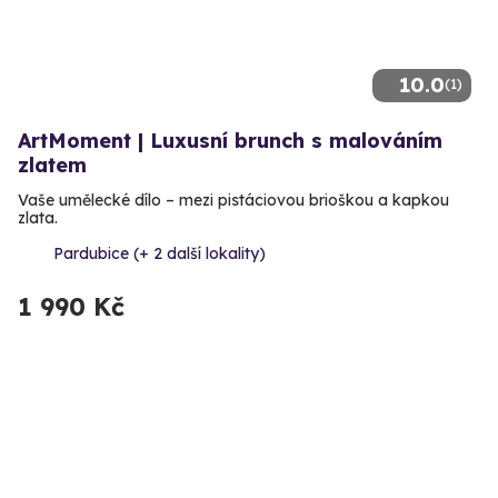
10.0
(1)
ArtMoment | Luxusní brunch s malováním
zlatem
Vaše umělecké dílo – mezi pistáciovou brioškou a kapkou
zlata.
Pardubice (+ 2 další lokality)
1 990 Kč