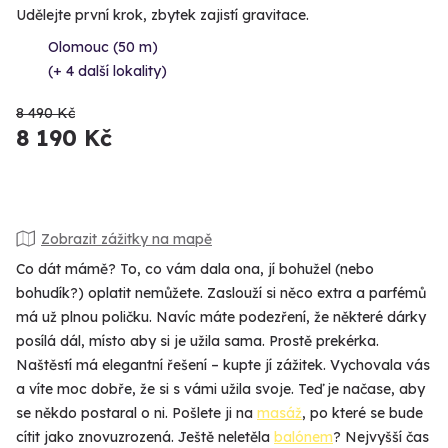
Udělejte první krok, zbytek zajistí gravitace.
Olomouc (50 m)
(+ 4 další lokality)
8 490 Kč
8 190 Kč
Zobrazit zážitky na mapě
Co dát mámě? To, co vám dala ona, jí bohužel (nebo
bohudík?) oplatit nemůžete. Zaslouží si něco extra a parfémů
má už plnou poličku. Navíc máte podezření, že některé dárky
posílá dál, místo aby si je užila sama. Prostě prekérka.
Naštěstí má elegantní řešení – kupte jí zážitek. Vychovala vás
a víte moc dobře, že si s vámi užila svoje. Teď je načase, aby
se někdo postaral o ni. Pošlete ji na
masáž
, po které se bude
cítit jako znovuzrozená. Ještě neletěla
balónem
? Nejvyšší čas