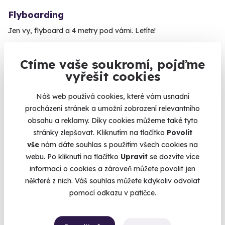
Flyboarding
Jen vy, flyboard a 4 metry pod vámi. Letíte!
Olomouc (Náklo)
(+ 14 dalších lokalit)
Ctíme vaše soukromí, pojďme
vyřešit cookies
1 590 Kč
Náš web používá cookies, které vám usnadní
procházení stránek a umožní zobrazení relevantního
obsahu a reklamy. Díky cookies můžeme také tyto
stránky zlepšovat. Kliknutím na tlačítko
Povolit
Volný termín už 10. 08. 2026
vše
nám dáte souhlas s použitím všech cookies na
AKCE
webu. Po kliknutí na tlačítko
Upravit
se dozvíte více
informací o cookies a zároveň můžete povolit jen
některé z nich. Váš souhlas můžete kdykoliv odvolat
pomocí odkazu v patičce.
9.8
(92)