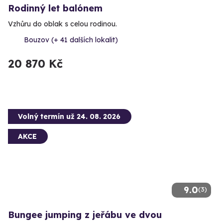
Rodinný let balónem
Vzhůru do oblak s celou rodinou.
Bouzov (+ 41 dalších lokalit)
20 870 Kč
Volný termín už 24. 08. 2026
AKCE
9.0
(3)
Bungee jumping z jeřábu ve dvou