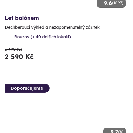
9.6
(1897)
Let balónem
Dechberoucí výhled a nezapomenutelný zážitek
Bouzov (+ 40 dalších lokalit)
3 490 Kč
2 590 Kč
Doporučujeme
9.7
(6)