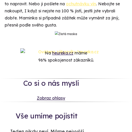
to napravit. Nebo ji pošlete na
ochutnávku vín
. Nebojte se
nakoupit, I když si nejste na 100 % jistí, jestli jste vybrali
dobře. Maminka si případně zážitek může vyměnit za jiný,
přesně podle svého gusta.
Na
heureka.cz
máme
96% spokojenost zákazníků.
Co si o nás myslí
Zobraz ohlasy
Vše umíme pojistit
Jeden nikdy neví. Máme nejvyšší