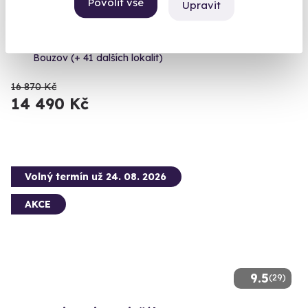
Povolit vše
Upravit
Privátní let balónem
Let balónem jen pro vás a vaše blízké.
Bouzov (+ 41 dalších lokalit)
16 870 Kč
14 490 Kč
Volný termín už 24. 08. 2026
AKCE
9.5
(29)