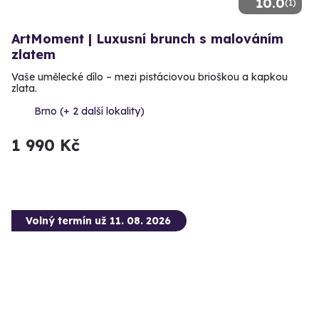
10.0
(1)
ArtMoment | Luxusní brunch s malováním
zlatem
Vaše umělecké dílo – mezi pistáciovou brioškou a kapkou
zlata.
Brno (+ 2 další lokality)
1 990 Kč
Volný termín už 11. 08. 2026