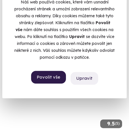
Náš web používá cookies, které vám usnadní
procházení stránek a umožní zobrazení relevantního
Zážitková střelba pro děti - 10 zbraní
obsahu a reklamy. Díky cookies můžeme také tyto
Připravte se na nálož 80 nábojů.
stránky zlepšovat. Kliknutím na tlačítko
Povolit
vše
nám dáte souhlas s použitím všech cookies na
Bzenec (Uherské Hradiště)
webu. Po kliknutí na tlačítko
Upravit
se dozvíte více
(+ 28 dalších lokalit)
informací o cookies a zároveň můžete povolit jen
1 999 Kč
některé z nich. Váš souhlas můžete kdykoliv odvolat
pomocí odkazu v patičce.
Povolit vše
Upravit
Volný termín už 11. 08. 2026
9.5
(5)