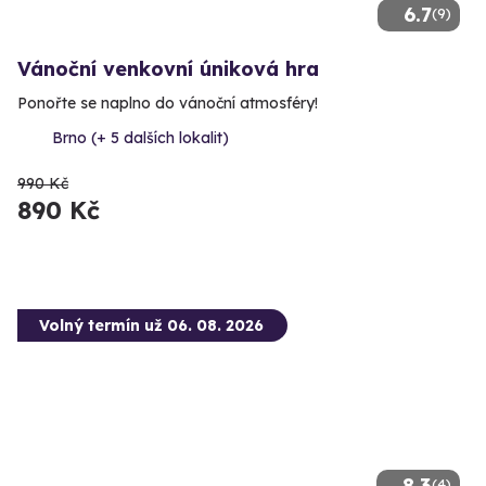
6.7
(9)
Vánoční venkovní úniková hra
Ponořte se naplno do vánoční atmosféry!
Brno (+ 5 dalších lokalit)
990 Kč
890 Kč
Volný termín už 06. 08. 2026
8.3
(4)