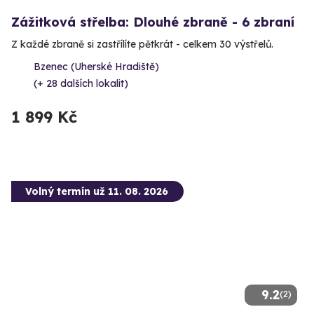
Zážitková střelba: Dlouhé zbraně - 6 zbraní
Z každé zbraně si zastřílíte pětkrát - celkem 30 výstřelů.
Bzenec (Uherské Hradiště)
(+ 28 dalších lokalit)
1 899 Kč
Volný termín už 11. 08. 2026
9.2
(2)