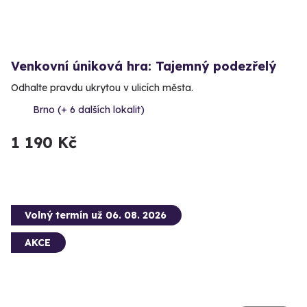
Venkovní úniková hra: Tajemný podezřelý
Odhalte pravdu ukrytou v ulicích města.
Brno (+ 6 dalších lokalit)
1 190 Kč
Volný termín už 06. 08. 2026
AKCE